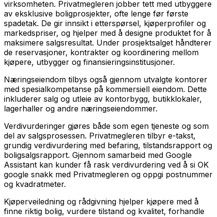
virksomheten. Privatmegleren jobber tett med utbyggere
av eksklusive boligprosjekter, ofte lenge før første
spadetak. De gir innsikt i etterspørsel, kjøperprofiler og
markedspriser, og hjelper med å designe produktet for å
maksimere salgsresultat. Under prosjektsalget håndterer
de reservasjoner, kontrakter og koordinering mellom
kjøpere, utbygger og finansieringsinstitusjoner.
Næringseiendom tilbys også gjennom utvalgte kontorer
med spesialkompetanse på kommersiell eiendom. Dette
inkluderer salg og utleie av kontorbygg, butikklokaler,
lagerhaller og andre næringseiendommer.
Verdivurderinger gjøres både som egen tjeneste og som
del av salgsprosessen. Privatmegleren tilbyr e-takst,
grundig verdivurdering med befaring, tilstandsrapport og
boligsalgsrapport. Gjennom samarbeid med Google
Assistant kan kunder få rask verdivurdering ved å si OK
google snakk med Privatmegleren og oppgi postnummer
og kvadratmeter.
Kjøperveiledning og rådgivning hjelper kjøpere med å
finne riktig bolig, vurdere tilstand og kvalitet, forhandle