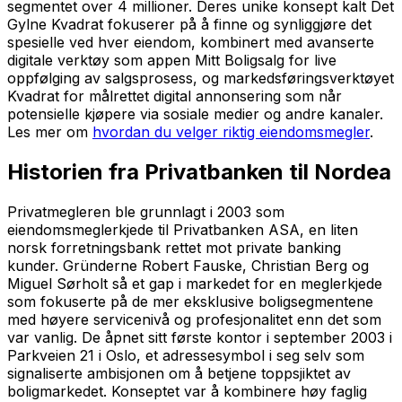
segmentet over 4 millioner. Deres unike konsept kalt Det
Gylne Kvadrat fokuserer på å finne og synliggjøre det
spesielle ved hver eiendom, kombinert med avanserte
digitale verktøy som appen Mitt Boligsalg for live
oppfølging av salgsprosess, og markedsføringsverktøyet
Kvadrat for målrettet digital annonsering som når
potensielle kjøpere via sosiale medier og andre kanaler.
Les mer om
hvordan du velger riktig eiendomsmegler
.
Historien fra Privatbanken til Nordea
Privatmegleren ble grunnlagt i 2003 som
eiendomsmeglerkjede til Privatbanken ASA, en liten
norsk forretningsbank rettet mot private banking
kunder. Gründerne Robert Fauske, Christian Berg og
Miguel Sørholt så et gap i markedet for en meglerkjede
som fokuserte på de mer eksklusive boligsegmentene
med høyere servicenivå og profesjonalitet enn det som
var vanlig. De åpnet sitt første kontor i september 2003 i
Parkveien 21 i Oslo, et adressesymbol i seg selv som
signaliserte ambisjonen om å betjene toppsjiktet av
boligmarkedet. Konseptet var å kombinere høy faglig