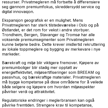
ressurser. Privatmegleren må fortsette å differensiere
seg gjennom premiumfokus, skreddersydd service og
digital innovasjon.
Ekspansjon geografisk er en mulighet. Mens
Privatmegleren har sterk tilstedeværelse i Oslo og på
Østlandet, er det rom for vekst i andre storbyer.
Trondheim, Bergen, Stavanger og Tromsø har alle
voksende premiumsegmenter som Privatmegleren
kunne betjene bedre. Dette krever imidlertid rekruttering
av lokale toppmeglere og bygging av merkevare i nye
markeder.
Bærekraft og miljø blir viktigere fremover. Kjøpere av
premiumboliger blir stadig mer opptatt av
energieffektivitet, miljøsertifiseringer som BREEAM og
passivhus, og bærekraftige materialer. Privatmegleren
må bygge kompetanse på disse områdene for å veilede
både selgere og kjøpere om hvordan miljøaspekter
påvirker verdi og attraktivitet.
Regulatoriske endringer i meglerbransen kan også
påvirke fremtiden. Strengere krav til kompetanse,