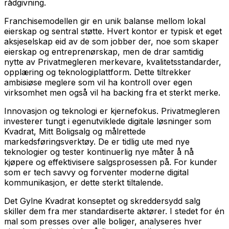
rådgivning.
Franchisemodellen gir en unik balanse mellom lokal
eierskap og sentral støtte. Hvert kontor er typisk et eget
aksjeselskap eid av de som jobber der, noe som skaper
eierskap og entreprenørskap, men de drar samtidig
nytte av Privatmegleren merkevare, kvalitetsstandarder,
opplæring og teknologiplattform. Dette tiltrekker
ambisiøse meglere som vil ha kontroll over egen
virksomhet men også vil ha backing fra et sterkt merke.
Innovasjon og teknologi er kjernefokus. Privatmegleren
investerer tungt i egenutviklede digitale løsninger som
Kvadrat, Mitt Boligsalg og målrettede
markedsføringsverktøy. De er tidlig ute med nye
teknologier og tester kontinuerlig nye måter å nå
kjøpere og effektivisere salgsprosessen på. For kunder
som er tech savvy og forventer moderne digital
kommunikasjon, er dette sterkt tiltalende.
Det Gylne Kvadrat konseptet og skreddersydd salg
skiller dem fra mer standardiserte aktører. I stedet for én
mal som presses over alle boliger, analyseres hver