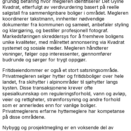
grundig befaring hvor megleren identifiserer Det Gylne
Kvadrat, etterfulgt av verdivurdering basert på reelle
salgstall fra sammenlignbare boliger i området. Megleren
koordinerer takstmann, innhenter nødvendige
dokumenter fra kommunen og sameiet, anbefaler styling
og klargjøring, og bestiller profesjonell fotograf.
Markedsføringen skreddersys for å fremheve boligens
unike kvaliteter, med målrettet annonsering via Kvadrat
systemet og sosiale medier. Megleren håndterer
visninger, følger opp interessenter, gjennomfører
budrunde og sørger for trygt oppgjør.
Fritidseiendommer er også et stort satsningsområde.
Privatmegleren selger hytter og fritidsboliger over hele
landet, fra skihytter i alpinområder til sjøhytter langs
kysten. Disse transaksjonene krever ofte
spesialkunnskap om reguleringsforhold, vann og avløp,
veier og rettigheter, strømforsyning og andre forhold
som er annerledes enn for vanlige boliger.
Privatmeglerens erfarne hyttemeglere har kompetanse
på disse områdene.
Nybygg og prosjektmegling er en voksende del av