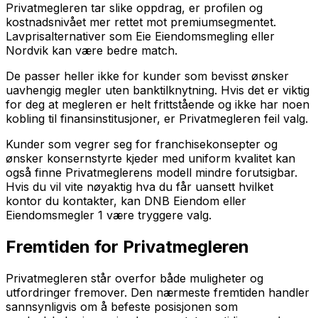
Privatmegleren tar slike oppdrag, er profilen og
kostnadsnivået mer rettet mot premiumsegmentet.
Lavprisalternativer som Eie Eiendomsmegling eller
Nordvik kan være bedre match.
De passer heller ikke for kunder som bevisst ønsker
uavhengig megler uten banktilknytning. Hvis det er viktig
for deg at megleren er helt frittstående og ikke har noen
kobling til finansinstitusjoner, er Privatmegleren feil valg.
Kunder som vegrer seg for franchisekonsepter og
ønsker konsernstyrte kjeder med uniform kvalitet kan
også finne Privatmeglerens modell mindre forutsigbar.
Hvis du vil vite nøyaktig hva du får uansett hvilket
kontor du kontakter, kan DNB Eiendom eller
Eiendomsmegler 1 være tryggere valg.
Fremtiden for Privatmegleren
Privatmegleren står overfor både muligheter og
utfordringer fremover. Den nærmeste fremtiden handler
sannsynligvis om å befeste posisjonen som