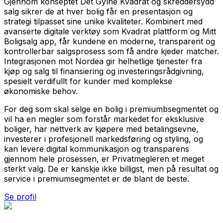
Gjennom konseptet Det Gylne Kvadrat og skreddersydd
salg sikrer de at hver bolig får en presentasjon og
strategi tilpasset sine unike kvaliteter. Kombinert med
avanserte digitale verktøy som Kvadrat plattform og Mitt
Boligsalg app, får kundene en moderne, transparent og
kontrollerbar salgsprosess som få andre kjeder matcher.
Integrasjonen mot Nordea gir helhetlige tjenester fra
kjøp og salg til finansiering og investeringsrådgivning,
spesielt verdifullt for kunder med komplekse
økonomiske behov.
For deg som skal selge en bolig i premiumbsegmentet og
vil ha en megler som forstår markedet for eksklusive
boliger, har nettverk av kjøpere med betalingsevne,
investerer i profesjonell markedsføring og styling, og
kan levere digital kommunikasjon og transparens
gjennom hele prosessen, er Privatmegleren et meget
sterkt valg. De er kanskje ikke billigst, men på resultat og
service i premiumsegmentet er de blant de beste.
Se profil