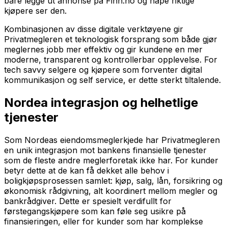
bare legge ut annonse på Finn.no og håpe riktige
kjøpere ser den.
Kombinasjonen av disse digitale verktøyene gir
Privatmegleren et teknologisk forsprang som både gjør
meglernes jobb mer effektiv og gir kundene en mer
moderne, transparent og kontrollerbar opplevelse. For
tech savvy selgere og kjøpere som forventer digital
kommunikasjon og self service, er dette sterkt tiltalende.
Nordea integrasjon og helhetlige
tjenester
Som Nordeas eiendomsmeglerkjede har Privatmegleren
en unik integrasjon mot bankens finansielle tjenester
som de fleste andre meglerforetak ikke har. For kunder
betyr dette at de kan få dekket alle behov i
boligkjøpsprosessen samlet: kjøp, salg, lån, forsikring og
økonomisk rådgivning, alt koordinert mellom megler og
bankrådgiver. Dette er spesielt verdifullt for
førstegangskjøpere som kan føle seg usikre på
finansieringen, eller for kunder som har komplekse