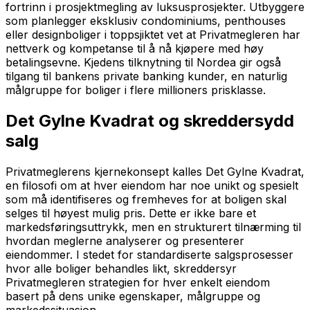
fortrinn i prosjektmegling av luksusprosjekter. Utbyggere
som planlegger eksklusiv condominiums, penthouses
eller designboliger i toppsjiktet vet at Privatmegleren har
nettverk og kompetanse til å nå kjøpere med høy
betalingsevne. Kjedens tilknytning til Nordea gir også
tilgang til bankens private banking kunder, en naturlig
målgruppe for boliger i flere millioners prisklasse.
Det Gylne Kvadrat og skreddersydd
salg
Privatmeglerens kjernekonsept kalles Det Gylne Kvadrat,
en filosofi om at hver eiendom har noe unikt og spesielt
som må identifiseres og fremheves for at boligen skal
selges til høyest mulig pris. Dette er ikke bare et
markedsføringsuttrykk, men en strukturert tilnærming til
hvordan meglerne analyserer og presenterer
eiendommer. I stedet for standardiserte salgsprosesser
hvor alle boliger behandles likt, skreddersyr
Privatmegleren strategien for hver enkelt eiendom
basert på dens unike egenskaper, målgruppe og
markedssituasjon.