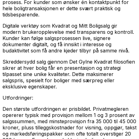
prosess. For kunder som ønsker én kontaktpunkt for
hele boligtransaksjonen er dette svært praktisk og
tidsbesparende.
Digitale verktøy som Kvadrat og Mitt Boligsalg gir
modern brukeropplevelse med transparens og kontroll.
Kunder kan følge salgsprosessen live, signere
dokumenter digitalt, og få innsikt i interesse og
budaktivitet som få andre kjeder tilbyr på samme nivå.
Skreddersydd salg gjennom Det Gylne Kvadrat filosofien
sikrer at hver bolig får en presentasjon og strategi
tilpasset sine unike kvaliteter. Dette maksimerer
salgspris, spesielt for boliger med særpreg eller
eksklusive egenskaper.
Utfordringer:
Den største utfordringen er prisbildet. Privatmegleren
opererer typisk med provisjon mellom 1 og 3 prosent av
salgssummen, med minsteprovisjon fra 35 000 til 45 000
kroner, pluss tilleggskostnader for visning, oppgjør, takst
og markedsføringspakker som ofte totalt overstiger 20