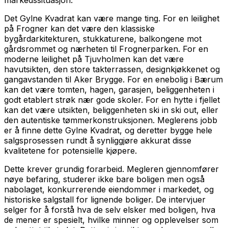
Det Gylne Kvadrat kan være mange ting. For en leilighet
på Frogner kan det være den klassiske
bygårdarkitekturen, stukkaturene, balkongene mot
gårdsrommet og nærheten til Frognerparken. For en
moderne leilighet på Tjuvholmen kan det være
havutsikten, den store takterrassen, designkjøkkenet og
gangavstanden til Aker Brygge. For en enebolig i Bærum
kan det være tomten, hagen, garasjen, beliggenheten i
godt etablert strøk nær gode skoler. For en hytte i fjellet
kan det være utsikten, beliggenheten ski in ski out, eller
den autentiske tømmerkonstruksjonen. Meglerens jobb
er å finne dette Gylne Kvadrat, og deretter bygge hele
salgsprosessen rundt å synliggjøre akkurat disse
kvalitetene for potensielle kjøpere.
Dette krever grundig forarbeid. Megleren gjennomfører
nøye befaring, studerer ikke bare boligen men også
nabolaget, konkurrerende eiendommer i markedet, og
historiske salgstall for lignende boliger. De intervjuer
selger for å forstå hva de selv elsker med boligen, hva
de mener er spesielt, hvilke minner og opplevelser som