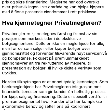
pris og sikre finansiering. Meglerne har god oversikt
over prisutviklingen i sitt område og kan hjelpe kjøpere
med å finne passende eiendommer i rett prisklasse.
Hva kjennetegner Privatmegleren?
Privatmegleren kjennetegnes først og fremst av sin
posisjon som markedsleder i de eksklusive
boligsegmentene. Dette er ikke en meglerkjede for alle,
men for de som selger eller kjøper boliger over
gjennomsnittet og forventer tilsvarende høyt servicenivå
og kompetanse. Fokuset på premiummarkedet
gjennomsyrer alt fra rekruttering av meglere, til
presentasjon av boliger, til hvilke digitale verktøy som
utvikles.
Nordea tilknytningen er et annet tydelig kjennetegn. Som
bankmeglerkjede har Privatmegleren integrasjon mot
finansielle tjenester som gir kunder én helhetlig prosess
for kjøp, salg og finansiering. Dette er spesielt verdifullt i
premiumbsegmentet hvor kunder ofte har komplekse
økonomiske behov og setter pris på koordinert