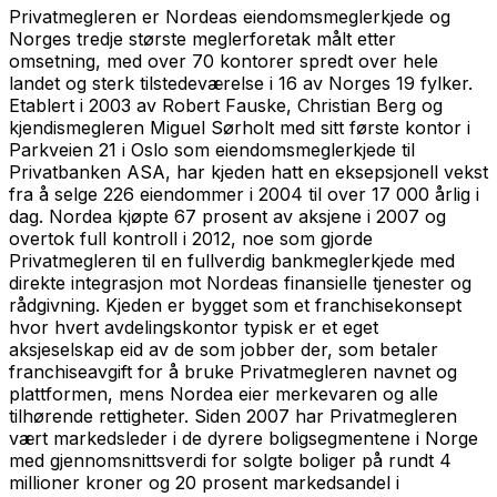
Privatmegleren er Nordeas eiendomsmeglerkjede og
Norges tredje største meglerforetak målt etter
omsetning, med over 70 kontorer spredt over hele
landet og sterk tilstedeværelse i 16 av Norges 19 fylker.
Etablert i 2003 av Robert Fauske, Christian Berg og
kjendismegleren Miguel Sørholt med sitt første kontor i
Parkveien 21 i Oslo som eiendomsmeglerkjede til
Privatbanken ASA, har kjeden hatt en eksepsjonell vekst
fra å selge 226 eiendommer i 2004 til over 17 000 årlig i
dag. Nordea kjøpte 67 prosent av aksjene i 2007 og
overtok full kontroll i 2012, noe som gjorde
Privatmegleren til en fullverdig bankmeglerkjede med
direkte integrasjon mot Nordeas finansielle tjenester og
rådgivning. Kjeden er bygget som et franchisekonsept
hvor hvert avdelingskontor typisk er et eget
aksjeselskap eid av de som jobber der, som betaler
franchiseavgift for å bruke Privatmegleren navnet og
plattformen, mens Nordea eier merkevaren og alle
tilhørende rettigheter. Siden 2007 har Privatmegleren
vært markedsleder i de dyrere boligsegmentene i Norge
med gjennomsnittsverdi for solgte boliger på rundt 4
millioner kroner og 20 prosent markedsandel i