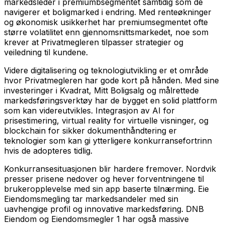
markedsleder i premiumbsegmentet samtidig som de
navigerer et boligmarked i endring. Med renteøkninger
og økonomisk usikkerhet har premiumsegmentet ofte
større volatilitet enn gjennomsnittsmarkedet, noe som
krever at Privatmegleren tilpasser strategier og
veiledning til kundene.
Videre digitalisering og teknologiutvikling er et område
hvor Privatmegleren har gode kort på hånden. Med sine
investeringer i Kvadrat, Mitt Boligsalg og målrettede
markedsføringsverktøy har de bygget en solid plattform
som kan videreutvikles. Integrasjon av AI for
prisestimering, virtual reality for virtuelle visninger, og
blockchain for sikker dokumenthåndtering er
teknologier som kan gi ytterligere konkurransefortrinn
hvis de adopteres tidlig.
Konkurransesituasjonen blir hardere fremover. Nordvik
presser prisene nedover og hever forventningene til
brukeropplevelse med sin app baserte tilnærming. Eie
Eiendomsmegling tar markedsandeler med sin
uavhengige profil og innovative markedsføring. DNB
Eiendom og Eiendomsmegler 1 har også massive