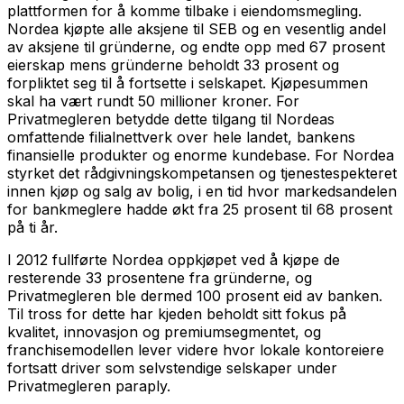
plattformen for å komme tilbake i eiendomsmegling.
Nordea kjøpte alle aksjene til SEB og en vesentlig andel
av aksjene til gründerne, og endte opp med 67 prosent
eierskap mens gründerne beholdt 33 prosent og
forpliktet seg til å fortsette i selskapet. Kjøpesummen
skal ha vært rundt 50 millioner kroner. For
Privatmegleren betydde dette tilgang til Nordeas
omfattende filialnettverk over hele landet, bankens
finansielle produkter og enorme kundebase. For Nordea
styrket det rådgivningskompetansen og tjenestespekteret
innen kjøp og salg av bolig, i en tid hvor markedsandelen
for bankmeglere hadde økt fra 25 prosent til 68 prosent
på ti år.
I 2012 fullførte Nordea oppkjøpet ved å kjøpe de
resterende 33 prosentene fra gründerne, og
Privatmegleren ble dermed 100 prosent eid av banken.
Til tross for dette har kjeden beholdt sitt fokus på
kvalitet, innovasjon og premiumsegmentet, og
franchisemodellen lever videre hvor lokale kontoreiere
fortsatt driver som selvstendige selskaper under
Privatmegleren paraply.