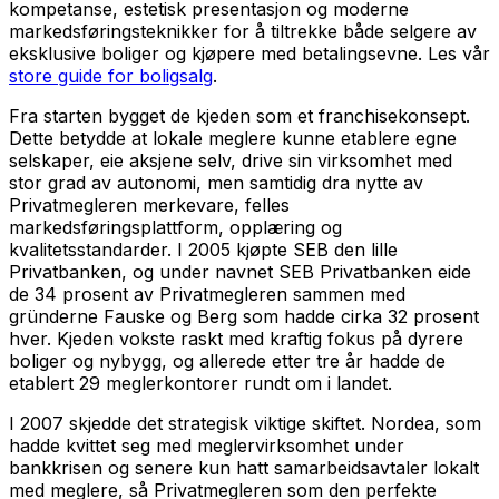
kompetanse, estetisk presentasjon og moderne
markedsføringsteknikker for å tiltrekke både selgere av
eksklusive boliger og kjøpere med betalingsevne. Les vår
store guide for boligsalg
.
Fra starten bygget de kjeden som et franchisekonsept.
Dette betydde at lokale meglere kunne etablere egne
selskaper, eie aksjene selv, drive sin virksomhet med
stor grad av autonomi, men samtidig dra nytte av
Privatmegleren merkevare, felles
markedsføringsplattform, opplæring og
kvalitetsstandarder. I 2005 kjøpte SEB den lille
Privatbanken, og under navnet SEB Privatbanken eide
de 34 prosent av Privatmegleren sammen med
gründerne Fauske og Berg som hadde cirka 32 prosent
hver. Kjeden vokste raskt med kraftig fokus på dyrere
boliger og nybygg, og allerede etter tre år hadde de
etablert 29 meglerkontorer rundt om i landet.
I 2007 skjedde det strategisk viktige skiftet. Nordea, som
hadde kvittet seg med meglervirksomhet under
bankkrisen og senere kun hatt samarbeidsavtaler lokalt
med meglere, så Privatmegleren som den perfekte