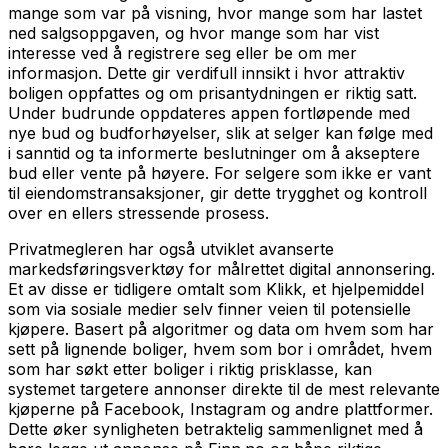
mange som var på visning, hvor mange som har lastet
ned salgsoppgaven, og hvor mange som har vist
interesse ved å registrere seg eller be om mer
informasjon. Dette gir verdifull innsikt i hvor attraktiv
boligen oppfattes og om prisantydningen er riktig satt.
Under budrunde oppdateres appen fortløpende med
nye bud og budforhøyelser, slik at selger kan følge med
i sanntid og ta informerte beslutninger om å akseptere
bud eller vente på høyere. For selgere som ikke er vant
til eiendomstransaksjoner, gir dette trygghet og kontroll
over en ellers stressende prosess.
Privatmegleren har også utviklet avanserte
markedsføringsverktøy for målrettet digital annonsering.
Et av disse er tidligere omtalt som Klikk, et hjelpemiddel
som via sosiale medier selv finner veien til potensielle
kjøpere. Basert på algoritmer og data om hvem som har
sett på lignende boliger, hvem som bor i området, hvem
som har søkt etter boliger i riktig prisklasse, kan
systemet targetere annonser direkte til de mest relevante
kjøperne på Facebook, Instagram og andre plattformer.
Dette øker synligheten betraktelig sammenlignet med å