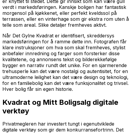
er knyttet til stedet. Dette gir innsikt som kan være gull
verdt i markedsføringen. Kanskje boligen har fantastisk
morgensol på kjøkkenet, eller perfekt kveldssol på
terrassen, eller en vinterhage som gir ekstra rom uten å
telle som areal. Slike detaljer fremheves aktivt.
Når Det Gylne Kvadrat er identifisert, skreddersys
markedsføringen for å ramme dette inn. Fotografen får
klare instruksjoner om hva som skal fremheves, stylist
anbefaler innredning og farger som forsterker disse
kvalitetene, og annonsens tekst og bilderekkefølge
bygger en narrativ rundt det unike. For en sjarmerende
trehusperle kan det være nostalgi og autentisitet, for en
ultramoderne leilighet kan det være design og teknologi,
for en familiebolig kan det være funksjonalitet og trivsel.
Hver bolig får sin egen historie.
Kvadrat og Mitt Boligsalg digitale
verktøy
Privatmegleren har investert tungt i egenutviklede
digitale verktøy som gir dem konkurransefortrinn. Det