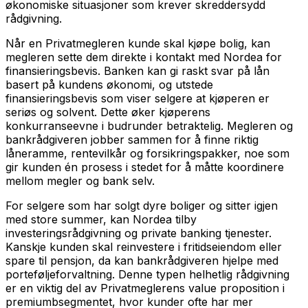
økonomiske situasjoner som krever skreddersydd
rådgivning.
Når en Privatmegleren kunde skal kjøpe bolig, kan
megleren sette dem direkte i kontakt med Nordea for
finansieringsbevis. Banken kan gi raskt svar på lån
basert på kundens økonomi, og utstede
finansieringsbevis som viser selgere at kjøperen er
seriøs og solvent. Dette øker kjøperens
konkurranseevne i budrunder betraktelig. Megleren og
bankrådgiveren jobber sammen for å finne riktig
låneramme, rentevilkår og forsikringspakker, noe som
gir kunden én prosess i stedet for å måtte koordinere
mellom megler og bank selv.
For selgere som har solgt dyre boliger og sitter igjen
med store summer, kan Nordea tilby
investeringsrådgivning og private banking tjenester.
Kanskje kunden skal reinvestere i fritidseiendom eller
spare til pensjon, da kan bankrådgiveren hjelpe med
porteføljeforvaltning. Denne typen helhetlig rådgivning
er en viktig del av Privatmeglerens value proposition i
premiumbsegmentet, hvor kunder ofte har mer