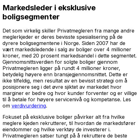
Markedsleder i eksklusive
boligsegmenter
Det som virkelig skiller Privatmegleren fra mange andre
meglerkjeder er deres bevisste spesialisering på de
dyrere boligsegmentene i Norge. Siden 2007 har de
vært markedsledende i salg av boliger over 4 millioner
kroner, med 20 prosent markedsandel i dette segmentet.
Gjennomsnittsverdien for solgte boliger gjennom
Privatmegleren ligger på rundt 4 millioner kroner,
betydelig høyere enn bransjegjennomsnittet. Dette er
ikke tilfeldig, men resultat av en bevisst strategi om å
posisjonere seg i det øvre sjiktet av markedet hvor
marginer er bedre og hvor kunder forventer og er villige
til å betale for høyere servicenivå og kompetanse. Les
om
verdivurdering
.
Fokuset på eksklusive boliger påvirker alt fra hvilke
meglere kjeden rekrutterer, til hvordan de markedsfører
eiendommer og hvilke verktøy de investerer i.
Privatmegleren satser tungt på å rekruttere de beste