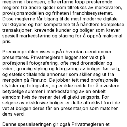
meglerne i bransjen, ofte erfarne topp presterende
meglere fra andre kjeder som tiltrekkes av merkevaren,
provisjonsmodellen og friheten i franchisesystemet.
Disse meglerne får tilgang til de mest moderne digitale
verktøyene og har kompetanse til å håndtere komplekse
transaksjoner, krevende kunder og boliger som krever
spesiell markedsføring og staging for å oppnå maksimal
pris.
Premiumprofilen vises også i hvordan eiendommer
presenteres. Privatmegleren legger stor vekt på
profesjonell fotografering, ofte med dronebilder og
video, grundig styling og klargjøring av boliger før salg,
og estetisk tiltalende annonser som skiller seg ut fra
mengden på Finn.no. De jobber tett med profesjonelle
stylister og fotografer, og er ikke redde for å investere
betydelige summer i markedsføring av en enkelt
eiendom hvis de mener det vil gi økt salgspris. For
selgere av eksklusive boliger er dette attraktivt fordi de
vet at boligen deres får en presentasjon som matcher
dens verdi.
Denne spesialiseringen gir også Privatmegleren et