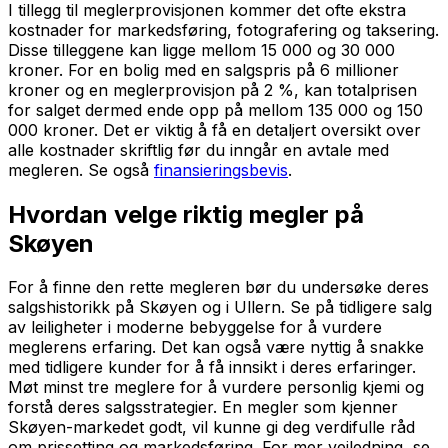
I tillegg til meglerprovisjonen kommer det ofte ekstra
kostnader for markedsføring, fotografering og taksering.
Disse tilleggene kan ligge mellom 15 000 og 30 000
kroner. For en bolig med en salgspris på 6 millioner
kroner og en meglerprovisjon på 2 %, kan totalprisen
for salget dermed ende opp på mellom 135 000 og 150
000 kroner. Det er viktig å få en detaljert oversikt over
alle kostnader skriftlig før du inngår en avtale med
megleren. Se også
finansieringsbevis
.
Hvordan velge riktig megler på
Skøyen
For å finne den rette megleren bør du undersøke deres
salgshistorikk på Skøyen og i Ullern. Se på tidligere salg
av leiligheter i moderne bebyggelse for å vurdere
meglerens erfaring. Det kan også være nyttig å snakke
med tidligere kunder for å få innsikt i deres erfaringer.
Møt minst tre meglere for å vurdere personlig kjemi og
forstå deres salgsstrategier. En megler som kjenner
Skøyen-markedet godt, vil kunne gi deg verdifulle råd
om prissetting og markedsføring. For mer veiledning, se