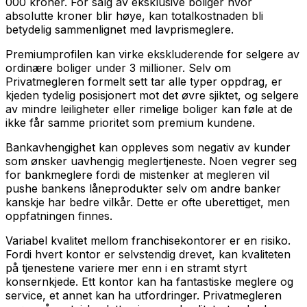
000 kroner. For salg av eksklusive boliger hvor
absolutte kroner blir høye, kan totalkostnaden bli
betydelig sammenlignet med lavprismeglere.
Premiumprofilen kan virke ekskluderende for selgere av
ordinære boliger under 3 millioner. Selv om
Privatmegleren formelt sett tar alle typer oppdrag, er
kjeden tydelig posisjonert mot det øvre sjiktet, og selgere
av mindre leiligheter eller rimelige boliger kan føle at de
ikke får samme prioritet som premium kundene.
Bankavhengighet kan oppleves som negativ av kunder
som ønsker uavhengig meglertjeneste. Noen vegrer seg
for bankmeglere fordi de mistenker at megleren vil
pushe bankens låneprodukter selv om andre banker
kanskje har bedre vilkår. Dette er ofte uberettiget, men
oppfatningen finnes.
Variabel kvalitet mellom franchisekontorer er en risiko.
Fordi hvert kontor er selvstendig drevet, kan kvaliteten
på tjenestene variere mer enn i en stramt styrt
konsernkjede. Ett kontor kan ha fantastiske meglere og
service, et annet kan ha utfordringer. Privatmegleren