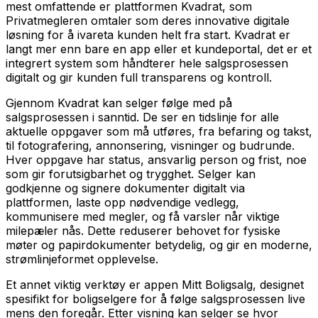
mest omfattende er plattformen Kvadrat, som
Privatmegleren omtaler som deres innovative digitale
løsning for å ivareta kunden helt fra start. Kvadrat er
langt mer enn bare en app eller et kundeportal, det er et
integrert system som håndterer hele salgsprosessen
digitalt og gir kunden full transparens og kontroll.
Gjennom Kvadrat kan selger følge med på
salgsprosessen i sanntid. De ser en tidslinje for alle
aktuelle oppgaver som må utføres, fra befaring og takst,
til fotografering, annonsering, visninger og budrunde.
Hver oppgave har status, ansvarlig person og frist, noe
som gir forutsigbarhet og trygghet. Selger kan
godkjenne og signere dokumenter digitalt via
plattformen, laste opp nødvendige vedlegg,
kommunisere med megler, og få varsler når viktige
milepæler nås. Dette reduserer behovet for fysiske
møter og papirdokumenter betydelig, og gir en moderne,
strømlinjeformet opplevelse.
Et annet viktig verktøy er appen Mitt Boligsalg, designet
spesifikt for boligselgere for å følge salgsprosessen live
mens den foregår. Etter visning kan selger se hvor