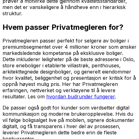
prøver å motvirke dette gjennom kvalitetsstandarder,
men det er vanskeligere å håndheve enn i hierarkisk
struktur.
Hvem passer Privatmegleren for?
Privatmegleren passer perfekt for selgere av boliger i
premiumbsegmentet over 4 millioner kroner som ønsker
markedsledende kompetanse på eksklusive boliger.
Dette inkluderer leiligheter på de beste adressene i Oslo,
store eneboliger i etablerte villastrøk, penthouses,
arkitekttegnede designboliger, og generelt eiendommer
hvor kvalitet, beliggenhet og presentasjon er kritisk for å
oppnå høyest mulig pris. Her har Privatmegleren
erfaringen, nettverket og verktøyene til å levere
resultater. Les om
hvordan budrunder fungerer
.
De passer også godt for kunder som verdsetter digital
kommunikasjon og moderne brukeropplevelse. Hvis du
vil følge boligsalget live på mobilen, signere dokumenter
digitalt, og få transparens i hver del av prosessen,
leverer Privatmegleren dette bedre enn de fleste
konkurrenter.