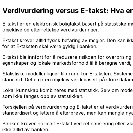
Verdivurdering versus E-takst: Hva er
E-takst er en elektronisk boligtakst basert på statistiske 
objektive og etterrettelige verdivurderinger.
E-takst krever alltid fysisk befaring av megler. Den kan ik
for at E-taksten skal være gyldig i banken.
E-takst ble innført for å redusere risikoen for overprising
egenskaper og lokale markedsforhold til å beregne verdi
Statistiske modeller ligger til grunn for E-taksten. Syst
standard. Dette gir en objektiv verdi basert på store data
Lokal kunnskap kombineres med statistikk. Selv om modell
som ikke fanges opp av statistikken.
Forskjellen på verdivurdering og E-takst er at verdivurder
standardisert og lettere å etterprøve, men kan mangle ny
Banken krever normalt E-takst ved refinansiering eller økni
ikke alltid av banken.