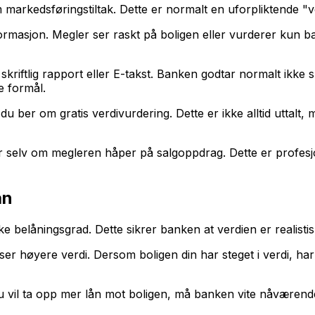
markedsføringstiltak. Dette er normalt en uforpliktende "ve
ormasjon. Megler ser raskt på boligen eller vurderer kun ba
 skriftlig rapport eller E-takst. Banken godtar normalt ikke 
e formål.
u ber om gratis verdivurdering. Dette er ikke alltid uttalt,
er selv om megleren håper på salgoppdrag. Dette er profesj
ån
 belåningsgrad. Dette sikrer banken at verdien er realistisk o
ser høyere verdi. Dersom boligen din har steget i verdi, ha
 vil ta opp mer lån mot boligen, må banken vite nåværende 