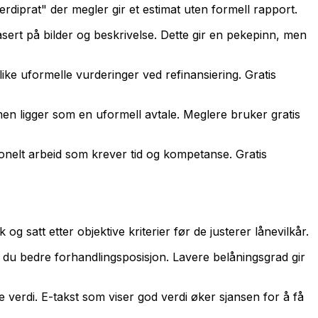
rdiprat" der megler gir et estimat uten formell rapport.
sert på bilder og beskrivelse. Dette gir en pekepinn, men
slike uformelle vurderinger ved refinansiering. Gratis
 men ligger som en uformell avtale. Meglere bruker gratis
onelt arbeid som krever tid og kompetanse. Gratis
g satt etter objektive kriterier før de justerer lånevilkår.
r du bedre forhandlingsposisjon. Lavere belåningsgrad gir
verdi. E-takst som viser god verdi øker sjansen for å få