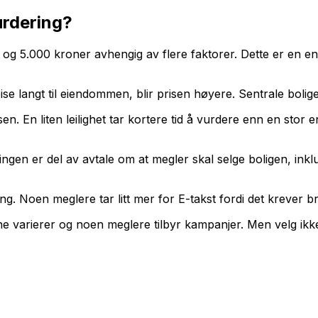
urdering?
00 og 5.000 kroner avhengig av flere faktorer. Dette er en
e langt til eiendommen, blir prisen høyere. Sentrale bolige
en. En liten leilighet tar kortere tid å vurdere enn en st
 er del av avtale om at megler skal selge boligen, inkluder
ng. Noen meglere tar litt mer for E-takst fordi det krever
ene varierer og noen meglere tilbyr kampanjer. Men velg ikk