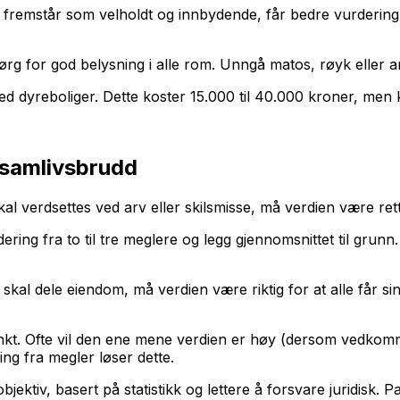
om fremstår som velholdt og innbydende, får bedre vurderi
sørg for god belysning i alle rom. Unngå matos, røyk eller 
d dyreboliger. Dette koster 15.000 til 40.000 kroner, men k
 samlivsbrudd
g skal verdsettes ved arv eller skilsmisse, må verdien være re
ring fra to til tre meglere og legg gjennomsnittet til grunn.
al dele eiendom, må verdien være riktig for at alle får sin r
tpunkt. Ofte vil den ene mene verdien er høy (dersom vedk
g fra megler løser dette.
 objektiv, basert på statistikk og lettere å forsvare juridisk