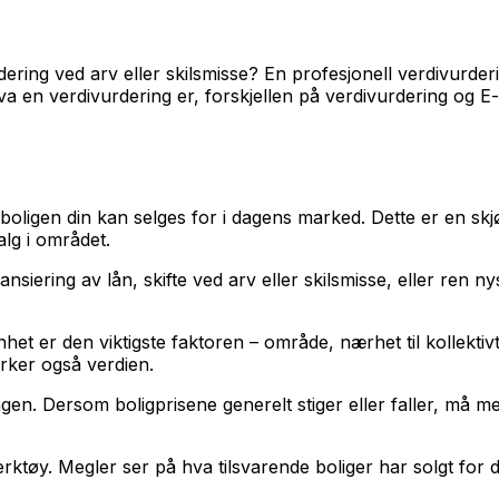
rdering ved arv eller skilsmisse? En profesjonell verdivurder
va en verdivurdering er, forskjellen på verdivurdering og E
boligen din kan selges for i dagens marked. Dette er en sk
lg i området.
siering av lån, skifte ved arv eller skilsmisse, eller ren nys
nhet er den viktigste faktoren – område, nærhet til kollekti
irker også verdien.
Dersom boligprisene generelt stiger eller faller, må megler 
ktøy. Megler ser på hva tilsvarende boliger har solgt for 