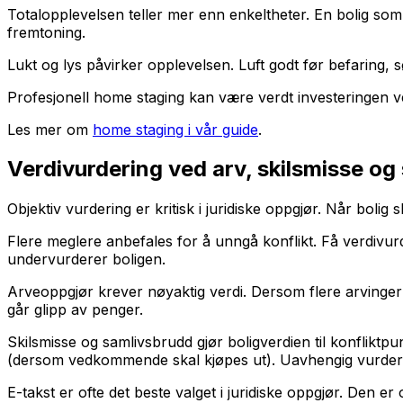
Totalopplevelsen teller mer enn enkeltheter. En bolig s
fremtoning.
Lukt og lys påvirker opplevelsen. Luft godt før befaring, 
Profesjonell home staging kan være verdt investeringen ve
Les mer om
home staging i vår guide
.
Verdivurdering ved arv, skilsmisse og
Objektiv vurdering er kritisk i juridiske oppgjør. Når boli
Flere meglere anbefales for å unngå konflikt. Få verdivurde
undervurderer boligen.
Arveoppgjør krever nøyaktig verdi. Dersom flere arvinger sk
går glipp av penger.
Skilsmisse og samlivsbrudd gjør boligverdien til konflik
(dersom vedkommende skal kjøpes ut). Uavhengig vurderin
E-takst er ofte det beste valget i juridiske oppgjør. Den er