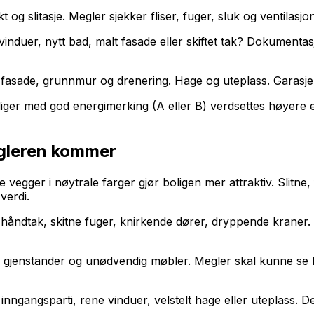
g slitasje. Megler sjekker fliser, fuger, sluk og ventilasjon
vinduer, nytt bad, malt fasade eller skiftet tak? Dokumenta
fasade, grunnmur og drenering. Hage og uteplass. Garasje el
 Boliger med god energimerking (A eller B) verdsettes høyere
egleren kommer
ke vegger i nøytrale farger gjør boligen mer attraktiv. Slitn
verdi.
åndtak, skitne fuger, knirkende dører, dryppende kraner. D
ge gjenstander og unødvendig møbler. Megler skal kunne se b
nngangsparti, rene vinduer, velstelt hage eller uteplass. De