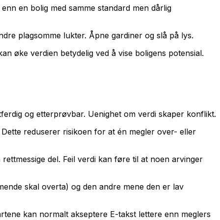
ng enn en bolig med samme standard men dårlig
andre plagsomme lukter. Åpne gardiner og slå på lys.
an øke verdien betydelig ved å vise boligens potensial.
ttferdig og etterprøvbar. Uenighet om verdi skaper konflikt.
 Dette reduserer risikoen for at én megler over- eller
ettmessige del. Feil verdi kan føre til at noen arvinger
ommende skal overta) og den andre mene den er lav
. Partene kan normalt akseptere E-takst lettere enn meglers