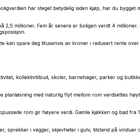
oligverdien har steget betydelig siden kjøp, har du bygget 
 2,5 millioner. Fem år senere er boligen verdt 4 millioner. D
gsposisjon.
te kan spare deg titusenvis av kroner i redusert rente over
itet, kollektivtilbud, skoler, barnehager, parker og butikker.
e planløsning med naturlig flyt mellom rom verdsettes høyt
ppussede rom gir høyere verdi. Gamle kjøkken og bad fra 1
der, sprekker i vegger, skjevheter i gulv, tilstand på vindu