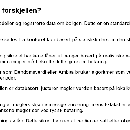
 forskjellen?
modeller og registrerte data om boligen. Dette er en standard
ke settes fra kontoret kun basert på statistikk dersom den s
 og sikre at bankene låner ut penger basert på realistiske ve
, men megler må bekrefte dette gjennom befaring.
emer som Eiendomsverdi eller Ambita bruker algoritmer som v
mengder.
en er databasert, justerer megler verdien basert på lokalk
ing er meglers skjønnsmessige vurdering, mens E-takst er en
ansene megler ser ved fysisk befaring.
ng av lån. Dette sikrer banken at verdien er satt etter obje