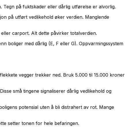
. Tegn på fuktskader eller dårlig utførelse er alvorlig.
sjon på utført vedlikehold øker verdien. Manglende
ler carport. Alt dette påvirker totalverdien.
 enn boliger med dårlig (E, F eller G). Oppvarmingssystem
e, flekkete vegger trekker ned. Bruk 5.000 til 15.000 kroner
isse små tingene signaliserer dårlig vedlikehold og
oligens potensial uten å bli distrahert av rot. Mange
tte setter tonen for hele befaringen.