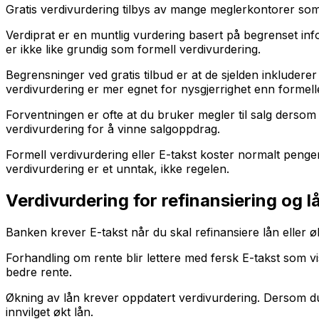
Gratis verdivurdering tilbys av mange meglerkontorer som 
Verdiprat er en muntlig vurdering basert på begrenset inf
er ikke like grundig som formell verdivurdering.
Begrensninger ved gratis tilbud er at de sjelden inkluderer
verdivurdering er mer egnet for nysgjerrighet enn formell
Forventningen er ofte at du bruker megler til salg dersom d
verdivurdering for å vinne salgoppdrag.
Formell verdivurdering eller E-takst koster normalt peng
verdivurdering er et unntak, ikke regelen.
Verdivurdering for refinansiering og l
Banken krever E-takst når du skal refinansiere lån eller øke
Forhandling om rente blir lettere med fersk E-takst som vi
bedre rente.
Økning av lån krever oppdatert verdivurdering. Dersom du
innvilget økt lån.