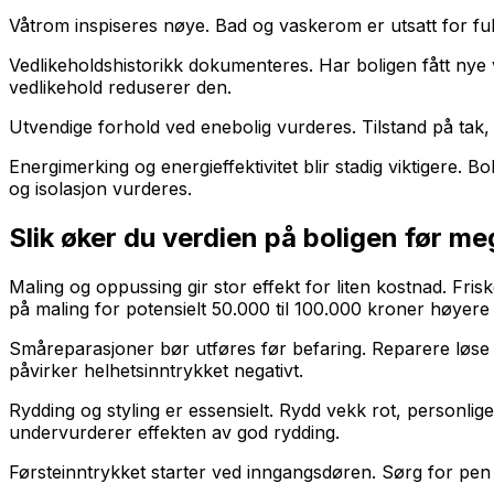
Våtrom inspiseres nøye. Bad og vaskerom er utsatt for fukt o
Vedlikeholdshistorikk dokumenteres. Har boligen fått nye 
vedlikehold reduserer den.
Utvendige forhold ved enebolig vurderes. Tilstand på tak, 
Energimerking og energieffektivitet blir stadig viktigere.
og isolasjon vurderes.
Slik øker du verdien på boligen før m
Maling og oppussing gir stor effekt for liten kostnad. Fris
på maling for potensielt 50.000 til 100.000 kroner høyere 
Småreparasjoner bør utføres før befaring. Reparere løse h
påvirker helhetsinntrykket negativt.
Rydding og styling er essensielt. Rydd vekk rot, personli
undervurderer effekten av god rydding.
Førsteinntrykket starter ved inngangsdøren. Sørg for pen i