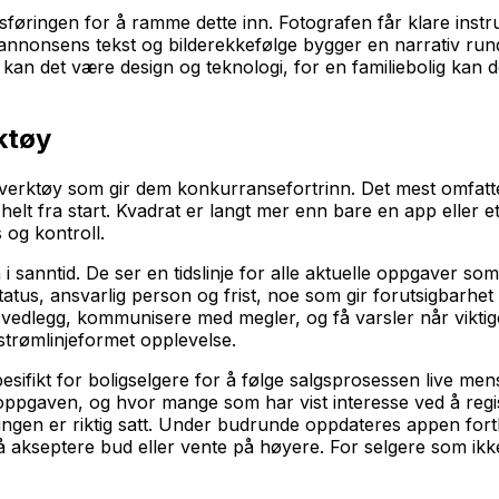
sføringen for å ramme dette inn. Fotografen får klare inst
 annonsens tekst og bilderekkefølge bygger en narrativ run
t kan det være design og teknologi, for en familiebolig kan d
ktøy
ale verktøy som gir dem konkurransefortrinn. Det mest omfa
 helt fra start. Kvadrat er langt mer enn bare en app eller 
 og kontroll.
anntid. De ser en tidslinje for alle aktuelle oppgaver som m
tus, ansvarlig person og frist, noe som gir forutsigbarhet
 vedlegg, kommunisere med megler, og få varsler når viktig
trømlinjeformet opplevelse.
spesifikt for boligselgere for å følge salgsprosessen live m
ppgaven, og hvor mange som har vist interesse ved å regist
dningen er riktig satt. Under budrunde oppdateres appen for
å akseptere bud eller vente på høyere. For selgere som ikke 