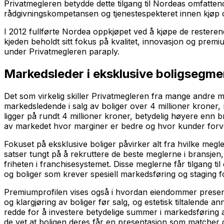
Privatmegleren betydde dette tilgang til Nordeas omfatten
rådgivningskompetansen og tjenestespekteret innen kjøp og
I 2012 fullførte Nordea oppkjøpet ved å kjøpe de restere
kjeden beholdt sitt fokus på kvalitet, innovasjon og prem
under Privatmegleren paraply.
Markedsleder i eksklusive boligsegme
Det som virkelig skiller Privatmegleren fra mange andre m
markedsledende i salg av boliger over 4 millioner kroner
ligger på rundt 4 millioner kroner, betydelig høyere enn bra
av markedet hvor marginer er bedre og hvor kunder forven
Fokuset på eksklusive boliger påvirker alt fra hvilke meg
satser tungt på å rekruttere de beste meglerne i bransje
friheten i franchisesystemet. Disse meglerne får tilgang 
og boliger som krever spesiell markedsføring og staging 
Premiumprofilen vises også i hvordan eiendommer presenter
og klargjøring av boliger før salg, og estetisk tiltalende 
redde for å investere betydelige summer i markedsføring av 
de vet at boligen deres får en presentasjon som matcher 