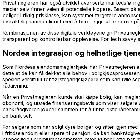
Privatmegleren har også utviklet avanserte markedsføringsv
medier selv finner veien til potensielle kjøpere. Basert 
boliger i riktig prisklasse, kan systemet targetere annons
betraktelig sammenlignet med å bare legge ut annonse på 
Kombinasjonen av disse digitale verktøyene gir Privatmeg
transparent og kontrollerbar opplevelse. For tech savvy se
Nordea integrasjon og helhetlige tjen
Som Nordeas eiendomsmeglerkjede har Privatmegleren en u
dette at de kan få dekket alle behov i boligkjøpsprosessen
spesielt verdifullt for førstegangskjøpere som kan føle 
rådgivning.
Når en Privatmegleren kunde skal kjøpe bolig, kan megler
økonomi, og utstede finansieringsbevis som viser selgere
bankrådgiveren jobber sammen for å finne riktig låneramm
og bank selv.
For selgere som har solgt dyre boliger og sitter igjen me
i fritidseiendom eller spare til pensjon, da kan bankrådgi
proposition i premiumbsegmentet, hvor kunder ofte har