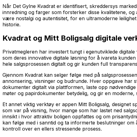
Når Det Gylne Kvadrat er identifisert, skreddersys marked
innredning og farger som forsterker disse kvalitetene, og
være nostalgi og autentisitet, for en ultramoderne leilighe
historie.
Kvadrat og Mitt Boligsalg digitale ver
Privatmegleren har investert tungt i egenutviklede digit
som deres innovative digitale løsning for å ivareta kunden
hele salgsprosessen digitalt og gir kunden full transparens
Gjennom Kvadrat kan selger følge med på salgsprosessen i s
annonsering, visninger og budrunde. Hver oppgave har sta
dokumenter digitalt via plattformen, laste opp nødvendige
møter og papirdokumenter betydelig, og gir en moderne, s
Et annet viktig verktøy er appen Mitt Boligsalg, designet 
som var på visning, hvor mange som har lastet ned salgso
innsikt i hvor attraktiv boligen oppfattes og om prisanty
kan følge med i sanntid og ta informerte beslutninger om 
kontroll over en ellers stressende prosess.