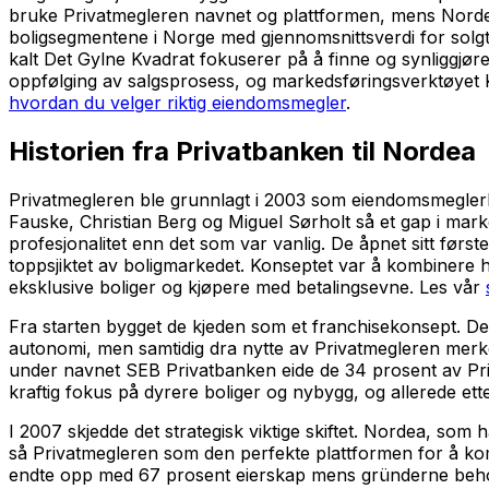
bruke Privatmegleren navnet og plattformen, mens Nordea
boligsegmentene i Norge med gjennomsnittsverdi for solgt
kalt Det Gylne Kvadrat fokuserer på å finne og synliggjør
oppfølging av salgsprosess, og markedsføringsverktøyet K
hvordan du velger riktig eiendomsmegler
.
Historien fra Privatbanken til Nordea
Privatmegleren ble grunnlagt i 2003 som eiendomsmeglerk
Fauske, Christian Berg og Miguel Sørholt så et gap i ma
profesjonalitet enn det som var vanlig. De åpnet sitt førs
toppsjiktet av boligmarkedet. Konseptet var å kombinere 
eksklusive boliger og kjøpere med betalingsevne. Les vår
Fra starten bygget de kjeden som et franchisekonsept. Det
autonomi, men samtidig dra nytte av Privatmegleren merkev
under navnet SEB Privatbanken eide de 34 prosent av P
kraftig fokus på dyrere boliger og nybygg, og allerede ett
I 2007 skjedde det strategisk viktige skiftet. Nordea, so
så Privatmegleren som den perfekte plattformen for å komm
endte opp med 67 prosent eierskap mens gründerne beholdt 