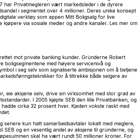
07 har Privatmegleren vært markedsleder i de dyrere
sandel i segmentet over 4 millioner. Deres unike konsept
igitale verktøy som appen Mitt Boligsalg for live
e kjøpere via sosiale medier og andre kanaler. Les mer om
 rettet mot private banking kunder. Gründerne Robert
ive boligsegmentene med høyere servicenivå og
esymbol i seg selv som signaliserte ambisjonen om å betjene
rkedsføringsteknikker for å tiltrekke både selgere av
, eie aksjene selv, drive sin virksomhet med stor grad av
sstandarder. I 2005 kjøpte SEB den lille Privatbanken, og
adde cirka 32 prosent hver. Kjeden vokste raskt med
ndet.
og senere kun hatt samarbeidsavtaler lokalt med meglere,
l SEB og en vesentlig andel av aksjene til gründerne, og
Kjøpesummen skal ha vært rundt 50 millioner kroner. For