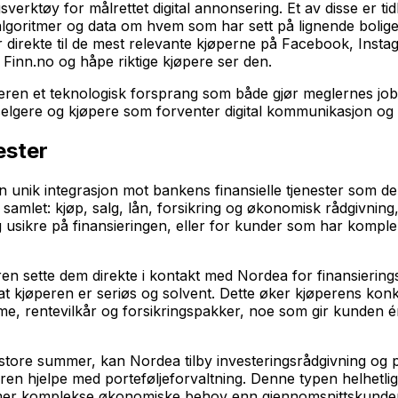
erktøy for målrettet digital annonsering. Et av disse er tidl
på algoritmer og data om hvem som har sett på lignende bol
er direkte til de mest relevante kjøperne på Facebook, Inst
Finn.no og håpe riktige kjøpere ser den.
leren et teknologisk forsprang som både gjør meglernes jo
lgere og kjøpere som forventer digital kommunikasjon og self
ester
nik integrasjon mot bankens finansielle tjenester som de 
 samlet: kjøp, salg, lån, forsikring og økonomisk rådgivnin
seg usikre på finansieringen, eller for kunder som har kom
en sette dem direkte i kontakt med Nordea for finansiering
 at kjøperen er seriøs og solvent. Dette øker kjøperens ko
e, rentevilkår og forsikringspakker, noe som gir kunden é
d store summer, kan Nordea tilby investeringsrådgivning og 
veren hjelpe med porteføljeforvaltning. Denne typen helhetlig
 mer komplekse økonomiske behov enn gjennomsnittskunde