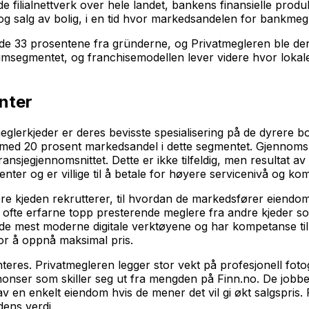
de filialnettverk over hele landet, bankens finansielle pr
 salg av bolig, i en tid hvor markedsandelen for bankmegler
nde 33 prosentene fra gründerne, og Privatmegleren ble der
iumsegmentet, og franchisemodellen lever videre hvor lokale
nter
eglerkjeder er deres bevisste spesialisering på de dyrere 
, med 20 prosent markedsandel i dette segmentet. Gjennomsn
nsjegjennomsnittet. Dette er ikke tilfeldig, men resultat av 
ter og er villige til å betale for høyere servicenivå og k
lere kjeden rekrutterer, til hvordan de markedsfører eiendo
n, ofte erfarne topp presterende meglere fra andre kjeder 
til de mest moderne digitale verktøyene og har kompetanse 
for å oppnå maksimal pris.
es. Privatmegleren legger stor vekt på profesjonell fotogr
annonser som skiller seg ut fra mengden på Finn.no. De jobber
en enkelt eiendom hvis de mener det vil gi økt salgspris. Fo
dens verdi.