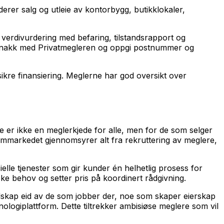
rer salg og utleie av kontorbygg, butikklokaler,
 verdivurdering med befaring, tilstandsrapport og
e snakk med Privatmegleren og oppgi postnummer og
 sikre finansiering. Meglerne har god oversikt over
e er ikke en meglerkjede for alle, men for de som selger
ummarkedet gjennomsyrer alt fra rekruttering av meglere,
lle tjenester som gir kunder én helhetlig prosess for
ke behov og setter pris på koordinert rådgivning.
selskap eid av de som jobber der, noe som skaper eierskap
logiplattform. Dette tiltrekker ambisiøse meglere som vil