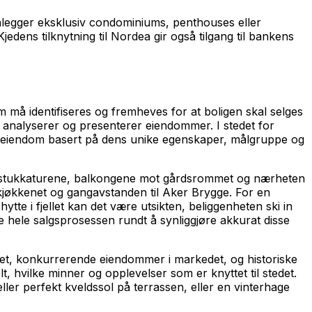
anlegger eksklusiv condominiums, penthouses eller
edens tilknytning til Nordea gir også tilgang til bankens
 må identifiseres og fremheves for at boligen skal selges
e analyserer og presenterer eiendommer. I stedet for
elt eiendom basert på dens unike egenskaper, målgruppe og
n, stukkaturene, balkongene mot gårdsrommet og nærheten
kjøkkenet og gangavstanden til Aker Brygge. For en
te i fjellet kan det være utsikten, beliggenheten ski in
e hele salgsprosessen rundt å synliggjøre akkurat disse
et, konkurrerende eiendommer i markedet, og historiske
lt, hvilke minner og opplevelser som er knyttet til stedet.
ller perfekt kveldssol på terrassen, eller en vinterhage