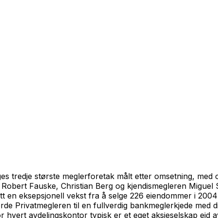
 tredje største meglerforetak målt etter omsetning, med o
av Robert Fauske, Christian Berg og kjendismegleren Miguel 
 en eksepsjonell vekst fra å selge 226 eiendommer i 2004 t
orde Privatmegleren til en fullverdig bankmeglerkjede med d
 hvert avdelingskontor typisk er et eget aksjeselskap eid a