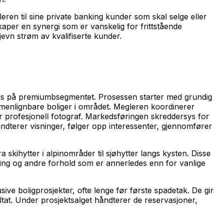
ren til sine private banking kunder som skal selge eller
aper en synergi som er vanskelig for frittstående
jevn strøm av kvalifiserte kunder.
okus på premiumbsegmentet. Prosessen starter med grundig
ammenlignbare boliger i området. Megleren koordinerer
r profesjonell fotograf. Markedsføringen skreddersys for
ndterer visninger, følger opp interessenter, gjennomfører
 skihytter i alpinområder til sjøhytter langs kysten. Disse
ning og andre forhold som er annerledes enn for vanlige
e boligprosjekter, ofte lenge før første spadetak. De gir
ltat. Under prosjektsalget håndterer de reservasjoner,