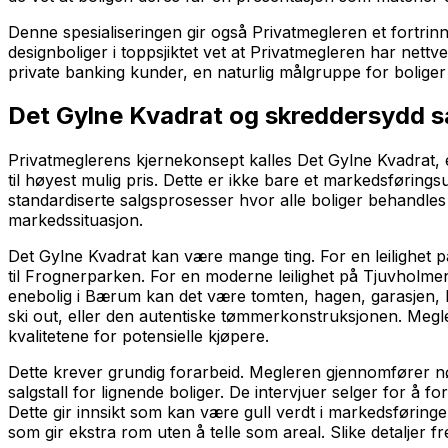
Denne spesialiseringen gir også Privatmegleren et fortri
designboliger i toppsjiktet vet at Privatmegleren har nettv
private banking kunder, en naturlig målgruppe for boliger i
Det Gylne Kvadrat og skreddersydd s
Privatmeglerens kjernekonsept kalles Det Gylne Kvadrat, e
til høyest mulig pris. Dette er ikke bare et markedsføring
standardiserte salgsprosesser hvor alle boliger behandle
markedssituasjon.
Det Gylne Kvadrat kan være mange ting. For en leilighet
til Frognerparken. For en moderne leilighet på Tjuvholme
enebolig i Bærum kan det være tomten, hagen, garasjen, bel
ski out, eller den autentiske tømmerkonstruksjonen. Megle
kvalitetene for potensielle kjøpere.
Dette krever grundig forarbeid. Megleren gjennomfører n
salgstall for lignende boliger. De intervjuer selger for å 
Dette gir innsikt som kan være gull verdt i markedsføringe
som gir ekstra rom uten å telle som areal. Slike detaljer f