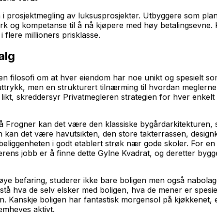
nn i prosjektmegling av luksusprosjekter. Utbyggere som pl
erk og kompetanse til å nå kjøpere med høy betalingsevne. Kj
 flere millioners prisklasse.
alg
n filosofi om at hver eiendom har noe unikt og spesielt som
suttrykk, men en strukturert tilnærming til hvordan meglern
s likt, skreddersyr Privatmegleren strategien for hver enk
 på Frogner kan det være den klassiske bygårdarkitekture
n kan det være havutsikten, den store takterrassen, design
iggenheten i godt etablert strøk nær gode skoler. For en hyt
rens jobb er å finne dette Gylne Kvadrat, og deretter bygg
øye befaring, studerer ikke bare boligen men også nabolag
forstå hva de selv elsker med boligen, hva de mener er spesie
n. Kanskje boligen har fantastisk morgensol på kjøkkenet, e
remheves aktivt.