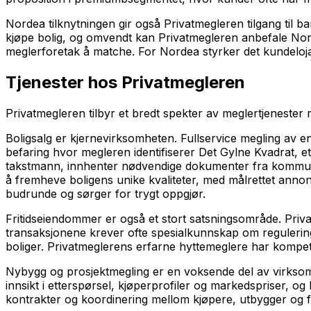
Nordea tilknytningen gir også Privatmegleren tilgang til
kjøpe bolig, og omvendt kan Privatmegleren anbefale Norde
meglerforetak å matche. For Nordea styrker det kundelojali
Tjenester hos Privatmegleren
Privatmegleren tilbyr et bredt spekter av meglertjenester 
Boligsalg er kjernevirksomheten. Fullservice megling av 
befaring hvor megleren identifiserer Det Gylne Kvadrat, et
takstmann, innhenter nødvendige dokumenter fra kommunen 
å fremheve boligens unike kvaliteter, med målrettet annon
budrunde og sørger for trygt oppgjør.
Fritidseiendommer er også et stort satsningsområde. Privatm
transaksjonene krever ofte spesialkunnskap om regulering
boliger. Privatmeglerens erfarne hyttemeglere har kompe
Nybygg og prosjektmegling er en voksende del av virksomhe
innsikt i etterspørsel, kjøperprofiler og markedspriser, o
kontrakter og koordinering mellom kjøpere, utbygger og fi