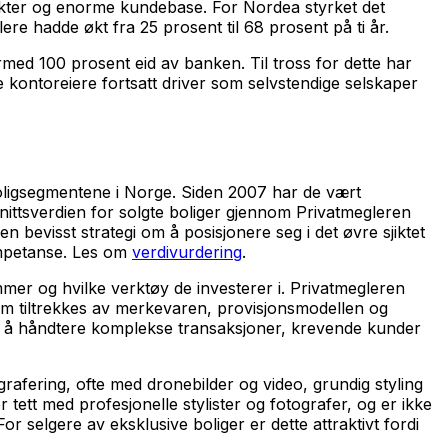
odukter og enorme kundebase. For Nordea styrket det
e hadde økt fra 25 prosent til 68 prosent på ti år.
med 100 prosent eid av banken. Til tross for dette har
 kontoreiere fortsatt driver som selvstendige selskaper
boligsegmentene i Norge. Siden 2007 har de vært
ittsverdien for solgte boliger gjennom Privatmegleren
en bevisst strategi om å posisjonere seg i det øvre sjiktet
ompetanse. Les om
verdivurdering
.
mmer og hvilke verktøy de investerer i. Privatmegleren
som tiltrekkes av merkevaren, provisjonsmodellen og
til å håndtere komplekse transaksjoner, krevende kunder
afering, ofte med dronebilder og video, grundig styling
 tett med profesjonelle stylister og fotografer, og er ikke
r selgere av eksklusive boliger er dette attraktivt fordi