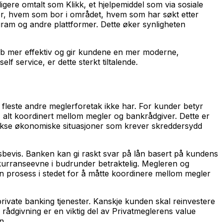
igere omtalt som Klikk, et hjelpemiddel som via sosiale
iger, hvem som bor i området, hvem som har søkt etter
agram og andre plattformer. Dette øker synligheten
bb mer effektiv og gir kundene en mer moderne,
 service, er dette sterkt tiltalende.
fleste andre meglerforetak ikke har. For kunder betyr
g, alt koordinert mellom megler og bankrådgiver. Dette er
plekse økonomiske situasjoner som krever skreddersydd
sbevis. Banken kan gi raskt svar på lån basert på kundens
nkurranseevne i budrunder betraktelig. Megleren og
n prosess i stedet for å måtte koordinere mellom megler
private banking tjenester. Kanskje kunden skal reinvestere
 rådgivning er en viktig del av Privatmeglerens value
n.