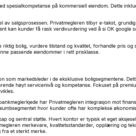
d spesialkompetanse på kommersiell eiendom. Dette inklude
 av salgsprosessen. Privatmegleren tilbyr e-takst, grundig
ant kan kunder få rask verdivurdering ved å si OK googl
riktig bolig, vurdere tilstand og kvalitet, forhandle pris og
finne passende eiendommer i rett prisklasse.
jon som markedsleder i de eksklusive boligsegmentene. Dett
lsvarende høyt servicenivå og kompetanse. Fokuset på premi
vikles.
bankmeglerkjede har Privatmegleren integrasjon mot finansie
i premiumbsegmentet hvor kunder ofte har komplekse økonomis
ap og sentral støtte. Hvert kontor er typisk et eget aksje
egleren merkevare, kvalitetsstandarder, opplæring og tekno
fra et sterkt merke.