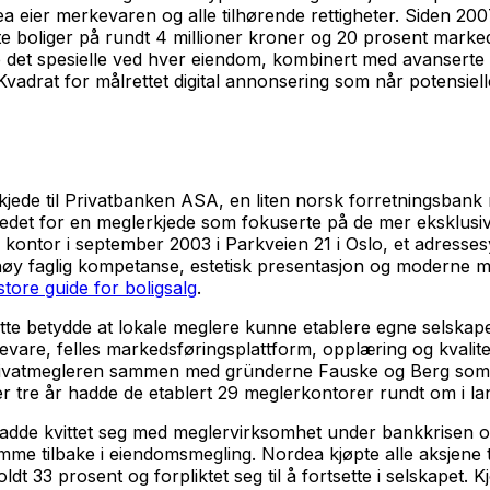
 eier merkevaren og alle tilhørende rettigheter. Siden 20
e boliger på rundt 4 millioner kroner og 20 prosent marked
e det spesielle ved hver eiendom, kombinert med avanserte d
vadrat for målrettet digital annonsering som når potensiell
jede til Privatbanken ASA, en liten norsk forretningsbank
rkedet for en meglerkjede som fokuserte på de mer eksklus
te kontor i september 2003 i Parkveien 21 i Oslo, et adress
høy faglig kompetanse, estetisk presentasjon og moderne ma
store guide for boligsalg
.
te betydde at lokale meglere kunne etablere egne selskaper
are, felles markedsføringsplattform, opplæring og kvalitet
rivatmegleren sammen med gründerne Fauske og Berg som h
er tre år hadde de etablert 29 meglerkontorer rundt om i la
m hadde kvittet seg med meglervirksomhet under bankkrisen 
e tilbake i eiendomsmegling. Nordea kjøpte alle aksjene ti
33 prosent og forpliktet seg til å fortsette i selskapet. 