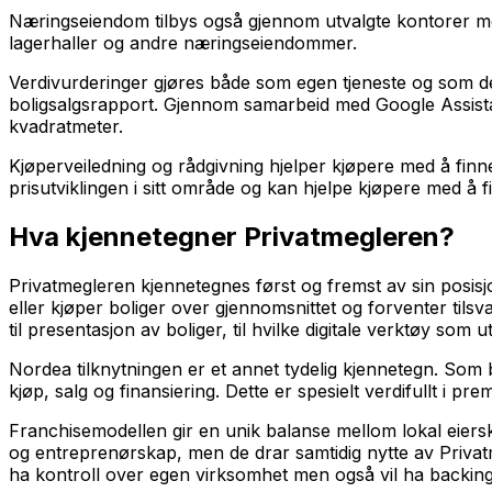
Næringseiendom tilbys også gjennom utvalgte kontorer me
lagerhaller og andre næringseiendommer.
Verdivurderinger gjøres både som egen tjeneste og som del
boligsalgsrapport. Gjennom samarbeid med Google Assist
kvadratmeter.
Kjøperveiledning og rådgivning hjelper kjøpere med å finne 
prisutviklingen i sitt område og kan hjelpe kjøpere med å 
Hva kjennetegner Privatmegleren?
Privatmegleren kjennetegnes først og fremst av sin posis
eller kjøper boliger over gjennomsnittet og forventer ti
til presentasjon av boliger, til hvilke digitale verktøy som ut
Nordea tilknytningen er et annet tydelig kjennetegn. Som 
kjøp, salg og finansiering. Dette er spesielt verdifullt 
Franchisemodellen gir en unik balanse mellom lokal eiersk
og entreprenørskap, men de drar samtidig nytte av Privatm
ha kontroll over egen virksomhet men også vil ha backing 