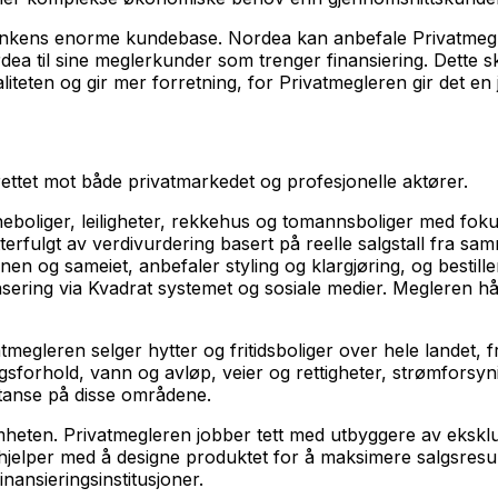
 bankens enorme kundebase. Nordea kan anbefale Privatmegle
a til sine meglerkunder som trenger finansiering. Dette sk
teten og gir mer forretning, for Privatmegleren gir det en 
rettet mot både privatmarkedet og profesjonelle aktører.
eneboliger, leiligheter, rekkehus og tomannsboliger med f
terfulgt av verdivurdering basert på reelle salgstall fra s
og sameiet, anbefaler styling og klargjøring, og bestille
sering via Kvadrat systemet og sosiale medier. Megleren hå
egleren selger hytter og fritidsboliger over hele landet, fra
sforhold, vann og avløp, veier og rettigheter, strømforsy
tanse på disse områdene.
ten. Privatmegleren jobber tett med utbyggere av eksklusiv
g hjelper med å designe produktet for å maksimere salgsresu
nansieringsinstitusjoner.