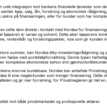
nik integrasjon mot bankens finansielle tjenester som de 
 samlet: kjøp, salg, lån, forsikring og økonomisk rådgivnin
seg usikre på finansieringen, eller for kunder som har kom
en sette dem direkte i kontakt med Nordea for finansiering
 at kjøperen er seriøs og solvent. Dette øker kjøperens ko
e, rentevilkår og forsikringspakker, noe som gir kunden é
d store summer, kan Nordea tilby investeringsrådgivning og 
veren hjelpe med porteføljeforvaltning. Denne typen helhetlig
 mer komplekse økonomiske behov enn gjennomsnittskunde
 bankens enorme kundebase. Nordea kan anbefale Privatmegle
a til sine meglerkunder som trenger finansiering. Dette sk
teten og gir mer forretning, for Privatmegleren gir det en 
rettet mot både privatmarkedet og profesjonelle aktører.