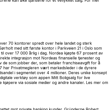
aktorene kan øke sjansene for et vellykket salg. For mer
ver 70 kontorer spredt over hele landet og sterk
Sørholt med sitt første kontor i Parkveien 21 i Oslo som
il over 17 000 årlig i dag. Nordea kjøpte 67 prosent av
irekte integrasjon mot Nordeas finansielle tjenester og
v de som jobber der, som betaler franchiseavgift for å
07 har Privatmegleren vært markedsleder i de dyrere
sandel i segmentet over 4 millioner. Deres unike konsept
igitale verktøy som appen Mitt Boligsalg for live
e kjøpere via sosiale medier og andre kanaler. Les mer om
 rettet mot private banking kunder. Gründerne Robert