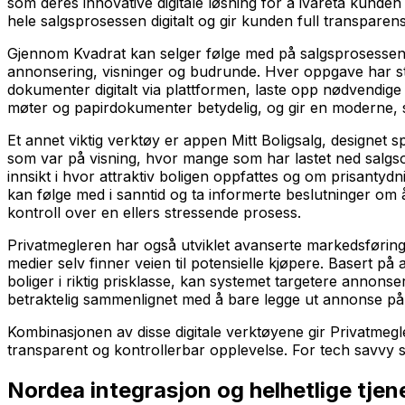
som deres innovative digitale løsning for å ivareta kunden
hele salgsprosessen digitalt og gir kunden full transparens
Gjennom Kvadrat kan selger følge med på salgsprosessen i s
annonsering, visninger og budrunde. Hver oppgave har sta
dokumenter digitalt via plattformen, laste opp nødvendige
møter og papirdokumenter betydelig, og gir en moderne, s
Et annet viktig verktøy er appen Mitt Boligsalg, designet 
som var på visning, hvor mange som har lastet ned salgso
innsikt i hvor attraktiv boligen oppfattes og om prisanty
kan følge med i sanntid og ta informerte beslutninger om 
kontroll over en ellers stressende prosess.
Privatmegleren har også utviklet avanserte markedsføringsv
medier selv finner veien til potensielle kjøpere. Basert 
boliger i riktig prisklasse, kan systemet targetere annons
betraktelig sammenlignet med å bare legge ut annonse på 
Kombinasjonen av disse digitale verktøyene gir Privatmeg
transparent og kontrollerbar opplevelse. For tech savvy se
Nordea integrasjon og helhetlige tjen