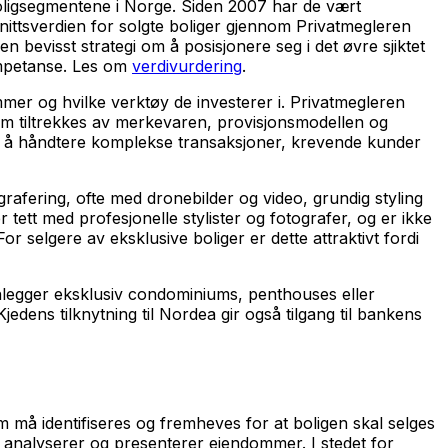
boligsegmentene i Norge. Siden 2007 har de vært
ittsverdien for solgte boliger gjennom Privatmegleren
en bevisst strategi om å posisjonere seg i det øvre sjiktet
ompetanse. Les om
verdivurdering
.
mmer og hvilke verktøy de investerer i. Privatmegleren
som tiltrekkes av merkevaren, provisjonsmodellen og
til å håndtere komplekse transaksjoner, krevende kunder
afering, ofte med dronebilder og video, grundig styling
 tett med profesjonelle stylister og fotografer, og er ikke
r selgere av eksklusive boliger er dette attraktivt fordi
anlegger eksklusiv condominiums, penthouses eller
edens tilknytning til Nordea gir også tilgang til bankens
 må identifiseres og fremheves for at boligen skal selges
e analyserer og presenterer eiendommer. I stedet for