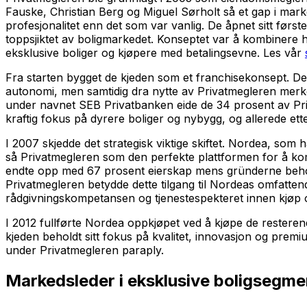
Fauske, Christian Berg og Miguel Sørholt så et gap i ma
profesjonalitet enn det som var vanlig. De åpnet sitt førs
toppsjiktet av boligmarkedet. Konseptet var å kombinere 
eksklusive boliger og kjøpere med betalingsevne. Les vår
Fra starten bygget de kjeden som et franchisekonsept. Det
autonomi, men samtidig dra nytte av Privatmegleren merkev
under navnet SEB Privatbanken eide de 34 prosent av P
kraftig fokus på dyrere boliger og nybygg, og allerede ett
I 2007 skjedde det strategisk viktige skiftet. Nordea, so
så Privatmegleren som den perfekte plattformen for å komm
endte opp med 67 prosent eierskap mens gründerne beholdt 
Privatmegleren betydde dette tilgang til Nordeas omfatten
rådgivningskompetansen og tjenestespekteret innen kjøp og
I 2012 fullførte Nordea oppkjøpet ved å kjøpe de restere
kjeden beholdt sitt fokus på kvalitet, innovasjon og prem
under Privatmegleren paraply.
Markedsleder i eksklusive boligsegme