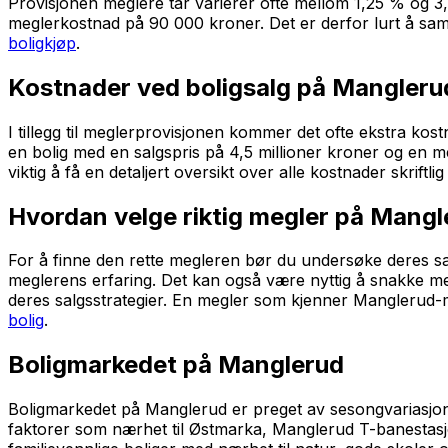
Provisjonen meglere tar varierer ofte mellom 1,25 % og 3
meglerkostnad på 90 000 kroner. Det er derfor lurt å sam
boligkjøp
.
Kostnader ved boligsalg på Mangleru
I tillegg til meglerprovisjonen kommer det ofte ekstra kos
en bolig med en salgspris på 4,5 millioner kroner og en 
viktig å få en detaljert oversikt over alle kostnader skrif
Hvordan velge riktig megler på Mangl
For å finne den rette megleren bør du undersøke deres sal
meglerens erfaring. Det kan også være nyttig å snakke med 
deres salgsstrategier. En megler som kjenner Manglerud-ma
bolig
.
Boligmarkedet på Manglerud
Boligmarkedet på Manglerud er preget av sesongvariasjone
faktorer som nærhet til Østmarka, Manglerud T-banestasjo