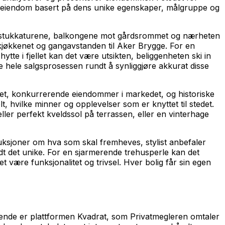
elt eiendom basert på dens unike egenskaper, målgruppe og
n, stukkaturene, balkongene mot gårdsrommet og nærheten
kjøkkenet og gangavstanden til Aker Brygge. For en
te i fjellet kan det være utsikten, beliggenheten ski in
e hele salgsprosessen rundt å synliggjøre akkurat disse
et, konkurrerende eiendommer i markedet, og historiske
lt, hvilke minner og opplevelser som er knyttet til stedet.
ller perfekt kveldssol på terrassen, eller en vinterhage
ruksjoner om hva som skal fremheves, stylist anbefaler
dt det unike. For en sjarmerende trehusperle kan det
et være funksjonalitet og trivsel. Hver bolig får sin egen
ttende er plattformen Kvadrat, som Privatmegleren omtaler