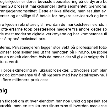
eglerkjeder er deres bevisste spesialisering på de dyrere 
, med 20 prosent markedsandel i dette segmentet. Gjennomsn
nsjegjennomsnittet. Dette er ikke tilfeldig, men resultat av 
ter og er villige til å betale for høyere servicenivå og k
lere kjeden rekrutterer, til hvordan de markedsfører eiendo
n, ofte erfarne topp presterende meglere fra andre kjeder 
til de mest moderne digitale verktøyene og har kompetanse 
for å oppnå maksimal pris.
es. Privatmegleren legger stor vekt på profesjonell fotogr
annonser som skiller seg ut fra mengden på Finn.no. De jobber
en enkelt eiendom hvis de mener det vil gi økt salgspris. Fo
dens verdi.
nn i prosjektmegling av luksusprosjekter. Utbyggere som pl
erk og kompetanse til å nå kjøpere med høy betalingsevne. Kj
 flere millioners prisklasse.
alg
n filosofi om at hver eiendom har noe unikt og spesielt som
suttrykk, men en strukturert tilnærming til hvordan meglern