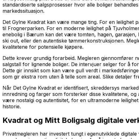
standardiserte salgsprosesser hvor alle boliger behandle
markedssituasjon.
Det Gylne Kvadrat kan være mange ting. For en leilighet
til Frognerparken. For en moderne leilighet på Tjuvholme
enebolig i Bærum kan det være tomten, hagen, garasjen, bel
ski out, eller den autentiske tømmerkonstruksjonen. Megle
kvalitetene for potensielle kjøpere.
Dette krever grundig forarbeid. Megleren gjennomfører n
salgstall for lignende boliger. De intervjuer selger for å 
Dette gir innsikt som kan være gull verdt i markedsføringe
som gir ekstra rom uten å telle som areal. Slike detaljer f
Når Det Gylne Kvadrat er identifisert, skreddersys marked
innredning og farger som forsterker disse kvalitetene, og
være nostalgi og autentisitet, for en ultramoderne leilighe
historie.
Kvadrat og Mitt Boligsalg digitale ver
Privatmegleren har investert tungt i egenutviklede digit