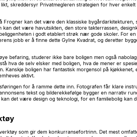
s likt, skreddersyr Privatmegleren strategien for hver enk
 på Frogner kan det være den klassiske bygårdarkitekture
n kan det være havutsikten, den store takterrassen, design
iggenheten i godt etablert strøk nær gode skoler. For en hyt
rens jobb er å finne dette Gylne Kvadrat, og deretter bygg
øye befaring, studerer ikke bare boligen men også nabolag
forstå hva de selv elsker med boligen, hva de mener er spesie
n. Kanskje boligen har fantastisk morgensol på kjøkkenet, e
remheves aktivt.
sføringen for å ramme dette inn. Fotografen får klare inst
 annonsens tekst og bilderekkefølge bygger en narrativ run
t kan det være design og teknologi, for en familiebolig kan d
ktøy
ale verktøy som gir dem konkurransefortrinn. Det mest omfa