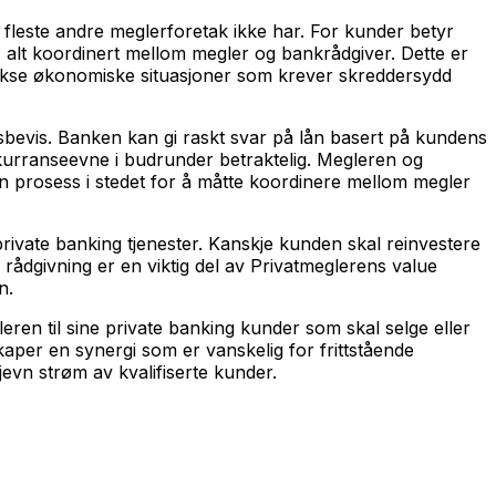
fleste andre meglerforetak ikke har. For kunder betyr
g, alt koordinert mellom megler og bankrådgiver. Dette er
plekse økonomiske situasjoner som krever skreddersydd
sbevis. Banken kan gi raskt svar på lån basert på kundens
nkurranseevne i budrunder betraktelig. Megleren og
n prosess i stedet for å måtte koordinere mellom megler
private banking tjenester. Kanskje kunden skal reinvestere
 rådgivning er en viktig del av Privatmeglerens value
n.
ren til sine private banking kunder som skal selge eller
aper en synergi som er vanskelig for frittstående
jevn strøm av kvalifiserte kunder.