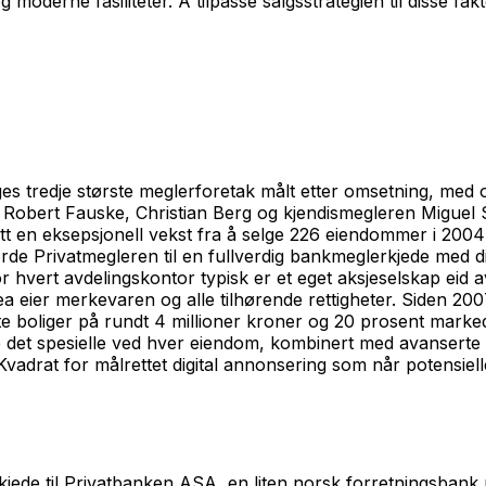
g moderne fasiliteter. Å tilpasse salgsstrategien til disse f
 tredje største meglerforetak målt etter omsetning, med o
av Robert Fauske, Christian Berg og kjendismegleren Miguel 
 en eksepsjonell vekst fra å selge 226 eiendommer i 2004 t
orde Privatmegleren til en fullverdig bankmeglerkjede med d
 hvert avdelingskontor typisk er et eget aksjeselskap eid a
 eier merkevaren og alle tilhørende rettigheter. Siden 20
e boliger på rundt 4 millioner kroner og 20 prosent marked
e det spesielle ved hver eiendom, kombinert med avanserte d
vadrat for målrettet digital annonsering som når potensiell
jede til Privatbanken ASA, en liten norsk forretningsbank