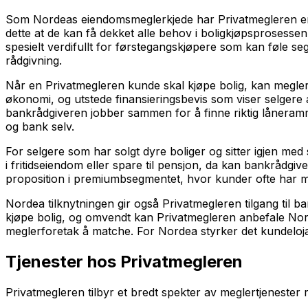
Som Nordeas eiendomsmeglerkjede har Privatmegleren en u
dette at de kan få dekket alle behov i boligkjøpsprosessen
spesielt verdifullt for førstegangskjøpere som kan føle 
rådgivning.
Når en Privatmegleren kunde skal kjøpe bolig, kan megler
økonomi, og utstede finansieringsbevis som viser selgere
bankrådgiveren jobber sammen for å finne riktig låneramm
og bank selv.
For selgere som har solgt dyre boliger og sitter igjen me
i fritidseiendom eller spare til pensjon, da kan bankrådgi
proposition i premiumbsegmentet, hvor kunder ofte har
Nordea tilknytningen gir også Privatmegleren tilgang til
kjøpe bolig, og omvendt kan Privatmegleren anbefale Norde
meglerforetak å matche. For Nordea styrker det kundelojali
Tjenester hos Privatmegleren
Privatmegleren tilbyr et bredt spekter av meglertjenester 