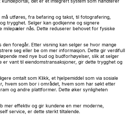
et kundeportal, det er et integrert system som håndterer
å utføres, fra befaring og takst, til fotografering,
 og trygghet. Selger kan godkjenne og signere
e milepæler nås. Dette reduserer behovet for fysiske
ens den foregår. Etter visning kan selger se hvor mange
rere seg eller be om mer informasjon. Dette gir verdifull
tløpende med nye bud og budforhøyelser, slik at selger
er vant til eiendomstransaksjoner, gir dette trygghet og
igere omtalt som Klikk, et hjelpemiddel som via sosiale
iger, hvem som bor i området, hvem som har søkt etter
agram og andre plattformer. Dette øker synligheten
bb mer effektiv og gir kundene en mer moderne,
 service, er dette sterkt tiltalende.