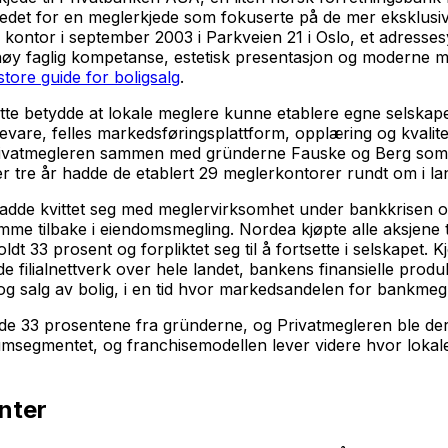
rkedet for en meglerkjede som fokuserte på de mer eksklus
te kontor i september 2003 i Parkveien 21 i Oslo, et adress
høy faglig kompetanse, estetisk presentasjon og moderne ma
store guide for boligsalg
.
te betydde at lokale meglere kunne etablere egne selskaper
are, felles markedsføringsplattform, opplæring og kvalitet
rivatmegleren sammen med gründerne Fauske og Berg som h
er tre år hadde de etablert 29 meglerkontorer rundt om i la
m hadde kvittet seg med meglervirksomhet under bankkrisen 
e tilbake i eiendomsmegling. Nordea kjøpte alle aksjene ti
33 prosent og forpliktet seg til å fortsette i selskapet. 
de filialnettverk over hele landet, bankens finansielle pr
 salg av bolig, i en tid hvor markedsandelen for bankmegler
nde 33 prosentene fra gründerne, og Privatmegleren ble der
iumsegmentet, og franchisemodellen lever videre hvor lokale
nter