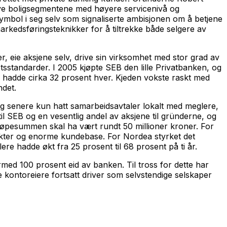
ive boligsegmentene med høyere servicenivå og
esymbol i seg selv som signaliserte ambisjonen om å betjene
rkedsføringsteknikker for å tiltrekke både selgere av
, eie aksjene selv, drive sin virksomhet med stor grad av
sstandarder. I 2005 kjøpte SEB den lille Privatbanken, og
adde cirka 32 prosent hver. Kjeden vokste raskt med
ndet.
og senere kun hatt samarbeidsavtaler lokalt med meglere,
l SEB og en vesentlig andel av aksjene til gründerne, og
Kjøpesummen skal ha vært rundt 50 millioner kroner. For
odukter og enorme kundebase. For Nordea styrket det
e hadde økt fra 25 prosent til 68 prosent på ti år.
med 100 prosent eid av banken. Til tross for dette har
 kontoreiere fortsatt driver som selvstendige selskaper