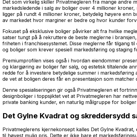
Det som virkelig skiller Privatmegleren fra mange andre m
markedsledende i salg av boliger over 4 millioner kroner
ligger på rundt 4 millioner kroner, betydelig høyere enn bra
av markedet hvor marginer er bedre og hvor kunder forven
Fokuset på eksklusive boliger påvirker alt fra hvilke meg
satser tungt på å rekruttere de beste meglerne i bransje
friheten i franchisesystemet. Disse meglerne får tilgang 
og boliger som krever spesiell markedsføring og staging 
Premiumprofilen vises også i hvordan eiendommer presenter
og klargjøring av boliger før salg, og estetisk tiltalende 
redde for å investere betydelige summer i markedsføring av 
de vet at boligen deres får en presentasjon som matcher 
Denne spesialiseringen gir også Privatmegleren et fortri
designboliger i toppsjiktet vet at Privatmegleren har nettv
private banking kunder, en naturlig målgruppe for boliger i
Det Gylne Kvadrat og skreddersydd s
Privatmeglerens kjernekonsept kalles Det Gylne Kvadrat, e
til høyest mulig pris. Dette er ikke bare et markedsføring