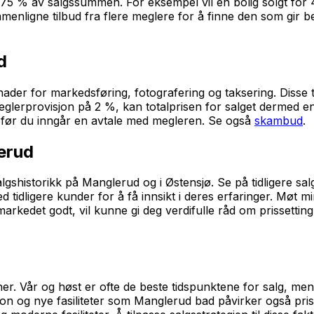
,75 % av salgssummen. For eksempel vil en bolig solgt for 
menligne tilbud fra flere meglere for å finne den som gir 
d
tnader for markedsføring, fotografering og taksering. Disse
meglerprovisjon på 2 %, kan totalprisen for salget dermed
tlig før du inngår en avtale med megleren. Se også
skambud
.
erud
gshistorikk på Manglerud og i Østensjø. Se på tidligere sal
tidligere kunder for å få innsikt i deres erfaringer. Møt mi
rkedet godt, vil kunne gi deg verdifulle råd om prissettin
r. Vår og høst er ofte de beste tidspunktene for salg, me
n og nye fasiliteter som Manglerud bad påvirker også pris