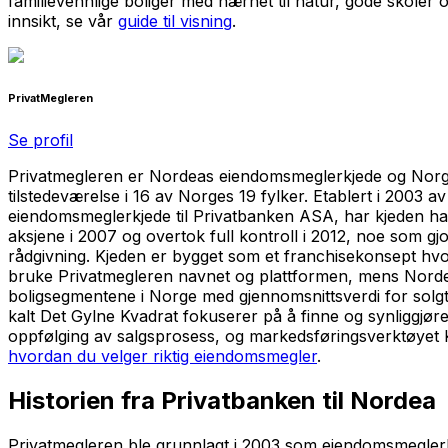
familievennlige boliger med nærhet til natur, gode skoler o
innsikt, se vår
guide til visning
.
PrivatMegleren
Se profil
Privatmegleren er Nordeas eiendomsmeglerkjede og Norges
tilstedeværelse i 16 av Norges 19 fylker. Etablert i 2003 
eiendomsmeglerkjede til Privatbanken ASA, har kjeden hatt
aksjene i 2007 og overtok full kontroll i 2012, noe som gj
rådgivning. Kjeden er bygget som et franchisekonsept hvor
bruke Privatmegleren navnet og plattformen, mens Nordea
boligsegmentene i Norge med gjennomsnittsverdi for solgt
kalt Det Gylne Kvadrat fokuserer på å finne og synliggjør
oppfølging av salgsprosess, og markedsføringsverktøyet K
hvordan du velger riktig eiendomsmegler
.
Historien fra Privatbanken til Nordea
Privatmegleren ble grunnlagt i 2003 som eiendomsmeglerk