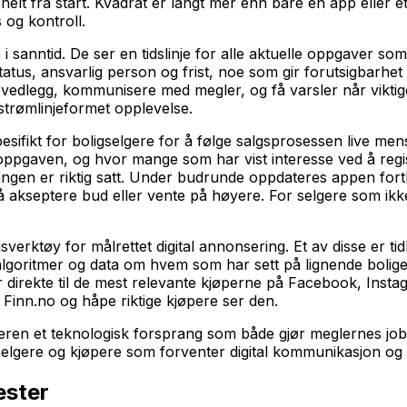
 helt fra start. Kvadrat er langt mer enn bare en app eller 
 og kontroll.
anntid. De ser en tidslinje for alle aktuelle oppgaver som m
tus, ansvarlig person og frist, noe som gir forutsigbarhet
 vedlegg, kommunisere med megler, og få varsler når viktig
trømlinjeformet opplevelse.
spesifikt for boligselgere for å følge salgsprosessen live m
ppgaven, og hvor mange som har vist interesse ved å regist
dningen er riktig satt. Under budrunde oppdateres appen for
å akseptere bud eller vente på høyere. For selgere som ikke 
erktøy for målrettet digital annonsering. Et av disse er tidl
på algoritmer og data om hvem som har sett på lignende bol
er direkte til de mest relevante kjøperne på Facebook, Inst
Finn.no og håpe riktige kjøpere ser den.
leren et teknologisk forsprang som både gjør meglernes jo
lgere og kjøpere som forventer digital kommunikasjon og self
ester