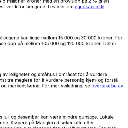
4,5 millioner kroner med en provisjon på 2 % gi en
best verdi for pengene. Les mer om
egenkapital til
 tilleggene kan ligge mellom 15 000 og 30 000 kroner. For
 ende opp på mellom 105 000 og 120 000 kroner. Det er
g av leiligheter og småhus i området for å vurdere
nst tre meglere for å vurdere personlig kjemi og forstå
g og markedsføring. For mer veiledning, se
overtakelse av
ns juli og desember kan være mindre gunstige. Lokale
ene. Kjøpere på Manglerud søker ofte etter