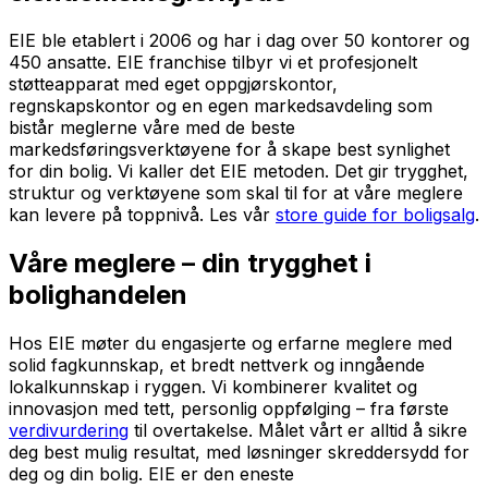
EIE ble etablert i 2006 og har i dag over 50 kontorer og
450 ansatte. EIE franchise tilbyr vi et profesjonelt
støtteapparat med eget oppgjørskontor,
regnskapskontor og en egen markedsavdeling som
bistår meglerne våre med de beste
markedsføringsverktøyene for å skape best synlighet
for din bolig. Vi kaller det EIE metoden. Det gir trygghet,
struktur og verktøyene som skal til for at våre meglere
kan levere på toppnivå. Les vår
store guide for boligsalg
.
Våre meglere – din trygghet i
bolighandelen
Hos EIE møter du engasjerte og erfarne meglere med
solid fagkunnskap, et bredt nettverk og inngående
lokalkunnskap i ryggen. Vi kombinerer kvalitet og
innovasjon med tett, personlig oppfølging – fra første
verdivurdering
til overtakelse. Målet vårt er alltid å sikre
deg best mulig resultat, med løsninger skreddersydd for
deg og din bolig. EIE er den eneste