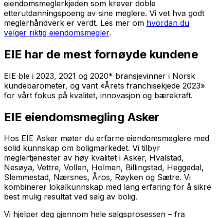
eiendomsmeglerkjeden som krever doble
etterutdanningspoeng av sine meglere. Vi vet hva godt
meglerhåndverk er verdt. Les mer om
hvordan du
velger riktig eiendomsmegler
.
EIE har de mest fornøyde kundene
EIE ble i 2023, 2021 og 2020* bransjevinner i Norsk
kundebarometer, og vant «Årets franchisekjede 2023»
for vårt fokus på kvalitet, innovasjon og bærekraft.
EIE eiendomsmegling Asker
Hos EIE Asker møter du erfarne eiendomsmeglere med
solid kunnskap om boligmarkedet. Vi tilbyr
meglertjenester av høy kvalitet i Asker, Hvalstad,
Nesøya, Vettre, Vollen, Holmen, Billingstad, Heggedal,
Slemmestad, Nærsnes, Åros, Røyken og Sætre. Vi
kombinerer lokalkunnskap med lang erfaring for å sikre
best mulig resultat ved salg av bolig.
Vi hjelper deg gjennom hele salgsprosessen – fra