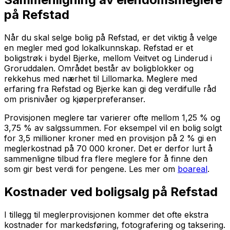
på Refstad
Når du skal selge bolig på Refstad, er det viktig å velge
en megler med god lokalkunnskap. Refstad er et
boligstrøk i bydel Bjerke, mellom Veitvet og Linderud i
Groruddalen. Området består av boligblokker og
rekkehus med nærhet til Lillomarka. Meglere med
erfaring fra Refstad og Bjerke kan gi deg verdifulle råd
om prisnivåer og kjøperpreferanser.
Provisjonen meglere tar varierer ofte mellom 1,25 % og
3,75 % av salgssummen. For eksempel vil en bolig solgt
for 3,5 millioner kroner med en provisjon på 2 % gi en
meglerkostnad på 70 000 kroner. Det er derfor lurt å
sammenligne tilbud fra flere meglere for å finne den
som gir best verdi for pengene. Les mer om
boareal
.
Kostnader ved boligsalg på Refstad
I tillegg til meglerprovisjonen kommer det ofte ekstra
kostnader for markedsføring, fotografering og taksering.