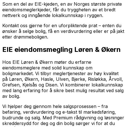
Som en del av EIE-kjeden, en av Norges største private
eiendomsmeglerkjeder, får du tryggheten av et bredt
nettverk og inngående lokalkunnskap i ryggen.
Kontakt oss gjerne for en uforpliktende prat – enten du
ønsker å selge bolig, få en verdivurdering eller er på jakt
etter drømmeboligen.
EIE eiendomsmegling Løren & Økern
Hos EIE Løren & Økern møter du erfarne
eiendomsmeglere med solid kunnskap om
boligmarkedet. Vi tilbyr meglertjenester av høy kvalitet
på Løren, Økern, Hasle, Ulven, Bjerke, Risløkka, Årvoll,
Grefsen, Kjelsås og Disen. Vi kombinerer lokalkunnskap
med lang erfaring for å sikre best mulig resultat ved salg
av bolig.
Vi hjelper deg gjennom hele salgsprosessen – fra
befaring, verdivurdering og e-takst til markedsføring,
budrunde og salg. Med Premium rådgivning og løsninger
skreddersydd for deg og din bolig sørger vi for at du