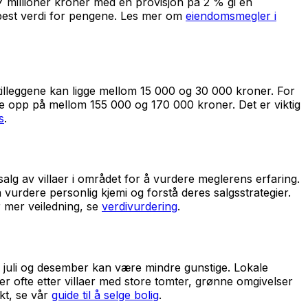
7 millioner kroner med en provisjon på 2 % gi en
 best verdi for pengene. Les mer om
eiendomsmegler i
 tilleggene kan ligge mellom 15 000 og 30 000 kroner. For
de opp på mellom 155 000 og 170 000 kroner. Det er viktig
s
.
alg av villaer i området for å vurdere meglerens erfaring.
 vurdere personlig kjemi og forstå deres salgsstrategier.
 mer veiledning, se
verdivurdering
.
s juli og desember kan være mindre gunstige. Lokale
r ofte etter villaer med store tomter, grønne omgivelser
ikt, se vår
guide til å selge bolig
.