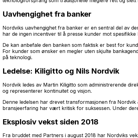
teknologiforsprang som tradisjonelle meglere rett og slett
Uavhengighet fra banker
Nordviks uavhengighet fra banker er en sentral del av deres
har de ingen incentiver til å presse kunder mot spesifikke
De kan anbefale den banken som faktisk er best for kund
For kunder som ønsker en megler uten skjulte bankagendaer 
på teknologi.
Ledelse: Kiligitto og Nils Nordvik
Nordvik ledes av Martin Kiligitto som administrerende dire
og representerer kontinuitet og visjon.
Denne ledelsen har drevet transformasjonen fra Nordvik &
bransjeerfaring har vært kritisk for suksessen. Under dere
Eksplosiv vekst siden 2018
Fra bruddet med Partners i august 2018 har Nordviks vekst