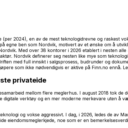
(per 2024), en av de mest teknologidrevne og raskest vokse
lt på egne ben som Nordvik, motivert av et ønske om å utvi
 Nordvik. Med over 38 kontorer i 2026 etablert i nesten alle 
sjeaktør. Nordvik definerer seg nesten like mye som teknol
 driften med full innsikt i salgsprosess, budrunder og doku
kjøpere som ikke nødvendigvis er aktive på Finn.no ennå. 
rste privateide
desamarbeid mellom flere meglerhus. I august 2018 tok de det
gne digitale verktøy og en mer moderne merkevare uten å v
 i teknologi og vokse aggressivt. I dag, i 2026, ledes de av M
eide eiendomsmeglerkjede, noe som er en bemerkelsesverdig