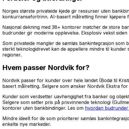
Norges største privateide kjede gir ressurser uten bankb
konkurransefortrinn. AI-basert målretting finner kjøpere 
Nasjonal dekning med 38+ kontorer matcher de store bankk
budrunder gir moderne opplevelse. Eksplosiv vekst siden 
Som privateide mangler de sømløs bankintegrasjon som ba
sterkt teknologidrevet kan de appellere mindre til kunder
regioner.
Hvem passer Nordvik for?
Nordvik passer for kunder over hele landet (Bodø til Kri
basert målretting. Selgere som ønsker Nordvik Ekstra for 
Kunder som verdsetter uavhengighet fra banker og objekt
Selgere som setter pris på prisvinnende teknologi (Gullm
kontorer uten bankbindinger. Les om
hvordan budrunder 
Mindre ideelt for de som prioriterer sømløs bankintegrasj
enkelte nye markeder.