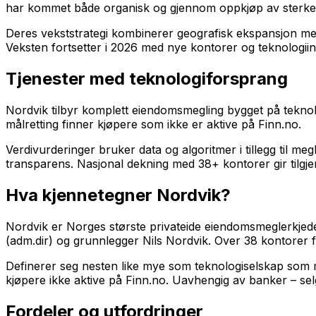
har kommet både organisk og gjennom oppkjøp av sterke 
Deres vekststrategi kombinerer geografisk ekspansjon med
Veksten fortsetter i 2026 med nye kontorer og teknologiin
Tjenester med teknologiforsprang
Nordvik tilbyr komplett eiendomsmegling bygget på teknol
målretting finner kjøpere som ikke er aktive på Finn.no.
Verdivurderinger bruker data og algoritmer i tillegg til m
transparens. Nasjonal dekning med 38+ kontorer gir tilgje
Hva kjennetegner Nordvik?
Nordvik er Norges største privateide eiendomsmeglerkjede (
(adm.dir) og grunnlegger Nils Nordvik. Over 38 kontorer fra
Definerer seg nesten like mye som teknologiselskap som m
kjøpere ikke aktive på Finn.no. Uavhengig av banker – se
Fordeler og utfordringer