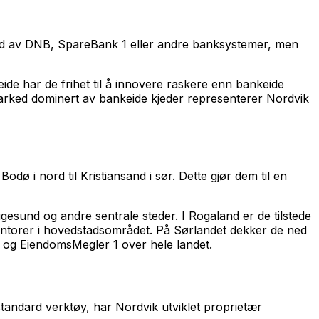
 eid av DNB, SpareBank 1 eller andre banksystemer, men
ide har de frihet til å innovere raskere enn bankeide
 marked dominert av bankeide kjeder representerer Nordvik
dø i nord til Kristiansand i sør. Dette gjør dem til en
esund og andre sentrale steder. I Rogaland er de tilstede
 kontorer i hovedstadsområdet. På Sørlandet dekker de ned
m og EiendomsMegler 1 over hele landet.
tandard verktøy, har Nordvik utviklet proprietær