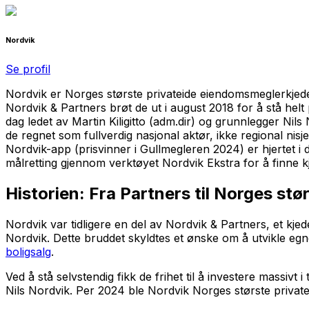
Nordvik
Se profil
Nordvik er Norges største privateide eiendomsmeglerkjede 
Nordvik & Partners brøt de ut i august 2018 for å stå he
dag ledet av Martin Kiligitto (adm.dir) og grunnlegger Nils
de regnet som fullverdig nasjonal aktør, ikke regional ni
Nordvik-app (prisvinner i Gullmegleren 2024) er hjertet i
målretting gjennom verktøyet Nordvik Ekstra for å finne 
Historien: Fra Partners til Norges stø
Nordvik var tidligere en del av Nordvik & Partners, et kje
Nordvik. Dette bruddet skyldtes et ønske om å utvikle e
boligsalg
.
Ved å stå selvstendig fikk de frihet til å investere massivt
Nils Nordvik. Per 2024 ble Nordvik Norges største privat