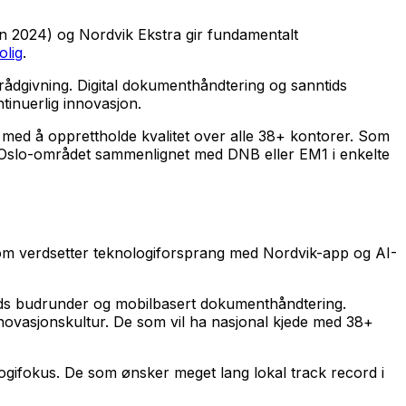
n 2024) og Nordvik Ekstra gir fundamentalt
olig
.
ådgivning. Digital dokumenthåndtering og sanntids
inuerlig innovasjon.
med å opprettholde kvalitet over alle 38+ kontorer. Som
for Oslo-området sammenlignet med DNB eller EM1 i enkelte
 som verdsetter teknologiforsprang med Nordvik-app og AI-
tids budrunder og mobilbasert dokumenthåndtering.
novasjonskultur. De som vil ha nasjonal kjede med 38+
logifokus. De som ønsker meget lang lokal track record i