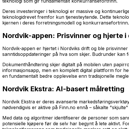
teknologi som gir fundamentalt konkurransefortrinn.
Deres investeringer i teknologi er massive og kontinuerlig
teknologidrevet fremfor kun tjenesteytende. Dette teknolo
kjernen i deres forretningsmodell og konkurransefortrinn.
Nordvik-appen: Prisvinner og hjerte i 
Nordvik-appen er hjertet i Nordviks drift og ble prisvinne
sanntidsoppdateringer på hva som skjer. Budrunder kan fø
Dokumenthåndtering skjer digitalt på mobilen uten papirro
informasjonsapp, men en komplett digital plattform for he
en fundamentalt bedre opplevelse enn tradisjonelle megler
Nordvik Ekstra: AI-basert målretting
Nordvik Ekstra er deres avanserte markedsføringsverktøy 
nødvendigvis er aktive på Finn.no ennå – såkalte "skjulte" 
Med data og algoritmer identifiserer de personer som sannsy
potensielle kjøpere før de selv har begynt å lete aktivt. 