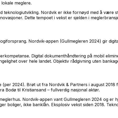
lokale meglere.
 teknologiutvikling. Nordvik er ikke fornøyd med å være st
novasjoner. Dette tempoet i vekst er sjelden i meglerbransj
ogiforsprang. Nordvik-appen (Gullmegleren 2024) gir digita
eglerkompetanse. Digital dokumenthåndtering på mobil elimine
ngelighet over hele landet. Objektiv rådgivning uten bankag
per 2024). Brøt ut fra Nordvik & Partners i august 2018 for
 Bodø til Kristiansand – fullverdig nasjonal aktør.
eglerhus. Nordvik-appen vant Gullmegleren 2024 og er hjert
lger boliger, ikke banklån. Eksplosiv vekst siden 2018. Te