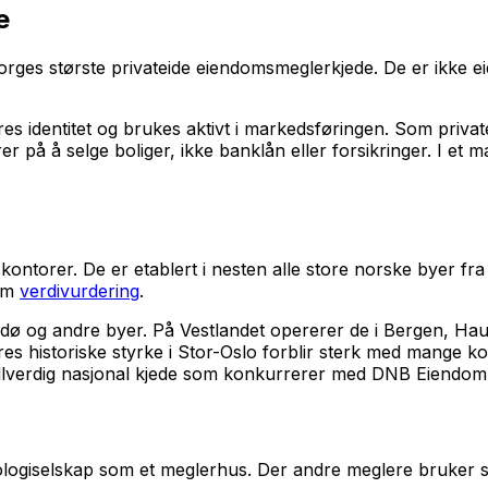
e
Norges største privateide eiendomsmeglerkjede. De er ikke
s identitet og brukes aktivt i markedsføringen. Som private
 på å selge boliger, ikke banklån eller forsikringer. I et
ontorer. De er etablert i nesten alle store norske byer fra Bo
 om
verdivurdering
.
dø og andre byer. På Vestlandet opererer de i Bergen, Haug
eres historiske styrke i Stor-Oslo forblir sterk med mange
 fullverdig nasjonal kjede som konkurrerer med DNB Eiendo
ologiselskap som et meglerhus. Der andre meglere bruker s