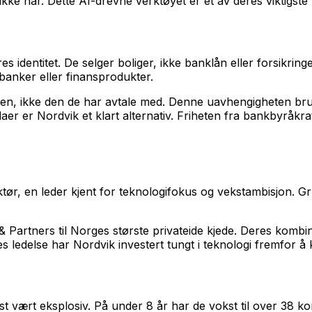
 ikke har. Dette AI-drevne verktøyet er et av deres viktigst
 identitet. De selger boliger, ikke banklån eller forsikringe
 banker eller finansprodukter.
en, ikke den de har avtale med. Denne uavhengigheten bruk
er Nordvik et klart alternativ. Friheten fra bankbyråkrati 
ktør, en leder kjent for teknologifokus og vekstambisjon. Gr
 Partners til Norges største privateide kjede. Deres kombi
s ledelse har Nordvik investert tungt i teknologi fremfor å
 vært eksplosiv. På under 8 år har de vokst til over 38 kon