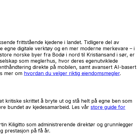
nde frittstående kjedene i landet. Tidligere del av
kle egne digitale verktøy og en mer moderne merkevare – i
store norske byer fra Bodø i nord til Kristiansand i sør, er
ogiselskap som meglerhus, hvor deres egenutviklede
menthåndtering direkte på mobilen, samt avansert AI-basert
Les mer om
hvordan du velger riktig eiendomsmegler
.
 kritiske skrittet å bryte ut og stå helt på egne ben som
ære bundet av kjedesamarbeid. Les vår
store guide for
artin Kiligitto som administrerende direktør og grunnlegger
 prestasjon på få år.