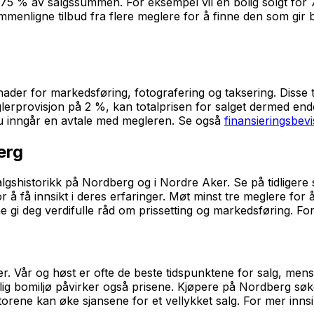
,75 % av salgssummen. For eksempel vil en bolig solgt for 
mmenligne tilbud fra flere meglere for å finne den som gir
tnader for markedsføring, fotografering og taksering. Disse
glerprovisjon på 2 %, kan totalprisen for salget dermed en
r du inngår en avtale med megleren. Se også
finansieringsbevi
erg
gshistorikk på Nordberg og i Nordre Aker. Se på tidligere s
å få innsikt i deres erfaringer. Møt minst tre meglere for å
gi deg verdifulle råd om prissetting og markedsføring. For
. Vår og høst er ofte de beste tidspunktene for salg, men
ig bomiljø påvirker også prisene. Kjøpere på Nordberg søke
aktorene kan øke sjansene for et vellykket salg. For mer inns