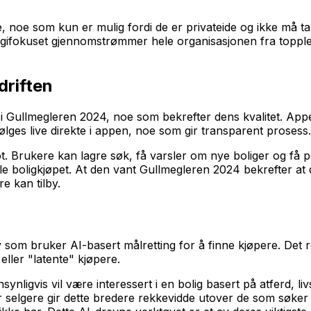
e, noe som kun er mulig fordi de er privateide og ikke må t
gifokuset gjennomstrømmer hele organisasjonen fra toppledel
driften
r i Gullmegleren 2024, noe som bekrefter dens kvalitet. App
lges live direkte i appen, noe som gir transparent prosess.
t. Brukere kan lagre søk, få varsler om nye boliger og få p
le boligkjøpet. At den vant Gullmegleren 2024 bekrefter at 
e kan tilby.
som bruker AI-basert målretting for å finne kjøpere. Det 
eller "latente" kjøpere.
nligvis vil være interessert i en bolig basert på atferd, liv
For selgere gir dette bredere rekkevidde utover de som søke