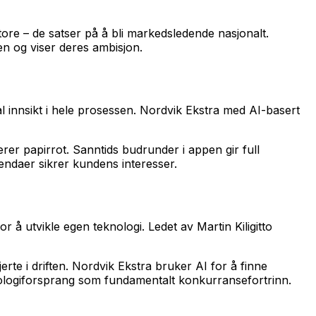
ore – de satser på å bli markedsledende nasjonalt.
en og viser deres ambisjon.
l innsikt i hele prosessen. Nordvik Ekstra med AI-basert
rer papirrot. Sanntids budrunder i appen gir full
endaer sikrer kundens interesser.
 å utvikle egen teknologi. Ledet av Martin Kiligitto
e i driften. Nordvik Ekstra bruker AI for å finne
knologiforsprang som fundamentalt konkurransefortrinn.