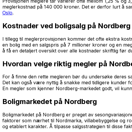
Provisjonen meglere tar varierer ofte mellom 1,25 % og 3
meglerkostnad på 140 000 kroner. Det er derfor lurt å sa
Oslo
.
Kostnader ved boligsalg på Nordberg
I tillegg til meglerprovisjonen kommer det ofte ekstra kos
en bolig med en salgspris på 7 millioner kroner og en me
å få en detaljert oversikt over alle kostnader skriftlig fø
Hvordan velge riktig megler på Nordb
For å finne den rette megleren bør du undersøke deres sal
Det kan også være nyttig å snakke med tidligere kunder for 
En megler som kjenner Nordberg-markedet godt, vil kunne 
Boligmarkedet på Nordberg
Boligmarkedet på Nordberg er preget av sesongvariasjoner
faktorer som nærhet til Nordmarka, villabebyggelse og rol
og etablert karakter. Å tilpasse salgsstrategien til disse f