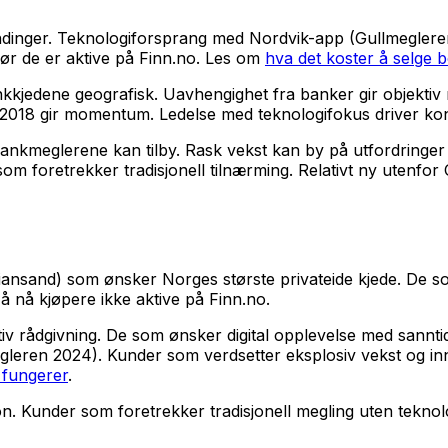
indinger. Teknologiforsprang med Nordvik-app (Gullmeglere
før de er aktive på Finn.no. Les om
hva det koster å selge b
jedene geografisk. Uavhengighet fra banker gir objektiv r
2018 gir momentum. Ledelse med teknologifokus driver kont
nkmeglerene kan tilby. Rask vekst kan by på utfordringer 
 som foretrekker tradisjonell tilnærming. Relativt ny uten
stiansand) som ønsker Norges største privateide kjede. De
å nå kjøpere ikke aktive på Finn.no.
iv rådgivning. De som ønsker digital opplevelse med sann
egleren 2024). Kunder som verdsetter eksplosiv vekst og in
fungerer
.
on. Kunder som foretrekker tradisjonell megling uten tekno