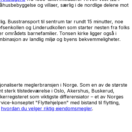
måhusbebyggelse og villaer, særlig i de nordlige delene mot
ig. Busstransport til sentrum tar rundt 15 minutter, noe
fsenkollen og Linderudkollen som starter nesten fra folks
er områdets barnefamilier. Tonsen kirke ligger også i
ombinasjon av landlig miljø og byens bekvemmeligheter.
naliserte meglerbransjen i Norge. Som en av de største
 sterk tilstedeværelse i Oslo, Akershus, Buskerud,
rregisteret som viktigste differensiator – et av Norges
ice-konseptet "Flyttehjelpen" med bistand til flytting,
m
hvordan du velger riktig eiendomsmegler
.