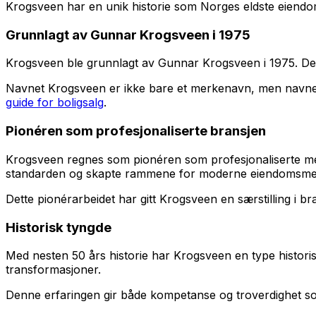
Krogsveen har en unik historie som Norges eldste eiend
Grunnlagt av Gunnar Krogsveen i 1975
Krogsveen ble grunnlagt av Gunnar Krogsveen i 1975. Det
Navnet Krogsveen er ikke bare et merkenavn, men navnet 
guide for boligsalg
.
Pionéren som profesjonaliserte bransjen
Krogsveen regnes som pionéren som profesjonaliserte me
standarden og skapte rammene for moderne eiendomsmeg
Dette pionérarbeidet har gitt Krogsveen en særstilling i
Historisk tyngde
Med nesten 50 års historie har Krogsveen en type histori
transformasjoner.
Denne erfaringen gir både kompetanse og troverdighet som