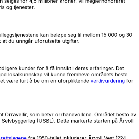
n selges for 4,5 millioner kroner, vil meglerhonoraret
is og tjenester.
tilleggstjenestene kan beløpe seg til mellom 15 000 og 30
ik at du unngår uforutsette utgifter.
ligere kunder for å få innsikt i deres erfaringer. Det
d god lokalkunnskap vil kunne fremheve områdets beste
 det være lurt å be om en uforpliktende
verdivurdering
for
ønt Orravellir, som betyr orrhanevollene. Området besto av
ns Selvbyggerlag (USBL). Dette markerte starten på Årvoll
rettslagene
fra 1950-tallet inkluderer Årvoll Vest (224