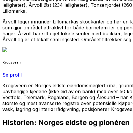
leiligheter), Årvoll Øst (234 leiligheter), Tonsenjordet (2
Lillomarka.
Årvoll ligger innunder Lillomarkas skogkanter og har en la
som gjør området attraktivt for både barnefamilier og pe
hager. Årvoll har sitt eget lokale senter med butikker, le
Årvoll og er et lokalt samlingssted. Området tiltrekker s
Krogsveen
Se profil
Krogsveen er Norges eldste eiendomsmeglerfirma, grunnl
uavhengige kjedene (ikke eid av en bank) med over 50 ko
Vestfold, Telemark, Rogaland, Bergen og Ålesund – har Kro
største og mest avanserte registre over potensielle kjøpere
vask, lagring og interiørrådgivning, posisjonerer Krogsv
Historien: Norges eldste og pionéren