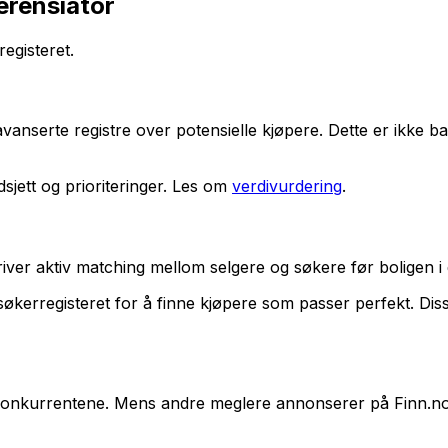
erensiator
egisteret.
anserte registre over potensielle kjøpere. Dette er ikke b
sjett og prioriteringer. Les om
verdivurdering
.
ver aktiv matching mellom selgere og søkere før boligen i de
økerregisteret for å finne kjøpere som passer perfekt. Dis
a konkurrentene. Mens andre meglere annonserer på Finn.no