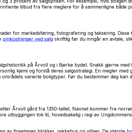
1 og 3 prosent av salgsprisen. For eksempel, hvis boligen di
 innhente tilbud fra flere meglere for å sammenligne både pr
tnader for markedsføring, fotografering og taksering. Disse 
le
omkostninger ved salg
skriftlig før du inngår en avtale, sl
shistorikk på Årvoll og i Bjerke bydel. Snakk gjerne med tid
rsonlig kjemi og forstå deres salgsstrategi. En megler me
m og områdets varierte boligtyper. Før du bestemmer deg kan
n etter Årvoll gård fra 1350-tallet. Navnet kommer fra norr
 store utbyggingen tok til, hovedsakelig i regi av Ungdomme
g av fireetasjes blokker, rekkehus og villaer. De største
bo