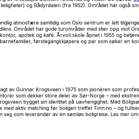
60 leiligheter) og Rådyrdalen (fra 1952). Området har også s
ndlig atmosfære samtidig som Oslo sentrum er lett tilgjengel
ndlere. Området har gode turområder med stier opp mot Gre
gekontor, apotek og kafé. Årvoll skole åpnet i 1955 og betjen
eg barnefamilier, førstegangskjøpere og par som søker en k
agt av Gunnar Krogsveen i 1975 som pionéren som profesjo
ntorer som dekker store deler av Sør-Norge – med ekstremt
gsveen bygget sin identitet på uavhengighet. Med Boligsøke
 med aktiv matching før boligen treffer Finn.no – og fullserv
een seg som leverandør av en sømløs boligreise. Les mer o