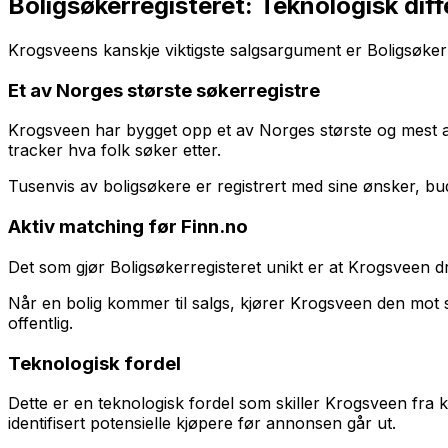
Boligsøkerregisteret: Teknologisk diff
Krogsveens kanskje viktigste salgsargument er Boligsøkerr
Et av Norges største søkerregistre
Krogsveen har bygget opp et av Norges største og mest av
tracker hva folk søker etter.
Tusenvis av boligsøkere er registrert med sine ønsker, bud
Aktiv matching før Finn.no
Det som gjør Boligsøkerregisteret unikt er at Krogsveen dri
Når en bolig kommer til salgs, kjører Krogsveen den mot s
offentlig.
Teknologisk fordel
Dette er en teknologisk fordel som skiller Krogsveen fr
identifisert potensielle kjøpere før annonsen går ut.