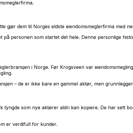
omsmeglerfirma.
te gjør dem til Norges eldste eiendomsmeglerfirma med nest
på personen som startet det hele. Denne personlige histo
glerbransjen i Norge. Før Krogsveen var eiendomsmegling 
ling.
 bransjen – de er ikke bare en gammel aktør, men grunnlegg
sk tyngde som nye aktører aldri kan kopiere. De har sett b
 er verdifull for kunder.