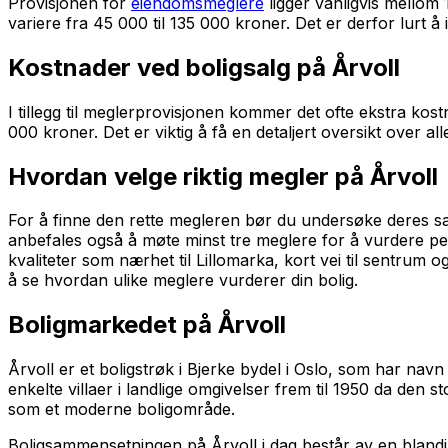
Provisjonen for
eiendomsmeglere
ligger vanligvis mellom 
variere fra 45 000 til 135 000 kroner. Det er derfor lurt å
Kostnader ved boligsalg på Årvoll
I tillegg til meglerprovisjonen kommer det ofte ekstra kos
000 kroner. Det er viktig å få en detaljert oversikt over al
Hvordan velge riktig megler på Årvoll
For å finne den rette megleren bør du undersøke deres salg
anbefales også å møte minst tre meglere for å vurdere pe
kvaliteter som nærhet til Lillomarka, kort vei til sentru
å se hvordan ulike meglere vurderer din bolig.
Boligmarkedet på Årvoll
Årvoll er et boligstrøk i Bjerke bydel i Oslo, som har nav
enkelte villaer i landlige omgivelser frem til 1950 da den
som et moderne boligområde.
Boligsammensetningen på Årvoll i dag består av en blandin