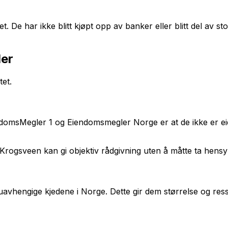
 De har ikke blitt kjøpt opp av banker eller blitt del av s
der
tet.
domsMegler 1 og Eiendomsmegler Norge er at de ikke er eid
rogsveen kan gi objektiv rådgivning uten å måtte ta hensyn
avhengige kjedene i Norge. Dette gir dem størrelse og ress