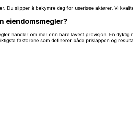
 Du slipper å bekymre deg for useriøse aktører. Vi kvalitets
 en eiendomsmegler?
 megler handler om mer enn bare lavest provisjon. En dyktig
iktigste faktorene som definerer både prislappen og result