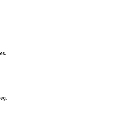
es.
eg.