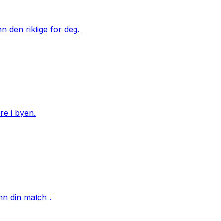
n den riktige for deg.
re i byen.
nn din match .