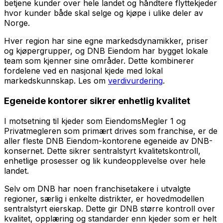
betjene kunder over hele landet og håndtere flyttekjeder
hvor kunder både skal selge og kjøpe i ulike deler av
Norge.
Hver region har sine egne markedsdynamikker, priser
og kjøpergrupper, og DNB Eiendom har bygget lokale
team som kjenner sine områder. Dette kombinerer
fordelene ved en nasjonal kjede med lokal
markedskunnskap. Les om
verdivurdering
.
Egeneide kontorer sikrer enhetlig kvalitet
I motsetning til kjeder som EiendomsMegler 1 og
Privatmegleren som primært drives som franchise, er de
aller fleste DNB Eiendom-kontorene egeneide av DNB-
konsernet. Dette sikrer sentralstyrt kvalitetskontroll,
enhetlige prosesser og lik kundeopplevelse over hele
landet.
Selv om DNB har noen franchisetakere i utvalgte
regioner, særlig i enkelte distrikter, er hovedmodellen
sentralstyrt eierskap. Dette gir DNB større kontroll over
kvalitet, opplæring og standarder enn kjeder som er helt