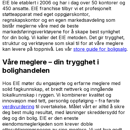
EIE ble etablert i 2006 og har i dag over 50 kontorer og
450 ansatte. EIE franchise tilbyr vi et profesjonelt
støtteapparat med eget oppgjørskontor,
regnskapskontor og en egen markedsavdeling som
bistår meglerne våre med de beste
markedsføringsverktøyene for å skape best synlighet
for din bolig. Vi kaller det EIE metoden. Det gir trygghet,
struktur og verktøyene som skal til for at våre meglere
kan levere på toppnivå. Les vår
store guide for boligsalg
.
Våre meglere – din trygghet i
bolighandelen
Hos EIE møter du engasjerte og erfarne meglere med
solid fagkunnskap, et bredt nettverk og inngående
lokalkunnskap i ryggen. Vi kombinerer kvalitet og
innovasjon med tett, personlig oppfølging – fra første
verdivurdering
til overtakelse. Målet vårt er alltid å sikre
deg best mulig resultat, med løsninger skreddersydd for
deg og din bolig. EIE er den eneste
eiendomsmeglerkjeden som krever doble
etterutdanningspoeng av sine meglere. Vi vet hva godt