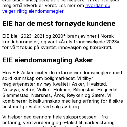
meglerhåndverk er verdt. Les mer om
hvordan du
velger riktig eiendomsmegler
.
EIE har de mest fornøyde kundene
EIE ble i 2023, 2021 og 2020* bransjevinner i Norsk
kundebarometer, og vant «Årets franchisekjede 2023»
for vårt fokus på kvalitet, innovasjon og bærekraft.
EIE eiendomsmegling Asker
Hos EIE Asker møter du erfarne eiendomsmeglere med
solid kunnskap om boligmarkedet. Vi tilbyr
meglertjenester av høy kvalitet i Asker, Hvalstad,
Nesøya, Vettre, Vollen, Holmen, Billingstad, Heggedal,
Slemmestad, Nærsnes, Åros, Røyken og Sætre. Vi
kombinerer lokalkunnskap med lang erfaring for å sikre
best mulig resultat ved salg av bolig.
Vi hjelper deg gjennom hele salgsprosessen – fra
befaring, verdivurdering og e-takst til markedsføring,