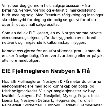
Vi hjelper deg gjennom hele salgsprosessen – fra
befaring, verdivurdering og e-takst til markedsføring,
budrunde og salg. Med Premium rådgivning og løsninger
skreddersydd for deg og din bolig sørger vi for at du
oppnår et optimalt salgsresultat.
Som en del av EIE-kjeden, en av Norges største private
eiendomsmeglerkjeder, får du tryggheten av et bredt
nettverk og inngående lokalkunnskap i ryggen.
Kontakt oss gjerne for en uforpliktende prat – enten du
ønsker å selge bolig, få en verdivurdering eller er på jakt
etter drømmeboligen.
EIE Fjellmegleren Nesbyen & Flå
Hos EIE Fjellmegleren Nesbyen & Flå møter du erfarne
eiendomsmeglere med solid kunnskap om bolig- og
fritidsboligmarkedet. Vi tilbyr meglertjenester av høy
kvalitet i Nesbyen, Flå, Nesfjellet, Myking, Fetjan, Imle,
Liemarka, Nesbyen Østmark, Høgevarde, Turufjell,
Reinsjøfjell, Sørbølfjell, Tunhovd, Haglebu, Tempelseter,