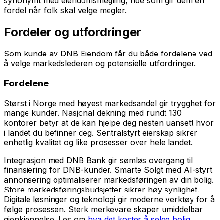
synonymt med eiendomsmegling, noe som gir dem en
fordel når folk skal velge megler.
Fordeler og utfordringer
Som kunde av DNB Eiendom får du både fordelene ved
å velge markedslederen og potensielle utfordringer.
Fordelene
Størst i Norge med høyest markedsandel gir trygghet for
mange kunder. Nasjonal dekning med rundt 130
kontorer betyr at de kan hjelpe deg nesten uansett hvor
i landet du befinner deg. Sentralstyrt eierskap sikrer
enhetlig kvalitet og like prosesser over hele landet.
Integrasjon med DNB Bank gir sømløs overgang til
finansiering for DNB-kunder. Smarte Solgt med AI-styrt
annonsering optimaliserer markedsføringen av din bolig.
Store markedsføringsbudsjetter sikrer høy synlighet.
Digitale løsninger og teknologi gir moderne verktøy for å
følge prosessen. Sterk merkevare skaper umiddelbar
gjenkjennelse. Les om
hva det koster å selge bolig
.