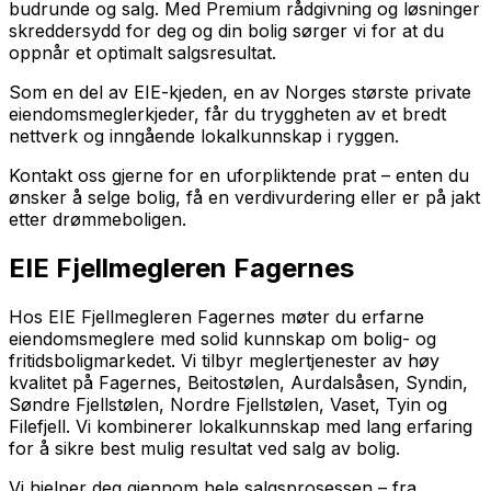
budrunde og salg. Med Premium rådgivning og løsninger
skreddersydd for deg og din bolig sørger vi for at du
oppnår et optimalt salgsresultat.
Som en del av EIE-kjeden, en av Norges største private
eiendomsmeglerkjeder, får du tryggheten av et bredt
nettverk og inngående lokalkunnskap i ryggen.
Kontakt oss gjerne for en uforpliktende prat – enten du
ønsker å selge bolig, få en verdivurdering eller er på jakt
etter drømmeboligen.
EIE Fjellmegleren Fagernes
Hos EIE Fjellmegleren Fagernes møter du erfarne
eiendomsmeglere med solid kunnskap om bolig- og
fritidsboligmarkedet. Vi tilbyr meglertjenester av høy
kvalitet på Fagernes, Beitostølen, Aurdalsåsen, Syndin,
Søndre Fjellstølen, Nordre Fjellstølen, Vaset, Tyin og
Filefjell. Vi kombinerer lokalkunnskap med lang erfaring
for å sikre best mulig resultat ved salg av bolig.
Vi hjelper deg gjennom hele salgsprosessen – fra