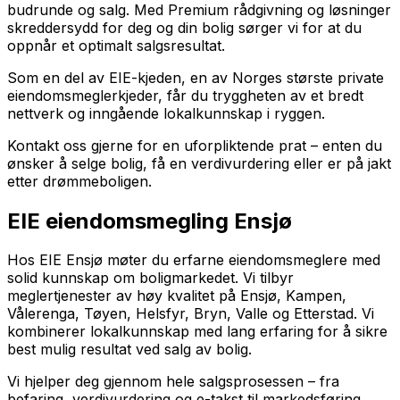
budrunde og salg. Med Premium rådgivning og løsninger
skreddersydd for deg og din bolig sørger vi for at du
oppnår et optimalt salgsresultat.
Som en del av EIE-kjeden, en av Norges største private
eiendomsmeglerkjeder, får du tryggheten av et bredt
nettverk og inngående lokalkunnskap i ryggen.
Kontakt oss gjerne for en uforpliktende prat – enten du
ønsker å selge bolig, få en verdivurdering eller er på jakt
etter drømmeboligen.
EIE eiendomsmegling Ensjø
Hos EIE Ensjø møter du erfarne eiendomsmeglere med
solid kunnskap om boligmarkedet. Vi tilbyr
meglertjenester av høy kvalitet på Ensjø, Kampen,
Vålerenga, Tøyen, Helsfyr, Bryn, Valle og Etterstad. Vi
kombinerer lokalkunnskap med lang erfaring for å sikre
best mulig resultat ved salg av bolig.
Vi hjelper deg gjennom hele salgsprosessen – fra
befaring, verdivurdering og e-takst til markedsføring,