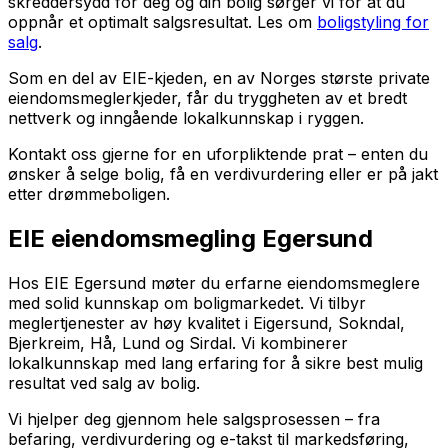
skreddersydd for deg og din bolig sørger vi for at du
oppnår et optimalt salgsresultat. Les om
boligstyling for
salg
.
Som en del av EIE-kjeden, en av Norges største private
eiendomsmeglerkjeder, får du tryggheten av et bredt
nettverk og inngående lokalkunnskap i ryggen.
Kontakt oss gjerne for en uforpliktende prat – enten du
ønsker å selge bolig, få en verdivurdering eller er på jakt
etter drømmeboligen.
EIE eiendomsmegling Egersund
Hos EIE Egersund møter du erfarne eiendomsmeglere
med solid kunnskap om boligmarkedet. Vi tilbyr
meglertjenester av høy kvalitet i Eigersund, Sokndal,
Bjerkreim, Hå, Lund og Sirdal. Vi kombinerer
lokalkunnskap med lang erfaring for å sikre best mulig
resultat ved salg av bolig.
Vi hjelper deg gjennom hele salgsprosessen – fra
befaring, verdivurdering og e-takst til markedsføring,