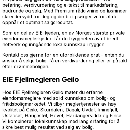
befaring, verdivurdering og e-takst til markedsføring,
budrunde og salg. Med Premium rådgivning og løsninger
skreddersydd for deg og din bolig sørger vi for at du
oppnår et optimalt salgsresultat.
Som en del av EIE-kjeden, en av Norges største private
eiendomsmeglerkjeder, får du tryggheten av et bredt
nettverk og inngående lokalkunnskap i ryggen.
Kontakt oss gjerne for en uforpliktende prat – enten du
ønsker å selge bolig, få en verdivurdering eller er på jakt
etter drømmeboligen.
EIE Fjellmegleren Geilo
Hos EIE Fjellmegleren Geilo møter du erfarne
eiendomsmeglere med solid kunnskap om bolig- og
fritidsboligmarkedet. Vi tilbyr meglertjenester av høy
kvalitet på Geilo, Skurdalen, Dagali, Uvdal, Imingfjell,
Ustaoset, Haugastøl, Hovet, Hardangervidda og Finse.
Vi kombinerer lokalkunnskap med lang erfaring for å
sikre best mulig resultat ved salg av bolig.