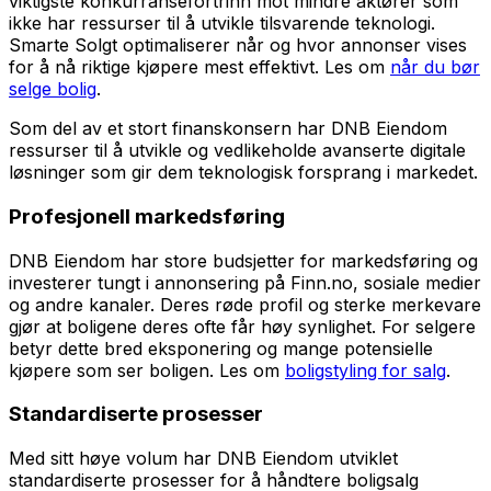
viktigste konkurransefortrinn mot mindre aktører som
ikke har ressurser til å utvikle tilsvarende teknologi.
Smarte Solgt optimaliserer når og hvor annonser vises
for å nå riktige kjøpere mest effektivt. Les om
når du bør
selge bolig
.
Som del av et stort finanskonsern har DNB Eiendom
ressurser til å utvikle og vedlikeholde avanserte digitale
løsninger som gir dem teknologisk forsprang i markedet.
Profesjonell markedsføring
DNB Eiendom har store budsjetter for markedsføring og
investerer tungt i annonsering på Finn.no, sosiale medier
og andre kanaler. Deres røde profil og sterke merkevare
gjør at boligene deres ofte får høy synlighet. For selgere
betyr dette bred eksponering og mange potensielle
kjøpere som ser boligen. Les om
boligstyling for salg
.
Standardiserte prosesser
Med sitt høye volum har DNB Eiendom utviklet
standardiserte prosesser for å håndtere boligsalg