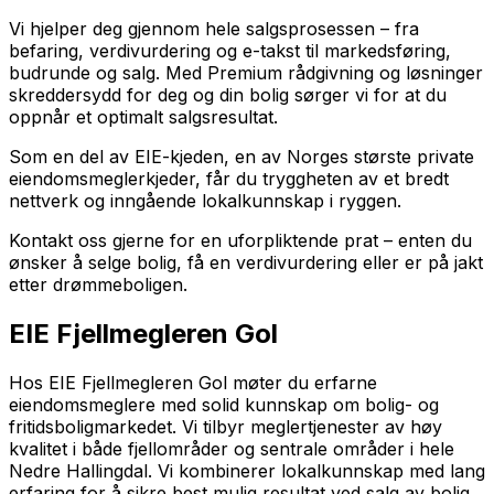
Vi hjelper deg gjennom hele salgsprosessen – fra
befaring, verdivurdering og e-takst til markedsføring,
budrunde og salg. Med Premium rådgivning og løsninger
skreddersydd for deg og din bolig sørger vi for at du
oppnår et optimalt salgsresultat.
Som en del av EIE-kjeden, en av Norges største private
eiendomsmeglerkjeder, får du tryggheten av et bredt
nettverk og inngående lokalkunnskap i ryggen.
Kontakt oss gjerne for en uforpliktende prat – enten du
ønsker å selge bolig, få en verdivurdering eller er på jakt
etter drømmeboligen.
EIE Fjellmegleren Gol
Hos EIE Fjellmegleren Gol møter du erfarne
eiendomsmeglere med solid kunnskap om bolig- og
fritidsboligmarkedet. Vi tilbyr meglertjenester av høy
kvalitet i både fjellområder og sentrale områder i hele
Nedre Hallingdal. Vi kombinerer lokalkunnskap med lang
erfaring for å sikre best mulig resultat ved salg av bolig.