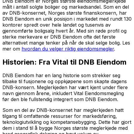
DNB Eiendom er Norges største eiendomsmeglerkjede
målt i antall solgte boliger og markedsandel. Som en del
av DNB-konsernet, Norges største finanskonsern, har
DNB Eiendom en unik posisjon i markedet med rundt 130
kontorer spredt over hele landet og tusenvis av
gjennomførte boligsalg hvert år. Med sin røde profil og
sterke merkevare er DNB Eiendom ofte det første
alternativet mange tenker på når de skal selge bolig. Les
mer om
hvordan du velger riktig eiendomsmegler
.
Historien: Fra Vital til DNB Eiendom
DNB Eiendom har en lang historie som strekker seg
tilbake til fusjonene og oppkjøpene som skapte dagens
DNB-konsern. Meglerkjeden har vært kjent under flere
navn gjennom årene, inkludert Vital Eiendomsmegling
før den ble fullstendig integrert som DNB Eiendom.
Som en del av DNB-konsernet har meglerkjeden hatt
tilgang til omfattende ressurser for markedsføring,
teknologiutvikling og kompetansebygging. Dette har gjort
dem i stand til å bygge Norges største meglerkjede med
bred geografisk dekning og høyt volum av