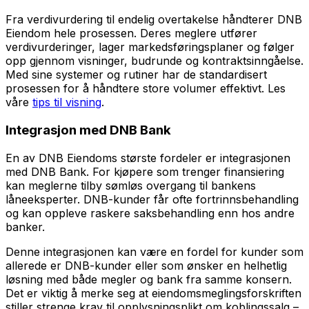
Fra verdivurdering til endelig overtakelse håndterer DNB
Eiendom hele prosessen. Deres meglere utfører
verdivurderinger, lager markedsføringsplaner og følger
opp gjennom visninger, budrunde og kontraktsinngåelse.
Med sine systemer og rutiner har de standardisert
prosessen for å håndtere store volumer effektivt. Les
våre
tips til visning
.
Integrasjon med DNB Bank
En av DNB Eiendoms største fordeler er integrasjonen
med DNB Bank. For kjøpere som trenger finansiering
kan meglerne tilby sømløs overgang til bankens
låneeksperter. DNB-kunder får ofte fortrinnsbehandling
og kan oppleve raskere saksbehandling enn hos andre
banker.
Denne integrasjonen kan være en fordel for kunder som
allerede er DNB-kunder eller som ønsker en helhetlig
løsning med både megler og bank fra samme konsern.
Det er viktig å merke seg at eiendomsmeglingsforskriften
stiller strenge krav til opplysningsplikt om koblingssalg –