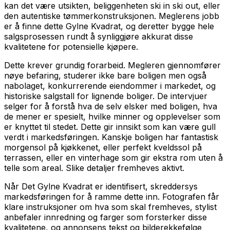
kan det være utsikten, beliggenheten ski in ski out, eller
den autentiske tømmerkonstruksjonen. Meglerens jobb
er å finne dette Gylne Kvadrat, og deretter bygge hele
salgsprosessen rundt å synliggjøre akkurat disse
kvalitetene for potensielle kjøpere.
Dette krever grundig forarbeid. Megleren gjennomfører
nøye befaring, studerer ikke bare boligen men også
nabolaget, konkurrerende eiendommer i markedet, og
historiske salgstall for lignende boliger. De intervjuer
selger for å forstå hva de selv elsker med boligen, hva
de mener er spesielt, hvilke minner og opplevelser som
er knyttet til stedet. Dette gir innsikt som kan være gull
verdt i markedsføringen. Kanskje boligen har fantastisk
morgensol på kjøkkenet, eller perfekt kveldssol på
terrassen, eller en vinterhage som gir ekstra rom uten å
telle som areal. Slike detaljer fremheves aktivt.
Når Det Gylne Kvadrat er identifisert, skreddersys
markedsføringen for å ramme dette inn. Fotografen får
klare instruksjoner om hva som skal fremheves, stylist
anbefaler innredning og farger som forsterker disse
kvalitetene, og annonsens tekst og bilderekkefølge