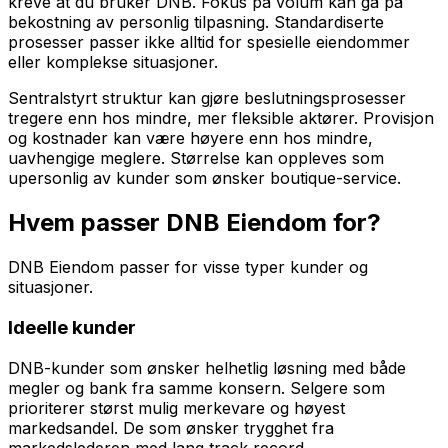
kreve at du bruker DNB. Fokus på volum kan gå på
bekostning av personlig tilpasning. Standardiserte
prosesser passer ikke alltid for spesielle eiendommer
eller komplekse situasjoner.
Sentralstyrt struktur kan gjøre beslutningsprosesser
tregere enn hos mindre, mer fleksible aktører. Provisjon
og kostnader kan være høyere enn hos mindre,
uavhengige meglere. Størrelse kan oppleves som
upersonlig av kunder som ønsker boutique-service.
Hvem passer DNB Eiendom for?
DNB Eiendom passer for visse typer kunder og
situasjoner.
Ideelle kunder
DNB-kunder som ønsker helhetlig løsning med både
megler og bank fra samme konsern. Selgere som
prioriterer størst mulig merkevare og høyest
markedsandel. De som ønsker trygghet fra
markedslederen med lang track record.