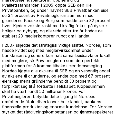
kvalitetsstandarder. I 2005 kjøpte SEB den lille
Privatbanken, og under navnet SEB Privatbanken eide
de 34 prosent av Privatmegleren sammen med
gründerne Fauske og Berg som hadde cirka 32 prosent
hver. Kjeden vokste raskt med kraftig fokus på dyrere
boliger og nybygg, og allerede etter tre år hadde de
etablert 29 meglerkontorer rundt om i landet.
I 2007 skjedde det strategisk viktige skiftet. Nordea, som
hadde kvittet seg med meglervirksomhet under
bankkrisen og senere kun hatt samarbeidsavtaler lokalt
med meglere, så Privatmegleren som den perfekte
plattformen for å komme tilbake i eiendomsmegling.
Nordea kjøpte alle aksjene til SEB og en vesentlig andel
av aksjene til gründerne, og endte opp med 67 prosent
eierskap mens gründerne beholdt 33 prosent og
forpliktet seg til å fortsette i selskapet. Kjøpesummen
skal ha vært rundt 50 millioner kroner. For
Privatmegleren betydde dette tilgang til Nordeas
omfattende filialnettverk over hele landet, bankens
finansielle produkter og enorme kundebase. For Nordea
styrket det rådgivningskompetansen og tjenestespekteret