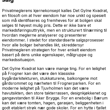
Privatmeglerens kjernekonsept kalles Det Gylne Kvadrat,
en filosofi om at hver eiendom har noe unikt og spesielt
som må identifiseres og fremheves for at boligen skal
selges til høyest mulig pris. Dette er ikke bare et
markedsføringsuttrykk, men en strukturert tilnærming til
hvordan meglerne analyserer og presenterer
eiendommer. I stedet for standardiserte salgsprosesser
hvor alle boliger behandles likt, skreddersyr
Privatmegleren strategien for hver enkelt eiendom
basert på dens unike egenskaper, målgruppe og
markedssituasjon.
Det Gylne Kvadrat kan være mange ting. For en leilighet
på Frogner kan det være den klassiske
bygårdarkitekturen, stukkaturene, balkongene mot
gårdsrommet og nærheten til Frognerparken. For en
moderne leilighet på Tjuvholmen kan det være
havutsikten, den store takterrassen, designkjøkkenet og
gangavstanden til Aker Brygge. For en enebolig i Bærum
kan det være tomten, hagen, garasjen, beliggenheten i
godt etablert strøk nær gode skoler. For en hytte i fjellet