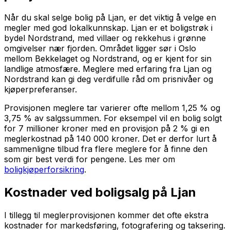
Når du skal selge bolig på Ljan, er det viktig å velge en
megler med god lokalkunnskap. Ljan er et boligstrøk i
bydel Nordstrand, med villaer og rekkehus i grønne
omgivelser nær fjorden. Området ligger sør i Oslo
mellom Bekkelaget og Nordstrand, og er kjent for sin
landlige atmosfære. Meglere med erfaring fra Ljan og
Nordstrand kan gi deg verdifulle råd om prisnivåer og
kjøperpreferanser.
Provisjonen meglere tar varierer ofte mellom 1,25 % og
3,75 % av salgssummen. For eksempel vil en bolig solgt
for 7 millioner kroner med en provisjon på 2 % gi en
meglerkostnad på 140 000 kroner. Det er derfor lurt å
sammenligne tilbud fra flere meglere for å finne den
som gir best verdi for pengene. Les mer om
boligkjøperforsikring
.
Kostnader ved boligsalg på Ljan
I tillegg til meglerprovisjonen kommer det ofte ekstra
kostnader for markedsføring, fotografering og taksering.