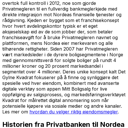
overtok full kontroll i 2012, noe som gjorde
Privatmegleren til en fullverdig bankmeglerkjede med
direkte integrasjon mot Nordeas finansielle tjenester og
rådgivning. Kjeden er bygget som et franchisekonsept
hvor hvert avdelingskontor typisk er et eget
aksjeselskap eid av de som jobber der, som betaler
franchiseavgift for å bruke Privatmegleren navnet og
plattformen, mens Nordea eier merkevaren og alle
tilhørende rettigheter. Siden 2007 har Privatmegleren
vært markedsleder i de dyrere boligsegmentene i Norge
med gjennomsnittsverdi for solgte boliger på rundt 4
millioner kroner og 20 prosent markedsandel i
segmentet over 4 millioner. Deres unike konsept kalt Det
Gylne Kvadrat fokuserer på å finne og synliggjøre det
spesielle ved hver eiendom, kombinert med avanserte
digitale verktøy som appen Mitt Boligsalg for live
oppfølging av salgsprosess, og markedsføringsverktøyet
Kvadrat for målrettet digital annonsering som når
potensielle kjøpere via sosiale medier og andre kanaler.
Les mer om
hvordan du velger riktig eiendomsmegler
.
Historien fra Privatbanken til Nordea