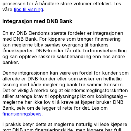
prosessen for å håndtere store volumer effektivt. Les
våre
tips til visning
.
Integrasjon med DNB Bank
En av DNB Eiendoms største fordeler er integrasjonen
med DNB Bank. For kjøpere som trenger finansiering
kan meglerne tilby sømløs overgang til bankens
låneeksperter. DNB-kunder får ofte fortrinnsbehandling
og kan oppleve raskere saksbehandling enn hos andre
banker.
Denne integrasjonen kan være en fordel for kunder som
allerede er DNB-kunder eller som ønsker en helhetlig
løsning med både megler og bank fra samme konsern.
Det er viktig å merke seg at eiendomsmeglingsforskriften
stiller strenge krav til opplysningsplikt om koblingssalg –
meglerne har ikke lov til å kreve at kjøper bruker DNB
Bank, selv om de legger til rette for det. Les om
finansieringsbevis
.
I praksis betyr dette at meglerne naturlig vil lede kjøpere
mot DNB som finansieringskilde, men kjøpere har full