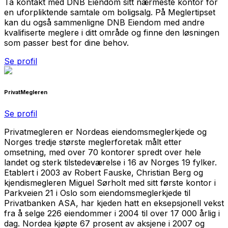
Ta kontakt med DNB Eiendom sitt nærmeste kontor for
en uforpliktende samtale om boligsalg. På Meglertipset
kan du også sammenligne DNB Eiendom med andre
kvalifiserte meglere i ditt område og finne den løsningen
som passer best for dine behov.
Se profil
PrivatMegleren
Se profil
Privatmegleren er Nordeas eiendomsmeglerkjede og
Norges tredje største meglerforetak målt etter
omsetning, med over 70 kontorer spredt over hele
landet og sterk tilstedeværelse i 16 av Norges 19 fylker.
Etablert i 2003 av Robert Fauske, Christian Berg og
kjendismegleren Miguel Sørholt med sitt første kontor i
Parkveien 21 i Oslo som eiendomsmeglerkjede til
Privatbanken ASA, har kjeden hatt en eksepsjonell vekst
fra å selge 226 eiendommer i 2004 til over 17 000 årlig i
dag. Nordea kjøpte 67 prosent av aksjene i 2007 og