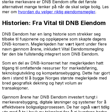
sterke merkevare er DNB Eiendom ofte det første
alternativet mange tenker på når de skal selge bolig. Les
mer om
hvordan du velger riktig eiendomsmegler
.
Historien: Fra Vital til DNB Eiendom
DNB Eiendom har en lang historie som strekker seg
tilbake til fusjonene og oppkjøpene som skapte dagens
DNB-konsern. Meglerkjeden har vært kjent under flere
navn gjennom årene, inkludert Vital Eiendomsmegling
før den ble fullstendig integrert som DNB Eiendom.
Som en del av DNB-konsernet har meglerkjeden hatt
tilgang til omfattende ressurser for markedsføring,
teknologiutvikling og kompetansebygging. Dette har gjort
dem i stand til å bygge Norges største meglerkjede med
bred geografisk dekning og høyt volum av
transaksjoner.
Gjennom årene har DNB Eiendom investert tungt i
merkevarebygging, digitale løsninger og systemer for å
effektivisere boligsalgsprosessen. De har også vært tidlig
ute med å ta i bruk ny teknologi for å gi kundene bedre