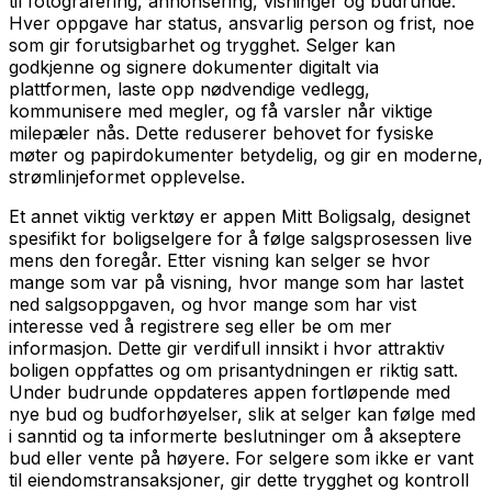
til fotografering, annonsering, visninger og budrunde.
Hver oppgave har status, ansvarlig person og frist, noe
som gir forutsigbarhet og trygghet. Selger kan
godkjenne og signere dokumenter digitalt via
plattformen, laste opp nødvendige vedlegg,
kommunisere med megler, og få varsler når viktige
milepæler nås. Dette reduserer behovet for fysiske
møter og papirdokumenter betydelig, og gir en moderne,
strømlinjeformet opplevelse.
Et annet viktig verktøy er appen Mitt Boligsalg, designet
spesifikt for boligselgere for å følge salgsprosessen live
mens den foregår. Etter visning kan selger se hvor
mange som var på visning, hvor mange som har lastet
ned salgsoppgaven, og hvor mange som har vist
interesse ved å registrere seg eller be om mer
informasjon. Dette gir verdifull innsikt i hvor attraktiv
boligen oppfattes og om prisantydningen er riktig satt.
Under budrunde oppdateres appen fortløpende med
nye bud og budforhøyelser, slik at selger kan følge med
i sanntid og ta informerte beslutninger om å akseptere
bud eller vente på høyere. For selgere som ikke er vant
til eiendomstransaksjoner, gir dette trygghet og kontroll