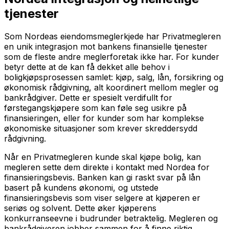
tjenester
Som Nordeas eiendomsmeglerkjede har Privatmegleren
en unik integrasjon mot bankens finansielle tjenester
som de fleste andre meglerforetak ikke har. For kunder
betyr dette at de kan få dekket alle behov i
boligkjøpsprosessen samlet: kjøp, salg, lån, forsikring og
økonomisk rådgivning, alt koordinert mellom megler og
bankrådgiver. Dette er spesielt verdifullt for
førstegangskjøpere som kan føle seg usikre på
finansieringen, eller for kunder som har komplekse
økonomiske situasjoner som krever skreddersydd
rådgivning.
Når en Privatmegleren kunde skal kjøpe bolig, kan
megleren sette dem direkte i kontakt med Nordea for
finansieringsbevis. Banken kan gi raskt svar på lån
basert på kundens økonomi, og utstede
finansieringsbevis som viser selgere at kjøperen er
seriøs og solvent. Dette øker kjøperens
konkurranseevne i budrunder betraktelig. Megleren og
bankrådgiveren jobber sammen for å finne riktig