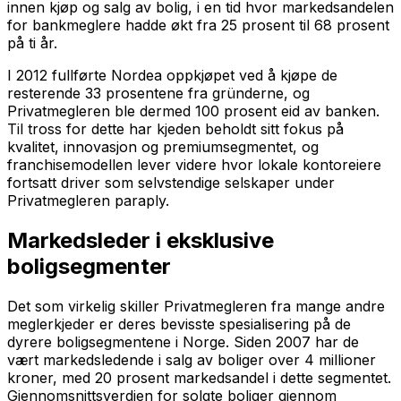
innen kjøp og salg av bolig, i en tid hvor markedsandelen
for bankmeglere hadde økt fra 25 prosent til 68 prosent
på ti år.
I 2012 fullførte Nordea oppkjøpet ved å kjøpe de
resterende 33 prosentene fra gründerne, og
Privatmegleren ble dermed 100 prosent eid av banken.
Til tross for dette har kjeden beholdt sitt fokus på
kvalitet, innovasjon og premiumsegmentet, og
franchisemodellen lever videre hvor lokale kontoreiere
fortsatt driver som selvstendige selskaper under
Privatmegleren paraply.
Markedsleder i eksklusive
boligsegmenter
Det som virkelig skiller Privatmegleren fra mange andre
meglerkjeder er deres bevisste spesialisering på de
dyrere boligsegmentene i Norge. Siden 2007 har de
vært markedsledende i salg av boliger over 4 millioner
kroner, med 20 prosent markedsandel i dette segmentet.
Gjennomsnittsverdien for solgte boliger gjennom