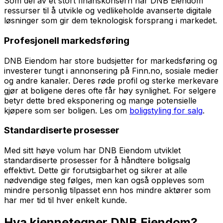
Som del av et stort finanskonsern har DNB Eiendom
ressurser til å utvikle og vedlikeholde avanserte digitale
løsninger som gir dem teknologisk forsprang i markedet.
Profesjonell markedsføring
DNB Eiendom har store budsjetter for markedsføring og
investerer tungt i annonsering på Finn.no, sosiale medier
og andre kanaler. Deres røde profil og sterke merkevare
gjør at boligene deres ofte får høy synlighet. For selgere
betyr dette bred eksponering og mange potensielle
kjøpere som ser boligen. Les om
boligstyling for salg
.
Standardiserte prosesser
Med sitt høye volum har DNB Eiendom utviklet
standardiserte prosesser for å håndtere boligsalg
effektivt. Dette gir forutsigbarhet og sikrer at alle
nødvendige steg følges, men kan også oppleves som
mindre personlig tilpasset enn hos mindre aktører som
har mer tid til hver enkelt kunde.
Hva kjennetegner DNB Eiendom?