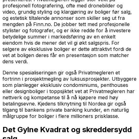
profesjonell fotografering, ofte med dronebilder og
video, grundig styling og klargjøring av boliger før salg,
og estetisk tiltalende annonser som skiller seg ut fra
mengden på Finn.no. De jobber tett med profesjonelle
stylister og fotografer, og er ikke redde for å investere
betydelige summer i markedsføring av en enkelt
eiendom hvis de mener det vil gi økt salgspris. For
selgere av eksklusive boliger er dette attraktivt fordi de
vet at boligen deres får en presentasjon som matcher
dens verdi.
Denne spesialiseringen gir også Privatmegleren et
fortrinn i prosjektmegling av luksusprosjekter. Utbyggere
som planlegger eksklusiv condominiums, penthouses
eller designboliger i toppsjiktet vet at Privatmegleren har
nettverk og kompetanse til å nå kjøpere med høy
betalingsevne. Kjedens tilknytning til Nordea gir også
tilgang til bankens private banking kunder, en naturlig
målgruppe for boliger i flere millioners prisklasse.
Det Gylne Kvadrat og skreddersydd
salg