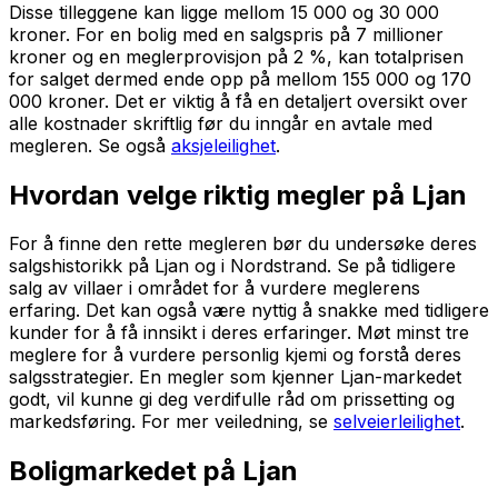
Disse tilleggene kan ligge mellom 15 000 og 30 000
kroner. For en bolig med en salgspris på 7 millioner
kroner og en meglerprovisjon på 2 %, kan totalprisen
for salget dermed ende opp på mellom 155 000 og 170
000 kroner. Det er viktig å få en detaljert oversikt over
alle kostnader skriftlig før du inngår en avtale med
megleren. Se også
aksjeleilighet
.
Hvordan velge riktig megler på Ljan
For å finne den rette megleren bør du undersøke deres
salgshistorikk på Ljan og i Nordstrand. Se på tidligere
salg av villaer i området for å vurdere meglerens
erfaring. Det kan også være nyttig å snakke med tidligere
kunder for å få innsikt i deres erfaringer. Møt minst tre
meglere for å vurdere personlig kjemi og forstå deres
salgsstrategier. En megler som kjenner Ljan-markedet
godt, vil kunne gi deg verdifulle råd om prissetting og
markedsføring. For mer veiledning, se
selveierleilighet
.
Boligmarkedet på Ljan