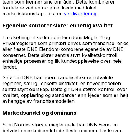
team som kjenner sine områder. Dette kombinerer
fordelene ved en nasjonal kjede med lokal
markedskunnskap. Les om
verdivurdering
.
Egeneide kontorer sikrer enhetlig kvalitet
I motsetning til kjeder som EiendomsMegler 1 og
Privatmegleren som primært drives som franchise, er de
aller fleste DNB Eiendom-kontorene egeneide av DNB-
konsernet. Dette sikrer sentralstyrt kvalitetskontroll,
enhetlige prosesser og lik kundeopplevelse over hele
landet.
Selv om DNB har noen franchisetakere i utvalgte
regioner, særlig i enkelte distrikter, er hovedmodellen
sentralstyrt eierskap. Dette gir DNB større kontroll over
kvalitet, opplæring og standarder enn kjeder som er helt
avhengige av franchisemodellen.
Markedsandel og dominans
Som Norges største meglerkjede har DNB Eiendom
betydelig markedsandel i de fleste regioner. De kniver