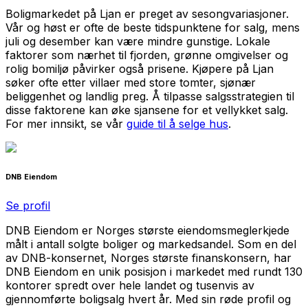
Boligmarkedet på Ljan er preget av sesongvariasjoner.
Vår og høst er ofte de beste tidspunktene for salg, mens
juli og desember kan være mindre gunstige. Lokale
faktorer som nærhet til fjorden, grønne omgivelser og
rolig bomiljø påvirker også prisene. Kjøpere på Ljan
søker ofte etter villaer med store tomter, sjønær
beliggenhet og landlig preg. Å tilpasse salgsstrategien til
disse faktorene kan øke sjansene for et vellykket salg.
For mer innsikt, se vår
guide til å selge hus
.
DNB Eiendom
Se profil
DNB Eiendom er Norges største eiendomsmeglerkjede
målt i antall solgte boliger og markedsandel. Som en del
av DNB-konsernet, Norges største finanskonsern, har
DNB Eiendom en unik posisjon i markedet med rundt 130
kontorer spredt over hele landet og tusenvis av
gjennomførte boligsalg hvert år. Med sin røde profil og