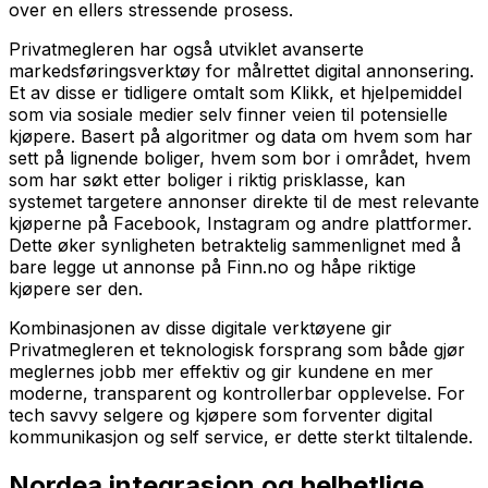
over en ellers stressende prosess.
Privatmegleren har også utviklet avanserte
markedsføringsverktøy for målrettet digital annonsering.
Et av disse er tidligere omtalt som Klikk, et hjelpemiddel
som via sosiale medier selv finner veien til potensielle
kjøpere. Basert på algoritmer og data om hvem som har
sett på lignende boliger, hvem som bor i området, hvem
som har søkt etter boliger i riktig prisklasse, kan
systemet targetere annonser direkte til de mest relevante
kjøperne på Facebook, Instagram og andre plattformer.
Dette øker synligheten betraktelig sammenlignet med å
bare legge ut annonse på Finn.no og håpe riktige
kjøpere ser den.
Kombinasjonen av disse digitale verktøyene gir
Privatmegleren et teknologisk forsprang som både gjør
meglernes jobb mer effektiv og gir kundene en mer
moderne, transparent og kontrollerbar opplevelse. For
tech savvy selgere og kjøpere som forventer digital
kommunikasjon og self service, er dette sterkt tiltalende.
Nordea integrasjon og helhetlige