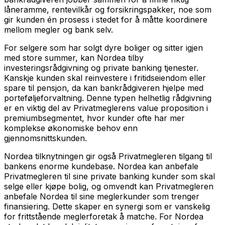
låneramme, rentevilkår og forsikringspakker, noe som
gir kunden én prosess i stedet for å måtte koordinere
mellom megler og bank selv.
For selgere som har solgt dyre boliger og sitter igjen
med store summer, kan Nordea tilby
investeringsrådgivning og private banking tjenester.
Kanskje kunden skal reinvestere i fritidseiendom eller
spare til pensjon, da kan bankrådgiveren hjelpe med
porteføljeforvaltning. Denne typen helhetlig rådgivning
er en viktig del av Privatmeglerens value proposition i
premiumbsegmentet, hvor kunder ofte har mer
komplekse økonomiske behov enn
gjennomsnittskunden.
Nordea tilknytningen gir også Privatmegleren tilgang til
bankens enorme kundebase. Nordea kan anbefale
Privatmegleren til sine private banking kunder som skal
selge eller kjøpe bolig, og omvendt kan Privatmegleren
anbefale Nordea til sine meglerkunder som trenger
finansiering. Dette skaper en synergi som er vanskelig
for frittstående meglerforetak å matche. For Nordea