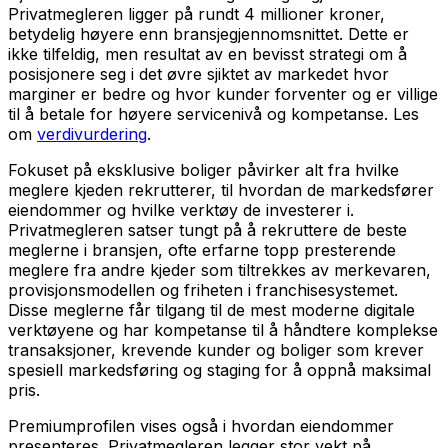
Privatmegleren ligger på rundt 4 millioner kroner,
betydelig høyere enn bransjegjennomsnittet. Dette er
ikke tilfeldig, men resultat av en bevisst strategi om å
posisjonere seg i det øvre sjiktet av markedet hvor
marginer er bedre og hvor kunder forventer og er villige
til å betale for høyere servicenivå og kompetanse. Les
om
verdivurdering
.
Fokuset på eksklusive boliger påvirker alt fra hvilke
meglere kjeden rekrutterer, til hvordan de markedsfører
eiendommer og hvilke verktøy de investerer i.
Privatmegleren satser tungt på å rekruttere de beste
meglerne i bransjen, ofte erfarne topp presterende
meglere fra andre kjeder som tiltrekkes av merkevaren,
provisjonsmodellen og friheten i franchisesystemet.
Disse meglerne får tilgang til de mest moderne digitale
verktøyene og har kompetanse til å håndtere komplekse
transaksjoner, krevende kunder og boliger som krever
spesiell markedsføring og staging for å oppnå maksimal
pris.
Premiumprofilen vises også i hvordan eiendommer
presenteres. Privatmegleren legger stor vekt på