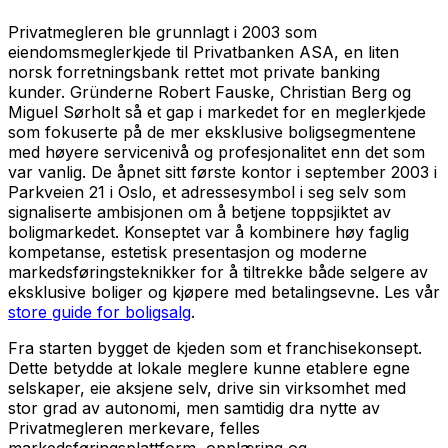
Privatmegleren ble grunnlagt i 2003 som
eiendomsmeglerkjede til Privatbanken ASA, en liten
norsk forretningsbank rettet mot private banking
kunder. Gründerne Robert Fauske, Christian Berg og
Miguel Sørholt så et gap i markedet for en meglerkjede
som fokuserte på de mer eksklusive boligsegmentene
med høyere servicenivå og profesjonalitet enn det som
var vanlig. De åpnet sitt første kontor i september 2003 i
Parkveien 21 i Oslo, et adressesymbol i seg selv som
signaliserte ambisjonen om å betjene toppsjiktet av
boligmarkedet. Konseptet var å kombinere høy faglig
kompetanse, estetisk presentasjon og moderne
markedsføringsteknikker for å tiltrekke både selgere av
eksklusive boliger og kjøpere med betalingsevne. Les vår
store guide for boligsalg
.
Fra starten bygget de kjeden som et franchisekonsept.
Dette betydde at lokale meglere kunne etablere egne
selskaper, eie aksjene selv, drive sin virksomhet med
stor grad av autonomi, men samtidig dra nytte av
Privatmegleren merkevare, felles
markedsføringsplattform, opplæring og