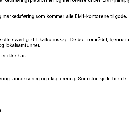
markedsføringsplattformer og merkevare under EM1-paraplyen
g og markedsføring som kommer alle EM1-kontorene til gode.
 ofte svært god lokalkunnskap. De bor i området, kjenner 
og lokalsamfunnet.
der ikke har.
ering, annonsering og eksponering. Som stor kjede har de 
e.