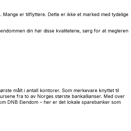
. Mange er tilflyttere. Dette er ikke et marked med tydelige
s eiendommen din har disse kvalitetene, sørg for at megleren
rste målt i antall kontorer. Som merkevare knyttet til
sursene fra to av Norges største bankallianser. Med over
 som DNB Eiendom – her er det lokale sparebanker som