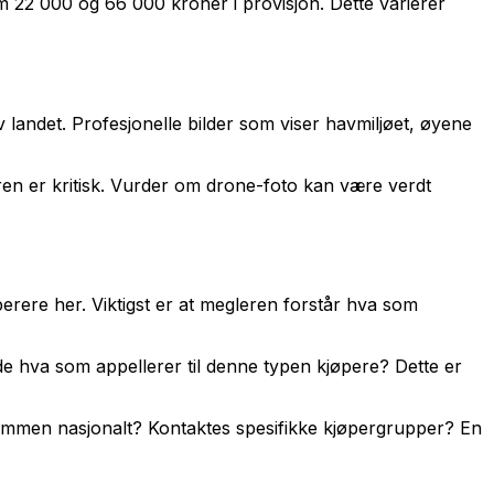
m 22 000 og 66 000 kroner i provisjon. Dette varierer
 landet. Profesjonelle bilder som viser havmiljøet, øyene
ren er kritisk. Vurder om drone-foto kan være verdt
perere her. Viktigst er at megleren forstår hva som
e hva som appellerer til denne typen kjøpere? Dette er
dommen nasjonalt? Kontaktes spesifikke kjøpergrupper? En