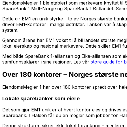
EiendomsMegler 1 ble etablert som merkevare knyttet ti
SpareBank 1 Midt-Norge og SpareBank 1 Østlandet. Senere h
Dette gir EM1 en unik styrke – to av Norges største bank
driver EM1-kontorer i mange distrikter. Tanken var å sk
system.
Gjennom årene har EM1 vokst til å bli landets største meg
lokal eierskap og nasjonal merkevare. Dette skiller EM1 f
Med både SpareBank 1-alliansen og Eika-alliansen som eiere
samfunnsaktører i sine regioner. Les vår
store guide for b
Over 180 kontorer – Norges største n
EiendomsMegler 1 har over 180 kontorer spredt over hele N
Lokale sparebanker som eiere
Det som gjør EM1 unik er at hvert kontor eies og drives 
Sparebank. I Halden får du en megler som jobber for H
Denne strukturen sikrer ekte lokal forankring – megleren 