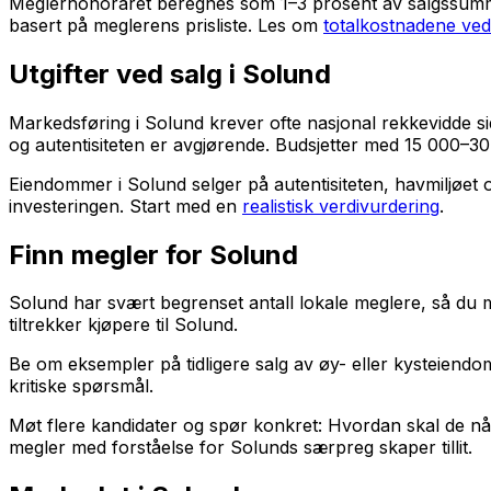
Meglerhonoraret beregnes som 1–3 prosent av salgssummen. 
basert på meglerens prisliste. Les om
totalkostnadene ved
Utgifter ved salg i Solund
Markedsføring i Solund krever ofte nasjonal rekkevidde si
og autentisiteten er avgjørende. Budsjetter med 15 000–30
Eiendommer i Solund selger på autentisiteten, havmiljøet
investeringen. Start med en
realistisk verdivurdering
.
Finn megler for Solund
Solund har svært begrenset antall lokale meglere, så du må
tiltrekker kjøpere til Solund.
Be om eksempler på tidligere salg av øy- eller kysteiend
kritiske spørsmål.
Møt flere kandidater og spør konkret: Hvordan skal de n
megler med forståelse for Solunds særpreg skaper tillit.