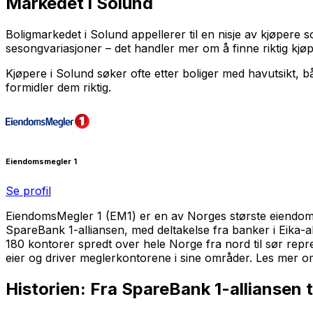
Markedet i Solund
Boligmarkedet i Solund appellerer til en nisje av kjøpere s
sesongvariasjoner – det handler mer om å finne riktig kj
Kjøpere i Solund søker ofte etter boliger med havutsikt, bå
formidler dem riktig.
Eiendomsmegler 1
Se profil
EiendomsMegler 1 (EM1) er en av Norges største eiendomsmeg
SpareBank 1-alliansen, med deltakelse fra banker i Eika-
180 kontorer spredt over hele Norge fra nord til sør re
eier og driver meglerkontorene i sine områder. Les mer 
Historien: Fra SpareBank 1-alliansen t