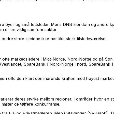
ore byer og små tettsteder. Mens DNB Eiendom og andre kje
 er en viktig samfunnsaktør.
e andre store kjedene ikke har like sterk tilstedeværelse.
er ofte markedsledere i Midt-Norge, Nord-Norge og på Sør-
Vestlandet, SpareBank 1 Nord-Norge i nord, SpareBank 1
 men ofte den klart dominerende kraften med høyest marked
varierer deres styrke mellom regioner. I områder hvor en s
 møter de tøffere konkurranse.
e fra EIE og Privatmegleren. Men i Stavanger (SR-Bank),