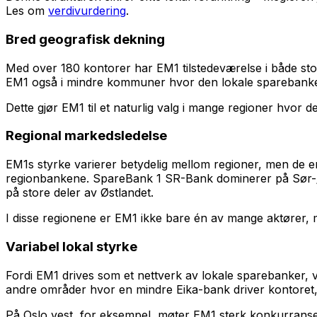
Les om
verdivurdering
.
Bred geografisk dekning
Med over 180 kontorer har EM1 tilstedeværelse i både st
EM1 også i mindre kommuner hvor den lokale sparebanken
Dette gjør EM1 til et naturlig valg i mange regioner hvor d
Regional markedsledelse
EM1s styrke varierer betydelig mellom regioner, men de 
regionbankene. SpareBank 1 SR-Bank dominerer på Sør-/
på store deler av Østlandet.
I disse regionene er EM1 ikke bare én av mange aktører,
Variabel lokal styrke
Fordi EM1 drives som et nettverk av lokale sparebanker, 
andre områder hvor en mindre Eika-bank driver kontoret,
På Oslo vest, for eksempel, møter EM1 sterk konkurrans