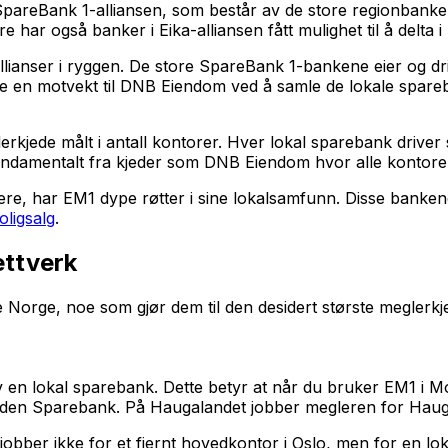
l SpareBank 1-alliansen, som består av de store regionb
ar også banker i Eika-alliansen fått mulighet til å delta 
allianser i ryggen. De store SpareBank 1-bankene eier og 
ape en motvekt til DNB Eiendom ved å samle de lokale spar
lerkjede målt i antall kontorer. Hver lokal sparebank drive
undamentalt fra kjeder som DNB Eiendom hvor alle kontorer 
, har EM1 dype røtter i sine lokalsamfunn. Disse bankene ha
oligsalg
.
ettverk
orge, noe som gjør dem til den desidert største meglerkjed
av en lokal sparebank. Dette betyr at når du bruker EM1 i 
alden Sparebank. På Haugalandet jobber megleren for Ha
jobber ikke for et fjernt hovedkontor i Oslo, men for en lo