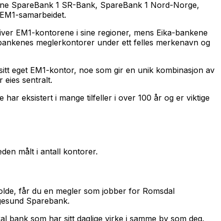
ankene SpareBank 1 SR-Bank, SpareBank 1 Nord-Norge,
i EM1-samarbeidet.
driver EM1-kontorene i sine regioner, mens Eika-bankene
ebankenes meglerkontorer under ett felles merkenavn og
r sitt eget EM1-kontor, noe som gir en unik kombinasjon av
eies sentralt.
r eksistert i mange tilfeller i over 100 år og er viktige
en målt i antall kontorer.
Molde, får du en megler som jobber for Romsdal
ugesund Sparebank.
kal bank som har sitt daglige virke i samme by som deg.