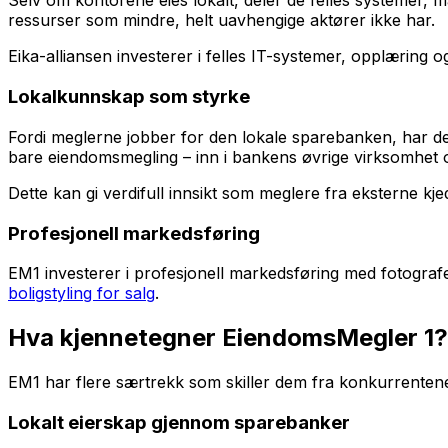
Selv om kontorene eies lokalt, deler de felles systemer, 
ressurser som mindre, helt uavhengige aktører ikke har.
Eika-alliansen investerer i felles IT-systemer, opplærin
Lokalkunnskap som styrke
Fordi meglerne jobber for den lokale sparebanken, har de
bare eiendomsmegling – inn i bankens øvrige virksomhet 
Dette kan gi verdifull innsikt som meglere fra eksterne kje
Profesjonell markedsføring
EM1 investerer i profesjonell markedsføring med fotograf
boligstyling for salg
.
Hva kjennetegner EiendomsMegler 1?
EM1 har flere særtrekk som skiller dem fra konkurrenten
Lokalt eierskap gjennom sparebanker