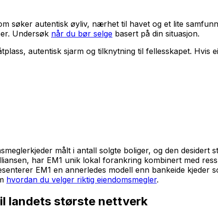
om søker autentisk øyliv, nærhet til havet og et lite samfunn
øper. Undersøk
når du bør selge
basert på din situasjon.
tplass, autentisk sjarm og tilknytning til fellesskapet. Hvi
lerkjeder målt i antall solgte boliger, og den desidert stø
alliansen, har EM1 unik lokal forankring kombinert med res
presenterer EM1 en annerledes modell enn bankeide kjeder
om
hvordan du velger riktig eiendomsmegler
.
il landets største nettverk