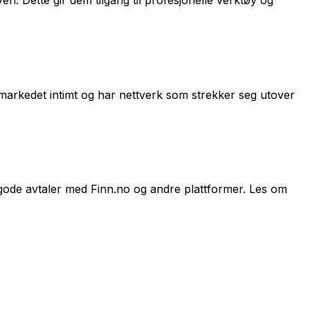
. Dette gir dem tilgang til profesjonelle verktøy og
markedet intimt og har nettverk som strekker seg utover
gode avtaler med Finn.no og andre plattformer. Les om