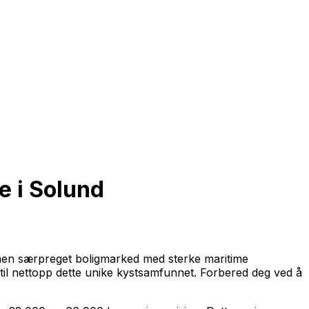
e i Solund
 men særpreget boligmarked med sterke maritime
 til nettopp dette unike kystsamfunnet. Forbered deg ved å