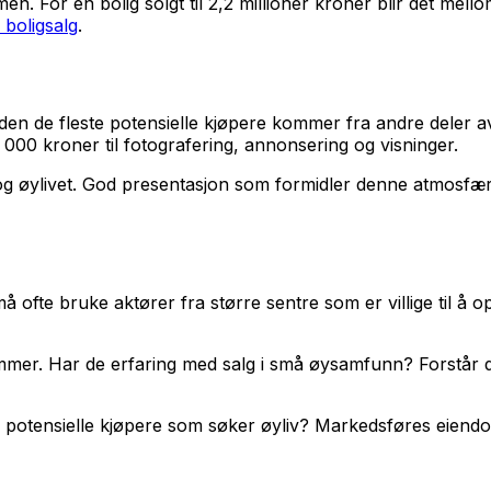
For en bolig solgt til 2,2 millioner kroner blir det mello
 boligsalg
.
den de fleste potensielle kjøpere kommer fra andre deler av
 000 kroner til fotografering, annonsering og visninger.
 og øylivet. God presentasjon som formidler denne atmosfæ
 ofte bruke aktører fra større sentre som er villige til å o
ommer. Har de erfaring med salg i små øysamfunn? Forstår d
å potensielle kjøpere som søker øyliv? Markedsføres eien