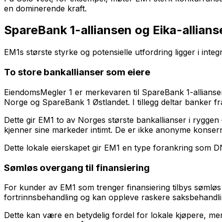
en dominerende kraft.
SpareBank 1-alliansen og Eika-allians
EM1s største styrke og potensielle utfordring ligger i in
To store bankallianser som eiere
EiendomsMegler 1 er merkevaren til SpareBank 1-allians
Norge og SpareBank 1 Østlandet. I tillegg deltar banker fra
Dette gir EM1 to av Norges største bankallianser i ryggen
kjenner sine markeder intimt. De er ikke anonyme konse
Dette lokale eierskapet gir EM1 en type forankring som D
Sømløs overgang til finansiering
For kunder av EM1 som trenger finansiering tilbys sømløs
fortrinnsbehandling og kan oppleve raskere saksbehandli
Dette kan være en betydelig fordel for lokale kjøpere, me