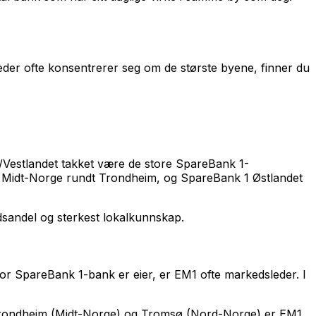
der ofte konsentrerer seg om de største byene, finner du
/Vestlandet takket være de store SpareBank 1-
 Midt-Norge rundt Trondheim, og SpareBank 1 Østlandet
sandel og sterkest lokalkunnskap.
tor SpareBank 1-bank er eier, er EM1 ofte markedsleder. I
 Trondheim (Midt-Norge) og Tromsø (Nord-Norge) er EM1