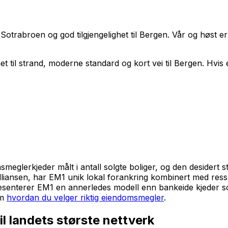
trabroen og god tilgjengelighet til Bergen. Vår og høst er t
et til strand, moderne standard og kort vei til Bergen. Hvis
lerkjeder målt i antall solgte boliger, og den desidert stø
alliansen, har EM1 unik lokal forankring kombinert med res
presenterer EM1 en annerledes modell enn bankeide kjeder
om
hvordan du velger riktig eiendomsmegler
.
il landets største nettverk