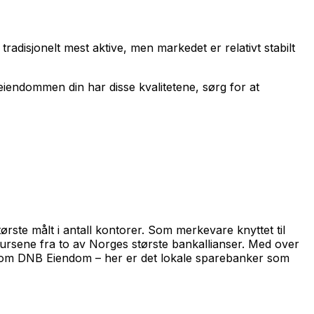
radisjonelt mest aktive, men markedet er relativt stabilt
 eiendommen din har disse kvalitetene, sørg for at
rste målt i antall kontorer. Som merkevare knyttet til
sursene fra to av Norges største bankallianser. Med over
 som DNB Eiendom – her er det lokale sparebanker som