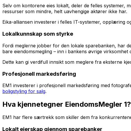
Selv om kontorene eies lokalt, deler de felles systemer, 
ressurser som mindre, helt uavhengige aktører ikke har.
Eika-alliansen investerer i felles IT-systemer, opplærin
Lokalkunnskap som styrke
Fordi meglerne jobber for den lokale sparebanken, har de
bare eiendomsmegling – inn i bankens øvrige virksomhet 
Dette kan gi verdifull innsikt som meglere fra eksterne kje
Profesjonell markedsføring
EM1 investerer i profesjonell markedsføring med fotograf
boligstyling for salg
.
Hva kjennetegner EiendomsMegler 1?
EM1 har flere særtrekk som skiller dem fra konkurrenten
Lokalt eierskap gjennom sparebanker