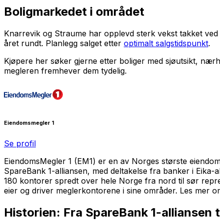
Boligmarkedet i området
Knarrevik og Straume har opplevd sterk vekst takket ved So
året rundt. Planlegg salget etter
optimalt salgstidspunkt
.
Kjøpere her søker gjerne etter boliger med sjøutsikt, nærh
megleren fremhever dem tydelig.
Eiendomsmegler 1
Se profil
EiendomsMegler 1 (EM1) er en av Norges største eiendomsmeg
SpareBank 1-alliansen, med deltakelse fra banker i Eika-
180 kontorer spredt over hele Norge fra nord til sør re
eier og driver meglerkontorene i sine områder. Les mer 
Historien: Fra SpareBank 1-alliansen t