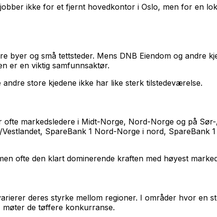
jobber ikke for et fjernt hovedkontor i Oslo, men for en lo
ore byer og små tettsteder. Mens DNB Eiendom og andre kje
 er en viktig samfunnsaktør.
e andre store kjedene ikke har like sterk tilstedeværelse.
er ofte markedsledere i Midt-Norge, Nord-Norge og på Sør-
Vestlandet, SpareBank 1 Nord-Norge i nord, SpareBank 1
 men ofte den klart dominerende kraften med høyest marked
varierer deres styrke mellom regioner. I områder hvor en s
 møter de tøffere konkurranse.