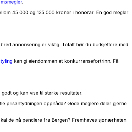
domsmegler
.
t mellom 45 000 og 135 000 kroner i honorar. En god megler
 bred annonsering er viktig. Totalt bør du budsjettere med
tyling
kan gi eiendommen et konkurransefortrinn. Få
dt og kan vise til sterke resultater.
d? Ble prisantydningen oppnådd? Gode meglere deler gjerne
 skal de nå pendlere fra Bergen? Fremheves sjønærheten