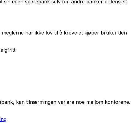
mot sin egen sparebank selv om andre banker potensielt
1-meglerne har ikke lov til å kreve at kjøper bruker den
lgfritt.
arebank, kan tilnærmingen variere noe mellom kontorene.
ning
.