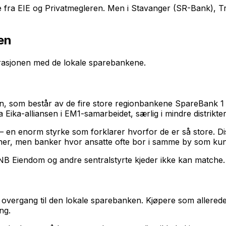
e fra EIE og Privatmegleren. Men i Stavanger (SR-Bank),
en
tegrasjonen med de lokale sparebankene.
en, som består av de fire store regionbankene SpareBank
 Eika-alliansen i EM1-samarbeidet, særlig i mindre distrikter
 – en enorm styrke som forklarer hvorfor de er så store. Di
rner, men banker hvor ansatte ofte bor i samme by som ku
NB Eiendom og andre sentralstyrte kjeder ikke kan matche.
 overgang til den lokale sparebanken. Kjøpere som allerede
ng.