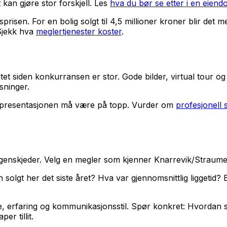
kan gjøre stor forskjell. Les
hva du bør se etter i en eien
prisen. For en bolig solgt til 4,5 millioner kroner blir de
Sjekk hva
meglertjenester koster
.
et siden konkurransen er stor. Gode bilder, virtual tour og
sninger.
å presentasjonen må være på topp. Vurder om
profesjonell s
enskjeder. Velg en megler som kjenner Knarrevik/Straume go
n solgt her det siste året? Hva var gjennomsnittlig liggeti
, erfaring og kommunikasjonsstil. Spør konkret: Hvordan
er tillit.