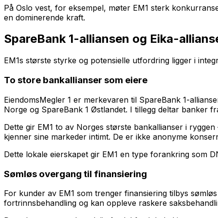
På Oslo vest, for eksempel, møter EM1 sterk konkurrans
en dominerende kraft.
SpareBank 1-alliansen og Eika-allians
EM1s største styrke og potensielle utfordring ligger i in
To store bankallianser som eiere
EiendomsMegler 1 er merkevaren til SpareBank 1-allians
Norge og SpareBank 1 Østlandet. I tillegg deltar banker fra
Dette gir EM1 to av Norges største bankallianser i ryggen
kjenner sine markeder intimt. De er ikke anonyme konse
Dette lokale eierskapet gir EM1 en type forankring som D
Sømløs overgang til finansiering
For kunder av EM1 som trenger finansiering tilbys sømløs
fortrinnsbehandling og kan oppleve raskere saksbehandli