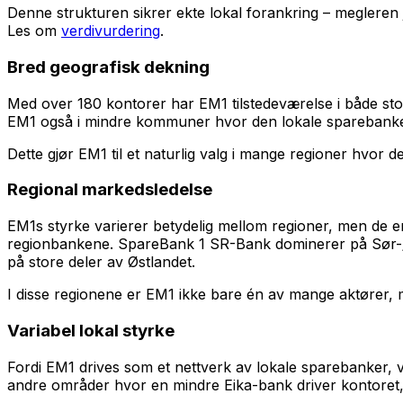
Denne strukturen sikrer ekte lokal forankring – megleren 
Les om
verdivurdering
.
Bred geografisk dekning
Med over 180 kontorer har EM1 tilstedeværelse i både st
EM1 også i mindre kommuner hvor den lokale sparebanken
Dette gjør EM1 til et naturlig valg i mange regioner hvor d
Regional markedsledelse
EM1s styrke varierer betydelig mellom regioner, men de 
regionbankene. SpareBank 1 SR-Bank dominerer på Sør-/
på store deler av Østlandet.
I disse regionene er EM1 ikke bare én av mange aktører,
Variabel lokal styrke
Fordi EM1 drives som et nettverk av lokale sparebanker, 
andre områder hvor en mindre Eika-bank driver kontoret,