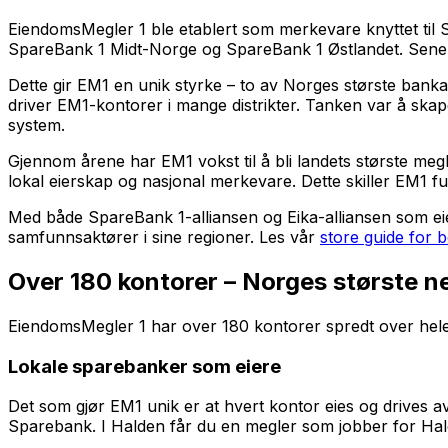
EiendomsMegler 1 ble etablert som merkevare knyttet ti
SpareBank 1 Midt-Norge og SpareBank 1 Østlandet. Senere h
Dette gir EM1 en unik styrke – to av Norges største bank
driver EM1-kontorer i mange distrikter. Tanken var å sk
system.
Gjennom årene har EM1 vokst til å bli landets største meg
lokal eierskap og nasjonal merkevare. Dette skiller EM1 f
Med både SpareBank 1-alliansen og Eika-alliansen som eiere
samfunnsaktører i sine regioner. Les vår
store guide for b
Over 180 kontorer – Norges største n
EiendomsMegler 1 har over 180 kontorer spredt over hele N
Lokale sparebanker som eiere
Det som gjør EM1 unik er at hvert kontor eies og drives 
Sparebank. I Halden får du en megler som jobber for H