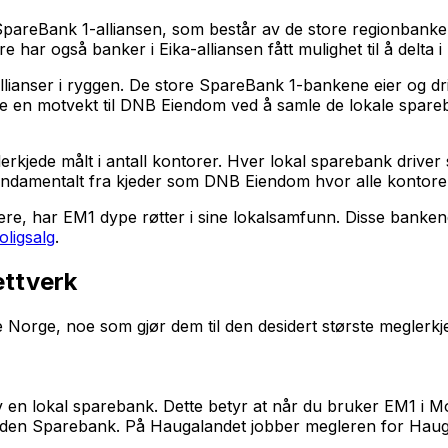
l SpareBank 1-alliansen, som består av de store regionb
ar også banker i Eika-alliansen fått mulighet til å delta 
allianser i ryggen. De store SpareBank 1-bankene eier og 
ape en motvekt til DNB Eiendom ved å samle de lokale spar
lerkjede målt i antall kontorer. Hver lokal sparebank drive
undamentalt fra kjeder som DNB Eiendom hvor alle kontorer 
, har EM1 dype røtter i sine lokalsamfunn. Disse bankene ha
oligsalg
.
ettverk
orge, noe som gjør dem til den desidert største meglerkjed
av en lokal sparebank. Dette betyr at når du bruker EM1 i 
alden Sparebank. På Haugalandet jobber megleren for Ha