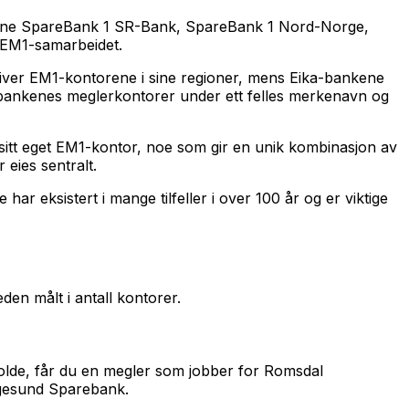
ankene SpareBank 1 SR-Bank, SpareBank 1 Nord-Norge,
i EM1-samarbeidet.
driver EM1-kontorene i sine regioner, mens Eika-bankene
ebankenes meglerkontorer under ett felles merkenavn og
r sitt eget EM1-kontor, noe som gir en unik kombinasjon av
eies sentralt.
r eksistert i mange tilfeller i over 100 år og er viktige
en målt i antall kontorer.
Molde, får du en megler som jobber for Romsdal
ugesund Sparebank.