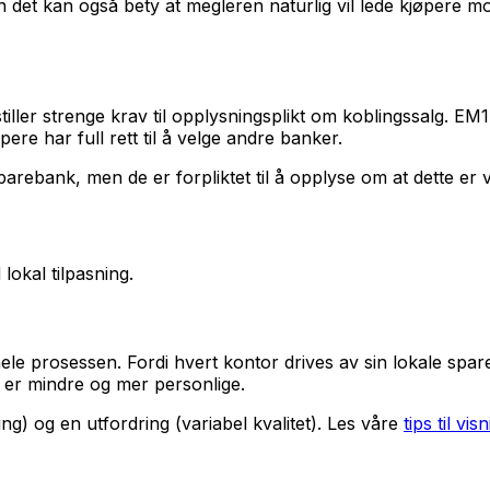
n det kan også bety at megleren naturlig vil lede kjøpere 
tiller strenge krav til opplysningsplikt om koblingssalg. EM
pere har full rett til å velge andre banker.
arebank, men de er forpliktet til å opplyse om at dette er va
okal tilpasning.
hele prosessen. Fordi hvert kontor drives av sin lokale sp
 er mindre og mer personlige.
g) og en utfordring (variabel kvalitet). Les våre
tips til vis