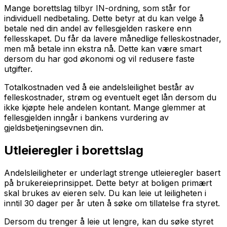
Mange borettslag tilbyr IN-ordning, som står for
individuell nedbetaling. Dette betyr at du kan velge å
betale ned din andel av fellesgjelden raskere enn
fellesskapet. Du får da lavere månedlige felleskostnader,
men må betale inn ekstra nå. Dette kan være smart
dersom du har god økonomi og vil redusere faste
utgifter.
Totalkostnaden ved å eie andelsleilighet består av
felleskostnader, strøm og eventuelt eget lån dersom du
ikke kjøpte hele andelen kontant. Mange glemmer at
fellesgjelden inngår i bankens vurdering av
gjeldsbetjeningsevnen din.
Utleieregler i borettslag
Andelsleiligheter er underlagt strenge utleieregler basert
på brukereieprinsippet. Dette betyr at boligen primært
skal brukes av eieren selv. Du kan leie ut leiligheten i
inntil 30 dager per år uten å søke om tillatelse fra styret.
Dersom du trenger å leie ut lengre, kan du søke styret