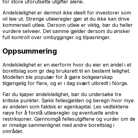
for store uforutsette utgifter alene.
Andelsleilighet er derimot ikke ideelt for investorer som
vil leie ut. Strenge utleieregler gjør at du ikke kan drive
kommersiell utleie. Dersom utleie er viktig, bør du heller
vurdere selveier. Det samme gjelder dersom du ønsker
full kontroll over ombygginger og tilpasninger.
Oppsummering
Andelsleilighet er en eierform hvor du eier en andel i et
borettslag som gir deg bruksrett til en bestemt leilighet.
Modellen ble populær for å gjøre boligeierskap
tilgjengelig for flere, og er i dag svært utbredt i Norge.
Før du kjøper andelsleilighet, bør du undersøke tre
kritiske punkter. Sjekk fellesgjelden og beregn hvor mye
av andelen som faktisk er egenkapital. Les vedtektene
nøye for å forstå utleieregler og eventuelle andre
restriksjoner. Gjennomgå fellesutgiftene og vurder om de
er rimelige sammenlignet med andre borettslag i
området.