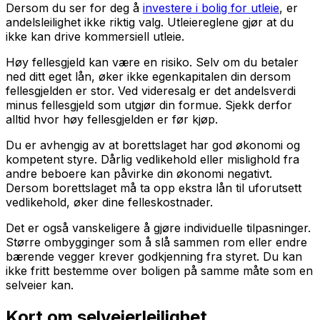
Dersom du ser for deg å
investere i bolig for utleie
, er
andelsleilighet ikke riktig valg. Utleiereglene gjør at du
ikke kan drive kommersiell utleie.
Høy fellesgjeld kan være en risiko. Selv om du betaler
ned ditt eget lån, øker ikke egenkapitalen din dersom
fellesgjelden er stor. Ved videresalg er det andelsverdi
minus fellesgjeld som utgjør din formue. Sjekk derfor
alltid hvor høy fellesgjelden er før kjøp.
Du er avhengig av at borettslaget har god økonomi og
kompetent styre. Dårlig vedlikehold eller mislighold fra
andre beboere kan påvirke din økonomi negativt.
Dersom borettslaget må ta opp ekstra lån til uforutsett
vedlikehold, øker dine felleskostnader.
Det er også vanskeligere å gjøre individuelle tilpasninger.
Større ombygginger som å slå sammen rom eller endre
bærende vegger krever godkjenning fra styret. Du kan
ikke fritt bestemme over boligen på samme måte som en
selveier kan.
Kort om selveierleilighet