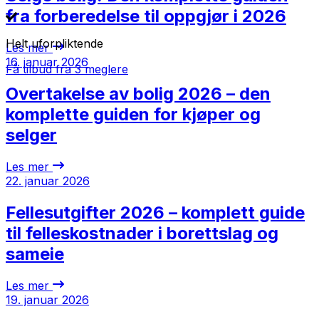
fra forberedelse til oppgjør i 2026
Helt uforpliktende
Les mer
16. januar 2026
Få tilbud fra 3 meglere
Overtakelse av bolig 2026 – den
komplette guiden for kjøper og
selger
Les mer
22. januar 2026
Fellesutgifter 2026 – komplett guide
til felleskostnader i borettslag og
sameie
Les mer
19. januar 2026