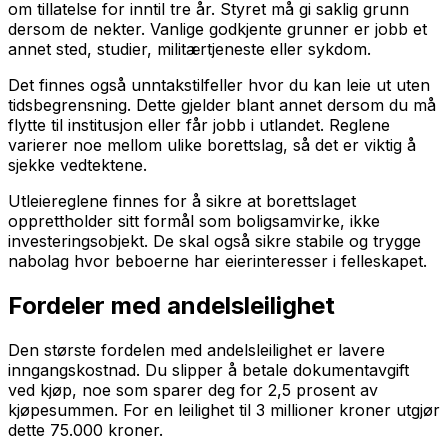
om tillatelse for inntil tre år. Styret må gi saklig grunn
dersom de nekter. Vanlige godkjente grunner er jobb et
annet sted, studier, militærtjeneste eller sykdom.
Det finnes også unntakstilfeller hvor du kan leie ut uten
tidsbegrensning. Dette gjelder blant annet dersom du må
flytte til institusjon eller får jobb i utlandet. Reglene
varierer noe mellom ulike borettslag, så det er viktig å
sjekke vedtektene.
Utleiereglene finnes for å sikre at borettslaget
opprettholder sitt formål som boligsamvirke, ikke
investeringsobjekt. De skal også sikre stabile og trygge
nabolag hvor beboerne har eierinteresser i felleskapet.
Fordeler med andelsleilighet
Den største fordelen med andelsleilighet er lavere
inngangskostnad. Du slipper å betale dokumentavgift
ved kjøp, noe som sparer deg for 2,5 prosent av
kjøpesummen. For en leilighet til 3 millioner kroner utgjør
dette 75.000 kroner.