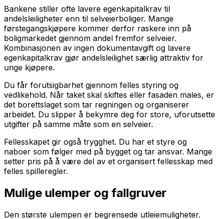
Bankene stiller ofte lavere egenkapitalkrav til
andelsleiligheter enn til selveierboliger. Mange
førstegangskjøpere kommer derfor raskere inn på
boligmarkedet gjennom andel fremfor selveier.
Kombinasjonen av ingen dokumentavgift og lavere
egenkapitalkrav gjør andelsleilighet særlig attraktiv for
unge kjøpere.
Du får forutsigbarhet gjennom felles styring og
vedlikehold. Når taket skal skiftes eller fasaden males, er
det borettslaget som tar regningen og organiserer
arbeidet. Du slipper å bekymre deg for store, uforutsette
utgifter på samme måte som en selveier.
Fellesskapet gir også trygghet. Du har et styre og
naboer som følger med på bygget og tar ansvar. Mange
setter pris på å være del av et organisert fellesskap med
felles spilleregler.
Mulige ulemper og fallgruver
Den største ulempen er begrensede utleiemuligheter.