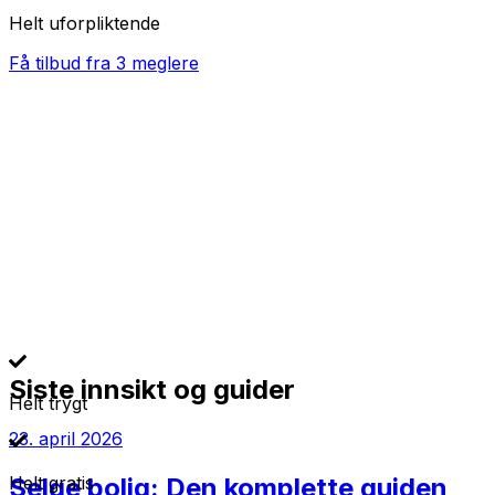
Helt uforpliktende
Få tilbud fra 3 meglere
Siste innsikt og guider
Helt trygt
23. april 2026
Helt gratis
Selge bolig: Den komplette guiden