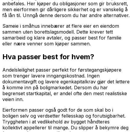
anbefales. Her kjøper du obligasjoner som gir bruksrett,
men eierformen gir dårligere sikkerhet og er vanskelig å
få lån til. Unngå denne dersom du har andre alternativer.
Sameie i småhus innebærer at flere eier en eiendom
sammen uten borettslagsmodell. Dette krever tett
samarbeid og klare avtaler, og passer best for familie
eller nære venner som kjøper sammen.
Hva passer best for hvem?
Andelsleilighet passer perfekt for førstegangskjøpere
som trenger lavere inngangskostnad. Ingen
dokumentavgift og lavere egenkapitalkrav gjør det lettere
å komme inn på boligmarkedet. Dersom du har
begrenset startkapital, er andel ofte den mest realistiske
veien inn.
Eierformen passer også godt for de som skal bo i
boligen selv og verdsetter fellesskap og forutsigbarhet.
Tryggheten i at vedlikehold av bygget håndteres
kollektivt appellerer til mange. Du slipper å bekymre deg