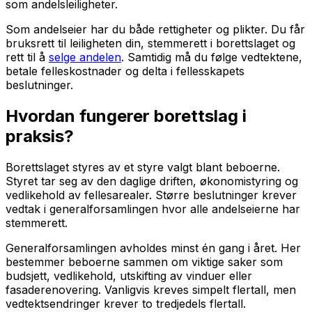
som andelsleiligheter.
Som andelseier har du både rettigheter og plikter. Du får
bruksrett til leiligheten din, stemmerett i borettslaget og
rett til å
selge andelen
. Samtidig må du følge vedtektene,
betale felleskostnader og delta i fellesskapets
beslutninger.
Hvordan fungerer borettslag i
praksis?
Borettslaget styres av et styre valgt blant beboerne.
Styret tar seg av den daglige driften, økonomistyring og
vedlikehold av fellesarealer. Større beslutninger krever
vedtak i generalforsamlingen hvor alle andelseierne har
stemmerett.
Generalforsamlingen avholdes minst én gang i året. Her
bestemmer beboerne sammen om viktige saker som
budsjett, vedlikehold, utskifting av vinduer eller
fasaderenovering. Vanligvis kreves simpelt flertall, men
vedtektsendringer krever to tredjedels flertall.